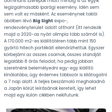
domináns szerepük miatt mindig is az egyik
legizgalmasabb iparági esemény. Idén sem
sem volt ez másként. Az eseménynek tokiói
öbölben lévő
Big Sight
expo-,
rendezvényterület adott otthont (itt rendezik
majd a 2020-as nyári olimpia több számát is).
A 170.000 m2-es kiállítótéren több mint 150
gyártó hitech portékáit ellenőrizhettük. Egyszer
körbejárni az összes csarnok, összes standját
legalább 8 órás feladat, ha pedig jobban
szeretnénk belemélyedni egy-egy kiállító
kínálatába, úgy érdemes többször is kilátogatni
a 7 nap alatt. A teljes beszámoló meghaladná
a Japán körút leírásának kereteit, így lehet
majd egy külön cikkben nekifutunk.