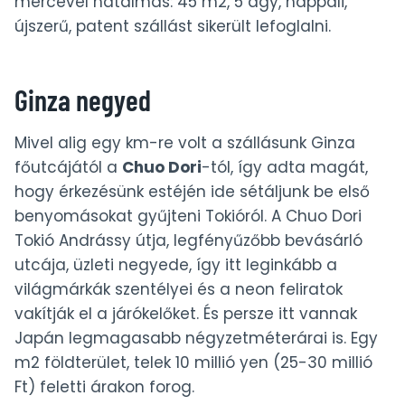
mércével hatalmas: 45 m2, 5 ágy, nappali,
újszerű, patent szállást sikerült lefoglalni.
Ginza negyed
Mivel alig egy km-re volt a szállásunk Ginza
főutcájától a
Chuo Dori
-tól, így adta magát,
hogy érkezésünk estéjén ide sétáljunk be első
benyomásokat gyűjteni Tokióról. A Chuo Dori
Tokió Andrássy útja, legfényűzőbb bevásárló
utcája, üzleti negyede, így itt leginkább a
világmárkák szentélyei és a neon feliratok
vakítják el a járókelőket. És persze itt vannak
Japán legmagasabb négyzetméterárai is. Egy
m2 földterület, telek 10 millió yen (25-30 millió
Ft) feletti árakon forog.