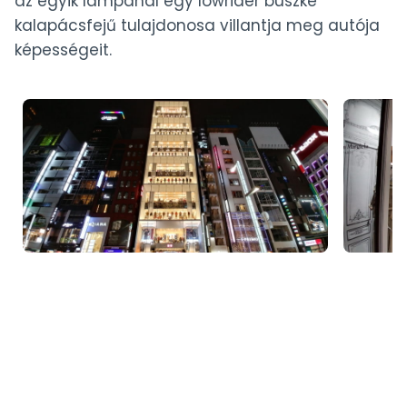
az egyik lámpánál egy lowrider büszke
kalapácsfejű tulajdonosa villantja meg autója
képességeit.