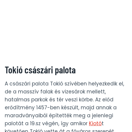
Tokió császári palota
A császári palota Tokió szívében helyezkedik el,
de a masszív falak és vizesárok mellett,
hatalmas parkok és tér veszi körbe. Az előd
erődítmény 1457-ben készült, majd annak a
maradványaiból építették meg a jelenlegi
palotát a 19.sz végén, így amikor
Kiotó
t
követően Tokió vette át a főváros szerepét