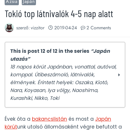
Ázsia
Japán
Tokió top látnivalók 4-5 nap alatt
szerző:
vizzitor
2019-04-24
2 Comments
This is post 12 of 12 in the series
“Japán
utazás”
18 napos körút Japánban, vonattal, autóval,
komppal. Útibeszámoló, látnivalók,
élmények. Érintett helyek: Oszaka, Kiotó,
Nara, Koyasan, Iya völgy, Naoshima,
Kurashiki, Nikko, Toki
Japán útibeszámoló – 18 napos körút
Évek óta a
bakancslistán
és most a
Japán
vonattal, autóval, hajóval
körút
unk utolsó állomásaként végre befutott a