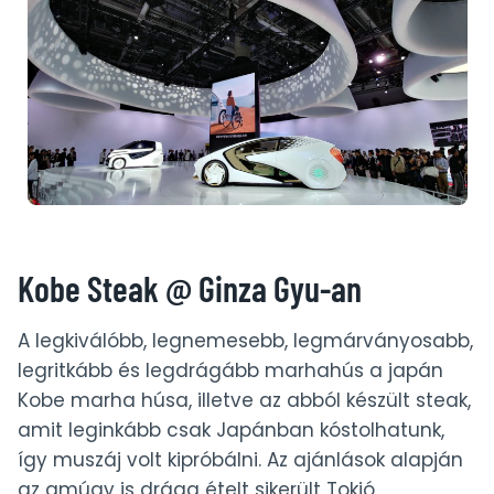
Kobe Steak @ Ginza Gyu-an
A legkiválóbb, legnemesebb, legmárványosabb,
legritkább és legdrágább marhahús a japán
Kobe marha húsa, illetve az abból készült steak,
amit leginkább csak Japánban kóstolhatunk,
így muszáj volt kipróbálni. Az ajánlások alapján
az amúgy is drága ételt sikerült Tokió