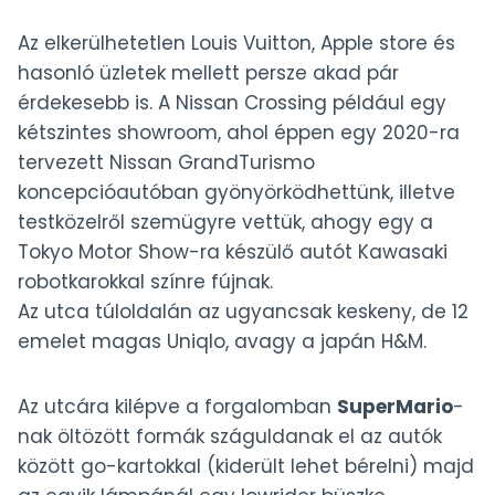
Az elkerülhetetlen Louis Vuitton, Apple store és
hasonló üzletek mellett persze akad pár
érdekesebb is. A Nissan Crossing például egy
kétszintes showroom, ahol éppen egy 2020-ra
tervezett Nissan GrandTurismo
koncepcióautóban gyönyörködhettünk, illetve
testközelről szemügyre vettük, ahogy egy a
Tokyo Motor Show-ra készülő autót Kawasaki
robotkarokkal színre fújnak.
Az utca túloldalán az ugyancsak keskeny, de 12
emelet magas Uniqlo, avagy a japán H&M.
Az utcára kilépve a forgalomban
SuperMario
-
nak öltözött formák száguldanak el az autók
között go-kartokkal (kiderült lehet bérelni) majd