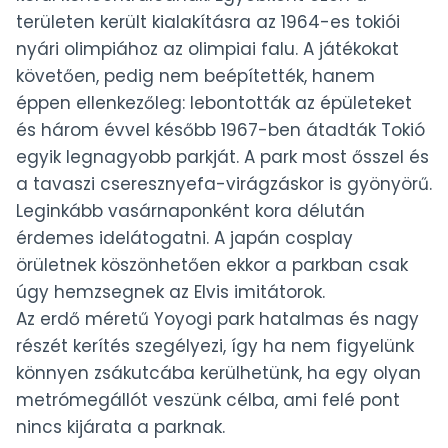
területen került kialakításra az 1964-es tokiói
nyári olimpiához az olimpiai falu. A játékokat
követően, pedig nem beépítették, hanem
éppen ellenkezőleg: lebontották az épületeket
és három évvel később 1967-ben átadták Tokió
egyik legnagyobb parkját. A park most ősszel és
a tavaszi cseresznyefa-virágzáskor is gyönyörű.
Leginkább vasárnaponként kora délután
érdemes idelátogatni. A japán cosplay
örületnek köszönhetően ekkor a parkban csak
úgy hemzsegnek az Elvis imitátorok.
Az erdő méretű Yoyogi park hatalmas és nagy
részét kerítés szegélyezi, így ha nem figyelünk
könnyen zsákutcába kerülhetünk, ha egy olyan
metrómegállót veszünk célba, ami felé pont
nincs kijárata a parknak.