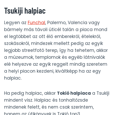
Tsukiji halpiac
Legyen az
Funchal
, Palermo, Valencia vagy
bármely más távoli úticél talán a piaca mond
el legtöbbet az ott élő emberekről, ételekről,
szokásokról, mindezek mellett pedig az egyik
legjobb streetfotó terep, így ha tehetem, akkor
a múzeumok, templomok és egyéb látnivalók
elé helyezve az egyik reggelt mindig szeretem
a helyi piacon kezdeni, kiváltképp ha az egy
halpiac.
Ha pedig halpiac, akkor
Tokió halpiaca
a Tsukiji
mindent visz. Halpiac és tonhaltőzsde
mindenek felett, és nem csak szerintem,
hanem az útikönyvek is Tokió top3