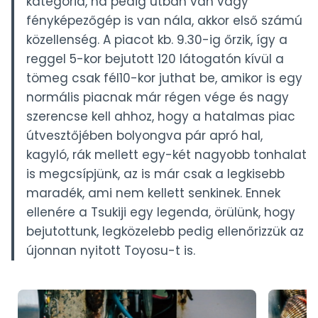
kategória, ha pedig útban van vagy
fényképezőgép is van nála, akkor első számú
közellenség. A piacot kb. 9.30-ig őrzik, így a
reggel 5-kor bejutott 120 látogatón kívül a
tömeg csak fél10-kor juthat be, amikor is egy
normális piacnak már régen vége és nagy
szerencse kell ahhoz, hogy a hatalmas piac
útvesztőjében bolyongva pár apró hal,
kagyló, rák mellett egy-két nagyobb tonhalat
is megcsípjünk, az is már csak a legkisebb
maradék, ami nem kellett senkinek. Ennek
ellenére a Tsukiji egy legenda, örülünk, hogy
bejutottunk, legközelebb pedig ellenőrizzük az
újonnan nyitott Toyosu-t is.