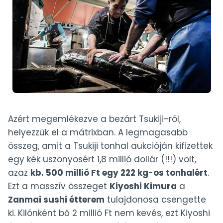
Azért megemlékezve a bezárt Tsukiji-ról,
helyezzük el a mátrixban. A legmagasabb
összeg, amit a Tsukiji tonhal aukcióján kifizettek
egy kék uszonyosért 1,8 millió dollár (!!!) volt,
azaz
kb. 500 millió Ft egy 222 kg-os tonhalért
.
Ezt a masszív összeget
Kiyoshi Kimura
a
Zanmai sushi étterem
tulajdonosa csengette
ki. Kilónként bő 2 millió Ft nem kevés, ezt Kiyoshi