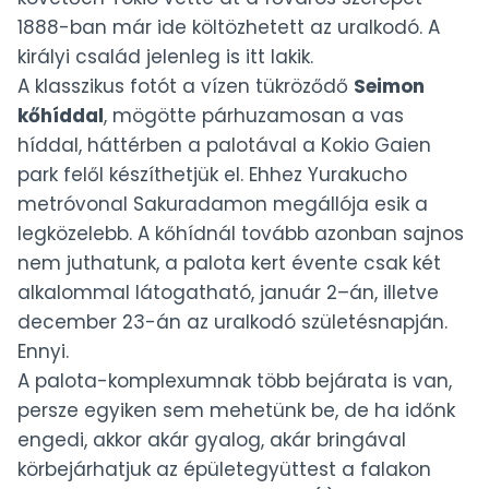
1888-ban már ide költözhetett az uralkodó. A
királyi család jelenleg is itt lakik.
A klasszikus fotót a vízen tükröződő
Seimon
kőhíddal
, mögötte párhuzamosan a vas
híddal, háttérben a palotával a Kokio Gaien
park felől készíthetjük el. Ehhez Yurakucho
metróvonal Sakuradamon megállója esik a
legközelebb. A kőhídnál tovább azonban sajnos
nem juthatunk, a palota kert évente csak két
alkalommal látogatható, január 2–án, illetve
december 23-án az uralkodó születésnapján.
Ennyi.
A palota-komplexumnak több bejárata is van,
persze egyiken sem mehetünk be, de ha időnk
engedi, akkor akár gyalog, akár bringával
körbejárhatjuk az épületegyüttest a falakon