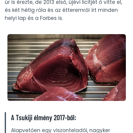
úr is érezte, de 2013 első, újévi licitjét ő vitte el,
és két hétig róla és az étteremről írt minden
helyi lap és a Forbes is.
A Tsukiji élmény 2017-ből:
Alapvetően egy viszonteladói, nagyker