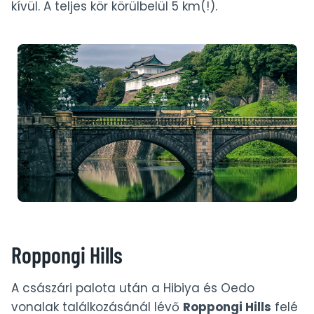
kívül. A teljes kör körülbelül 5 km(!).
Roppongi Hills
A császári palota után a Hibiya és Oedo
vonalak találkozásánál lévő
Roppongi Hills
felé