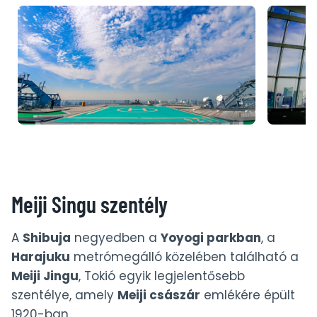
Meiji Singu szentély
A
Shibuja
negyedben a
Yoyogi parkban
, a
Harajuku
metrómegálló közelében található a
Meiji Jingu
, Tokió egyik legjelentősebb
szentélye, amely
Meiji császár
emlékére épült
1920-ban.