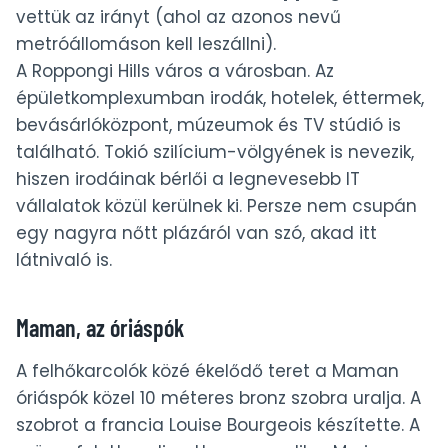
vettük az irányt (ahol az azonos nevű
metróállomáson kell leszállni).
A Roppongi Hills város a városban. Az
épületkomplexumban irodák, hotelek, éttermek,
bevásárlóközpont, múzeumok és TV stúdió is
található. Tokió szilícium-völgyének is nevezik,
hiszen irodáinak bérlői a legnevesebb IT
vállalatok közül kerülnek ki. Persze nem csupán
egy nagyra nőtt plázáról van szó, akad itt
látnivaló is.
Maman, az óriáspók
A felhőkarcolók közé ékelődő teret a Maman
óriáspók közel 10 méteres bronz szobra uralja. A
szobrot a francia Louise Bourgeois készítette. A