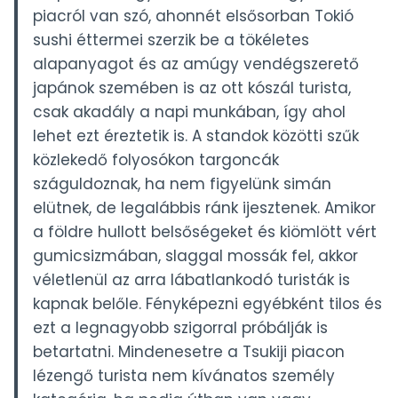
piacról van szó, ahonnét elsősorban Tokió
sushi éttermei szerzik be a tökéletes
alapanyagot és az amúgy vendégszerető
japánok szemében is az ott kószál turista,
csak akadály a napi munkában, így ahol
lehet ezt éreztetik is. A standok közötti szűk
közlekedő folyosókon targoncák
száguldoznak, ha nem figyelünk simán
elütnek, de legalábbis ránk ijesztenek. Amikor
a földre hullott belsőségeket és kiömlött vért
gumicsizmában, slaggal mossák fel, akkor
véletlenül az arra lábatlankodó turisták is
kapnak belőle. Fényképezni egyébként tilos és
ezt a legnagyobb szigorral próbálják is
betartatni. Mindenesetre a Tsukiji piacon
lézengő turista nem kívánatos személy