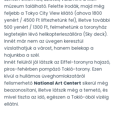
múzeum található. Felette irodák, majd még
feljebb a Tokyo City View kilátó (ahova 1800
yenért / 4500 Ft liftezhetünk fel), illetve további
500 yenért / 1300 Ft, felmehetünk a toronyház
legtetején lévő helikopterleszállóra (Sky deck).
Innét már nem az üvegen keresztül
vizslathatjuk a várost, hanem belekap a
hajunkba a szél.
Innét felülről jól látszik az Eiffel-toronyra hajazó,
piros-fehérben pompázó Tokió-torony. Ezen
kívül a hullámos üveghomlokzatáról
felismerhető
National Art Centert
sikerül még
beazonosítani, illetve látszik még a temető, és
mivel tiszta az idő, egészen a Tokió-öböl vizéig
ellátni.