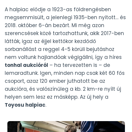
A halpiac elődje a 1923-as földrengésben
megsemmisült, a jelenlegi 1935-ben nyitott… és
2018. október 6-án bezárt. Mi még azon
szerencsések közé tartozhattunk, akik 2017-ben
látták, igaz az éjjel kettőkor kezdődő
sorbanállást a reggel 4-5 körüli bejutáshoz
nem voltunk hajlandóak végigállni, így a híres
tonhal aukcióról
– ha tervezetten is – de
lemaradtunk. Igen, minden nap csak két 60 fős
csoport, azaz 120 ember juthatott be az
aukcióra, és valószínűleg a kb. 2 km-re nyílt új
helyen sem lesz ez másképp. Az új hely a
Toyosu halpiac
.