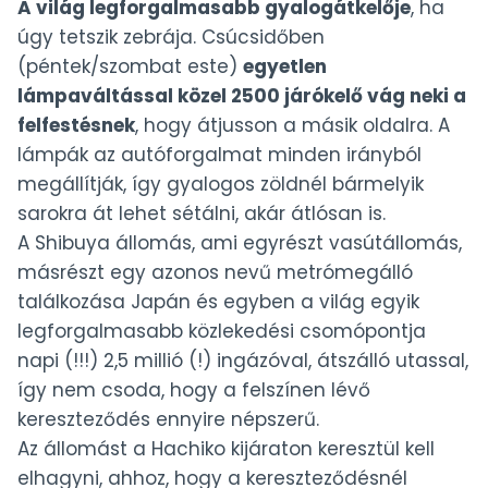
A világ legforgalmasabb gyalogátkelője
, ha
úgy tetszik zebrája. Csúcsidőben
(péntek/szombat este)
egyetlen
lámpaváltással közel 2500 járókelő vág neki a
felfestésnek
, hogy átjusson a másik oldalra. A
lámpák az autóforgalmat minden irányból
megállítják, így gyalogos zöldnél bármelyik
sarokra át lehet sétálni, akár átlósan is.
A Shibuya állomás, ami egyrészt vasútállomás,
másrészt egy azonos nevű metrómegálló
találkozása Japán és egyben a világ egyik
legforgalmasabb közlekedési csomópontja
napi (!!!) 2,5 millió (!) ingázóval, átszálló utassal,
így nem csoda, hogy a felszínen lévő
kereszteződés ennyire népszerű.
Az állomást a Hachiko kijáraton keresztül kell
elhagyni, ahhoz, hogy a kereszteződésnél