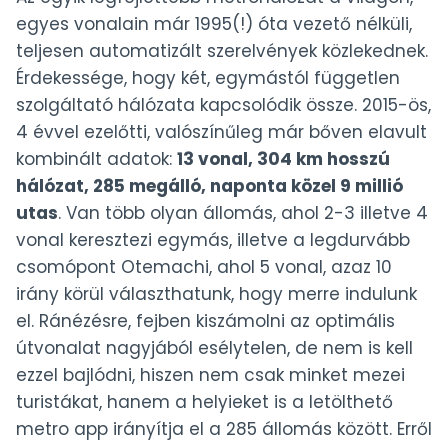
egyes vonalain már 1995(!) óta vezető nélküli,
teljesen automatizált szerelvények közlekednek.
Érdekessége, hogy két, egymástól független
szolgáltató hálózata kapcsolódik össze. 2015-ös,
4 évvel ezelőtti, valószínűleg már bőven elavult
kombinált adatok:
13 vonal, 304 km hosszú
hálózat, 285 megálló, naponta közel 9 millió
utas
. Van több olyan állomás, ahol 2-3 illetve 4
vonal keresztezi egymás, illetve a legdurvább
csomópont Otemachi, ahol 5 vonal, azaz 10
irány körül választhatunk, hogy merre indulunk
el. Ránézésre, fejben kiszámolni az optimális
útvonalat nagyjából esélytelen, de nem is kell
ezzel bajlódni, hiszen nem csak minket mezei
turistákat, hanem a helyieket is a letölthető
metro app irányítja el a 285 állomás között. Erről