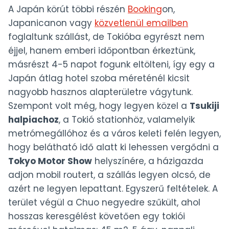
A Japán körút többi részén
Booking
on,
Japanicanon vagy
közvetlenül emailben
foglaltunk szállást, de Tokióba egyrészt nem
éjjel, hanem emberi időpontban érkeztünk,
másrészt 4-5 napot fogunk eltölteni, így egy a
Japán átlag hotel szoba méreténél kicsit
nagyobb hasznos alapterületre vágytunk.
Szempont volt még, hogy legyen közel a
Tsukiji
halpiachoz
, a Tokió stationhöz, valamelyik
metrómegállóhoz és a város keleti felén legyen,
hogy belátható idő alatt ki lehessen vergődni a
Tokyo Motor Show
helyszínére, a házigazda
adjon mobil routert, a szállás legyen olcsó, de
azért ne legyen lepattant. Egyszerű feltételek. A
terület végül a Chuo negyedre szűkült, ahol
hosszas keresgélést követően egy tokiói