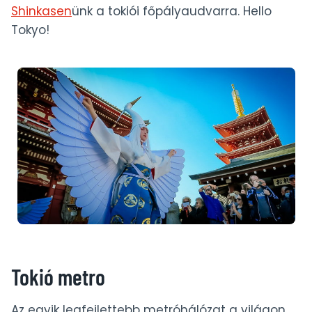
Oszaka – Japán körút (1. nap)
Shinkasen
ünk a tokiói főpályaudvarra. Hello
Kiotó és környéke látnivalók 3 nap alatt
Tokyo!
Nara az őzek városa – Japán körút 5. nap
Koyasan kolostorszállás és az Okunoin
temető – Japán 6. nap
Naruto örvényei és az Iya-völgy
függőhídja – Japán roadtrip 7. nap
Naoshima művész-sziget – Japán 8. nap
Kurashiki – Japán Velencéje
Japán vonattal – 285 km/h-val a
Shinkansen szuperexpressz fedélzetén
Nikko és környéke látnivalók
Kobe marha steak teszt @ Ginza Gyu-an,
Tokió
Tokió top látnivalók 4-5 nap alatt
Tokió metro
Az egyik legfejlettebb metróhálózat a világon,