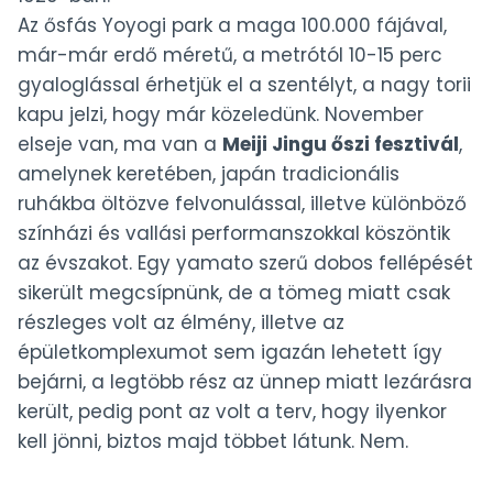
Az ősfás Yoyogi park a maga 100.000 fájával,
már-már erdő méretű, a metrótól 10-15 perc
gyaloglással érhetjük el a szentélyt, a nagy torii
kapu jelzi, hogy már közeledünk. November
elseje van, ma van a
Meiji Jingu őszi fesztivál
,
amelynek keretében, japán tradicionális
ruhákba öltözve felvonulással, illetve különböző
színházi és vallási performanszokkal köszöntik
az évszakot. Egy yamato szerű dobos fellépését
sikerült megcsípnünk, de a tömeg miatt csak
részleges volt az élmény, illetve az
épületkomplexumot sem igazán lehetett így
bejárni, a legtöbb rész az ünnep miatt lezárásra
került, pedig pont az volt a terv, hogy ilyenkor
kell jönni, biztos majd többet látunk. Nem.