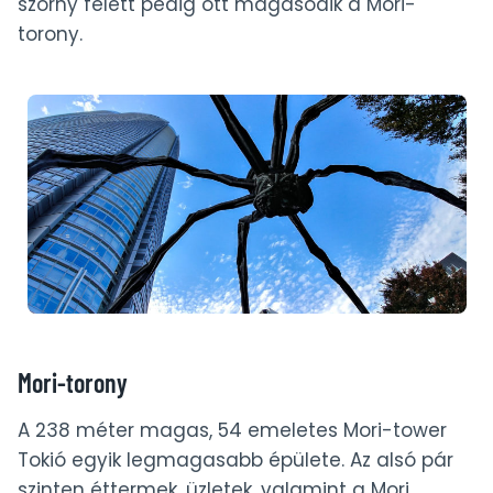
szörny felett pedig ott magasodik a Mori-
torony.
Mori-torony
A 238 méter magas, 54 emeletes Mori-tower
Tokió egyik legmagasabb épülete. Az alsó pár
szinten éttermek, üzletek, valamint a Mori