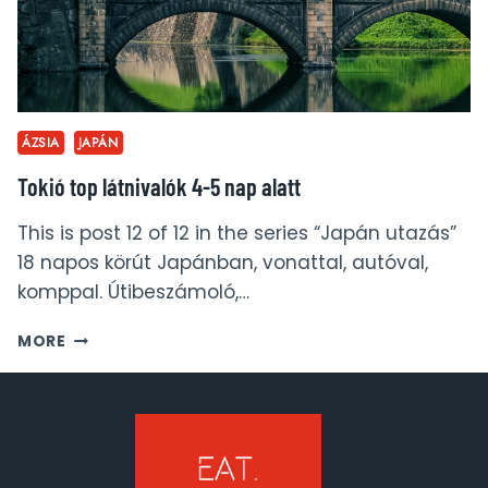
ÁZSIA
JAPÁN
Tokió top látnivalók 4-5 nap alatt
This is post 12 of 12 in the series “Japán utazás”
18 napos körút Japánban, vonattal, autóval,
komppal. Útibeszámoló,…
TOKIÓ
MORE
TOP
LÁTNIVALÓK
4-
5
NAP
ALATT