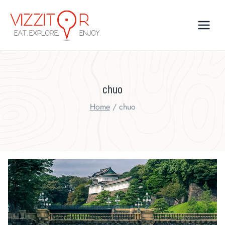
Skip
to
content
chuo
Home
/
chuo