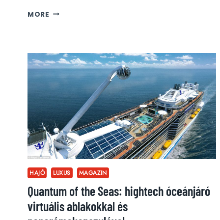
ÜBER
MORE
ÜBERGAZDAGOKNAK:
TAXI
HELYETT
MAGÁNREPÜLŐVEL
HAJÓ
LUXUS
MAGAZIN
Quantum of the Seas: hightech óceánjáró
virtuális ablakokkal és