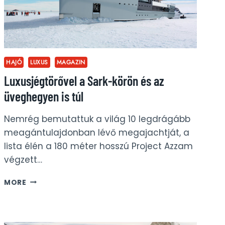
HAJÓ
LUXUS
MAGAZIN
Luxusjégtörővel a Sark-körön és az
üveghegyen is túl
Nemrég bemutattuk a világ 10 legdrágább
meagántulajdonban lévő megajachtját, a
lista élén a 180 méter hosszú Project Azzam
végzett…
LUXUSJÉGTÖRŐVEL
MORE
A
SARK-
KÖRÖN
ÉS