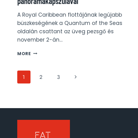
panorámakapszulával
A Royal Caribbean flottájának legújabb
büszkeségének a Quantum of the Seas
oldalán csattant az üveg pezsgő és
november 2-án…
QUANTUM
MORE
OF
THE
SEAS:
Page
Next
1
2
3
HIGHTECH
ÓCEÁNJÁRÓ
navigation
Page
VIRTUÁLIS
ABLAKOKKAL
ÉS
PANORÁMAKAPSZULÁVAL