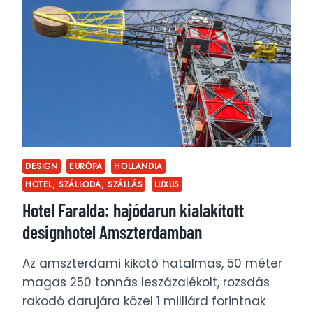
NAPI
HOTELCSOMAGJAI
DESIGN
EURÓPA
HOLLANDIA
HOTEL, SZÁLLODA, SZÁLLÁS
LUXUS
Hotel Faralda: hajódarun kialakított
designhotel Amszterdamban
Az amszterdami kikötő hatalmas, 50 méter
magas 250 tonnás leszázalékolt, rozsdás
rakodó darujára közel 1 milliárd forintnak