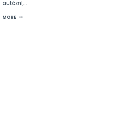
autózni,…
EXTRÉM
MORE
PÁLYASZÁLLÁS:
2700
MÉTEREN
LEBEGŐ
FELVONÓBAN
KIALAKÍTOTT
HOTELSZOBA