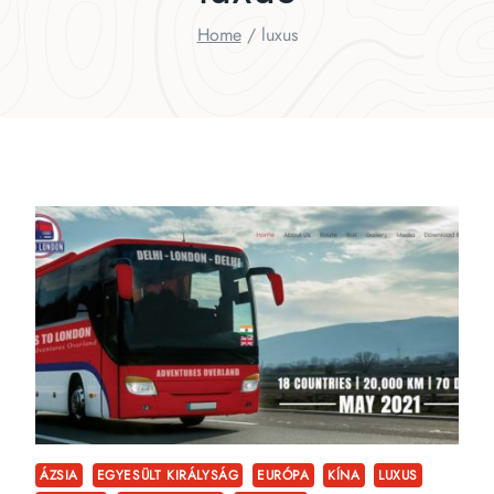
Home
/
luxus
ÁZSIA
EGYESÜLT KIRÁLYSÁG
EURÓPA
KÍNA
LUXUS