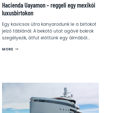
Hacienda Uayamon – reggeli egy mexikói
luxusbirtokon
Egy kavicsos útra kanyarodunk le a birtokot
jelző táblánál. A bekötő utat agávé bokrok
szegélyezik, átfut előttünk egy álmából…
HACIENDA
MORE
UAYAMON
–
REGGELI
EGY
MEXIKÓI
LUXUSBIRTOKON