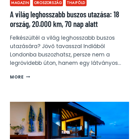
MAGAZIN
OROSZORSZÁG
THAIFÖLD
A világ leghosszabb buszos utazása: 18
ország, 20.000 km, 70 nap alatt
Felkészültél a világ leghosszabb buszos
utazására? Jövő tavasszal Indiából
Londonba buszozhatsz, persze nem a
legrövidebb úton, hanem egy látványos…
A
MORE
VILÁG
LEGHOSSZABB
BUSZOS
UTAZÁSA:
18
ORSZÁG,
20.000
KM,
70