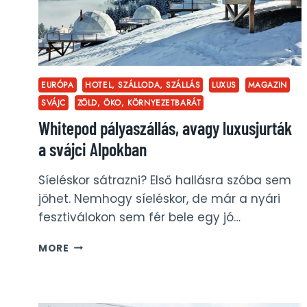
EURÓPA
HOTEL, SZÁLLODA, SZÁLLÁS
LUXUS
MAGAZIN
SVÁJC
ZÖLD, ÖKO, KÖRNYEZETBARÁT
Whitepod pályaszállás, avagy luxusjurták
a svájci Alpokban
Síeléskor sátrazni? Első hallásra szóba sem
jöhet. Nemhogy síeléskor, de már a nyári
fesztiválokon sem fér bele egy jó…
WHITEPOD
MORE
PÁLYASZÁLLÁS,
AVAGY
LUXUSJURTÁK
A