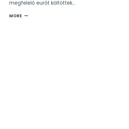
megfelelő eurót költöttek…
HOTEL
MORE
FARALDA:
HAJÓDARUN
KIALAKÍTOTT
DESIGNHOTEL
AMSZTERDAMBAN