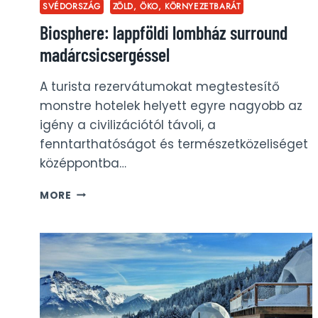
SVÉDORSZÁG
ZÖLD, ÖKO, KÖRNYEZETBARÁT
Biosphere: lappföldi lombház surround
madárcsicsergéssel
A turista rezervátumokat megtestesítő
monstre hotelek helyett egyre nagyobb az
igény a civilizációtól távoli, a
fenntarthatóságot és természetközeliséget
középpontba…
BIOSPHERE:
MORE
LAPPFÖLDI
LOMBHÁZ
SURROUND
MADÁRCSICSERGÉSSEL