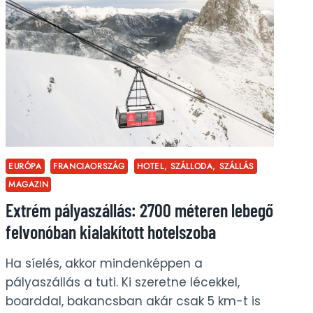
AZ
ÜVEGHEGYEN
IS
TÚL
EURÓPA
FRANCIAORSZÁG
HOTEL, SZÁLLODA, SZÁLLÁS
MAGAZIN
Extrém pályaszállás: 2700 méteren lebegő
felvonóban kialakított hotelszoba
Ha síelés, akkor mindenképpen a
pályaszállás a tuti. Ki szeretne lécekkel,
boarddal, bakancsban akár csak 5 km-t is