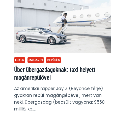
SVÁJCI
ALPOKBAN
LUXUS
MAGAZIN
REPÜLÉS
Über übergazdagoknak: taxi helyett
magánrepülővel
Az amerikai rapper Jay Z (Beyonce férje)
gyakran repül magángépével, mert van
neki, übergazdag (becsült vagyona: $550
millió, kb….