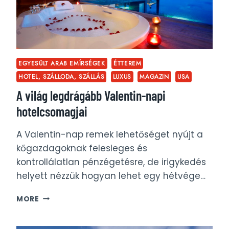
NAP
ALATT
EGYESÜLT ARAB EMÍRSÉGEK
ÉTTEREM
HOTEL, SZÁLLODA, SZÁLLÁS
LUXUS
MAGAZIN
USA
A világ legdrágább Valentin-napi
hotelcsomagjai
A Valentin-nap remek lehetőséget nyújt a
kőgazdagoknak felesleges és
kontrollálatlan pénzégetésre, de irigykedés
helyett nézzük hogyan lehet egy hétvége…
A
MORE
VILÁG
LEGDRÁGÁBB
VALENTIN-