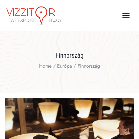
Skip
to
content
Finnország
Home
/
Európa
/
Finnország