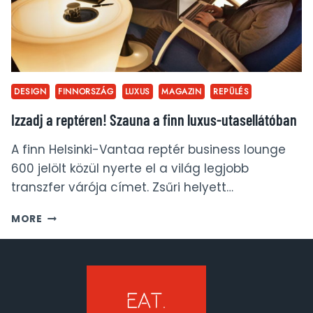
DESIGN
FINNORSZÁG
LUXUS
MAGAZIN
REPÜLÉS
Izzadj a reptéren! Szauna a finn luxus-utasellátóban
A finn Helsinki-Vantaa reptér business lounge
600 jelölt közül nyerte el a világ legjobb
transzfer várója címet. Zsűri helyett…
IZZADJ
MORE
A
REPTÉREN!
SZAUNA
A
FINN
LUXUS-