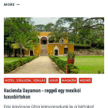
BIOSPHERE:
MORE
LAPPFÖLDI
LOMBHÁZ
SURROUND
MADÁRCSICSERGÉSSEL
HOTEL, SZÁLLODA, SZÁLLÁS
LUXUS
MAGAZIN
MEXIKÓ
Hacienda Uayamon – reggeli egy mexikói
luxusbirtokon
Egy kavicsos útra kanyarodunk le a birtokot