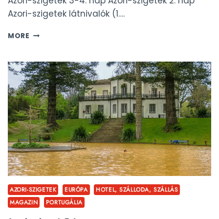
Azori-szigetek 3-4. nap Azori-szigetek 2. nap
Azori-szigetek látnivalók (1….
AZORI-
MORE
SZIGETEK
2.
NAP
AZORI-SZIGETEK
EURÓPA
HOTEL, SZÁLLODA, SZÁLLÁS
MAGAZIN
PORTUGÁLIA