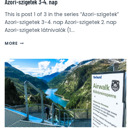
Azori-szigetek 3-4. nap
This is post 1 of 3 in the series “Azori-szigetek”
Azori-szigetek 3-4. nap Azori-szigetek 2. nap
Azori-szigetek látnivalók (1….
AZORI-
MORE
SZIGETEK
3-
4.
NAP