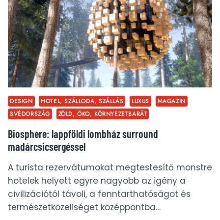
HELYSZÍNEI
THAIFÖLDÖN
DESIGN
HOTEL, SZÁLLODA, SZÁLLÁS
LUXUS
MAGAZIN
SVÉDORSZÁG
ZÖLD, ÖKO, KÖRNYEZETBARÁT
Biosphere: lappföldi lombház surround
madárcsicsergéssel
A turista rezervátumokat megtestesítő monstre
hotelek helyett egyre nagyobb az igény a
civilizációtól távoli, a fenntarthatóságot és
természetközeliséget középpontba…