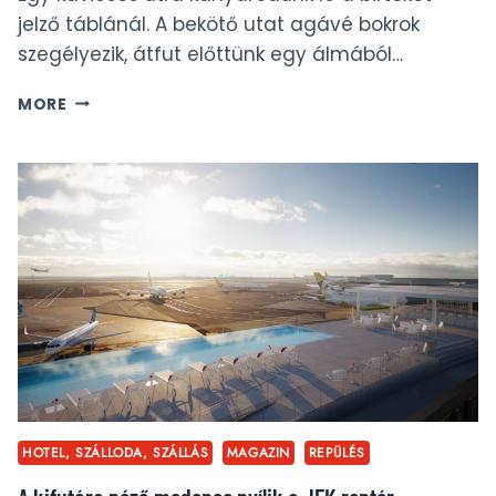
jelző táblánál. A bekötő utat agávé bokrok
szegélyezik, átfut előttünk egy álmából…
HACIENDA
MORE
UAYAMON
–
REGGELI
EGY
MEXIKÓI
LUXUSBIRTOKON
HOTEL, SZÁLLODA, SZÁLLÁS
MAGAZIN
REPÜLÉS