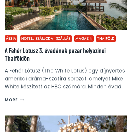
ÁZSIA
HOTEL, SZÁLLODA, SZÁLLÁS
MAGAZIN
THAIFÖLD
A Fehér Lótusz 3. évadának pazar helyszínei
Thaiföldön
A Fehér Lótusz (The White Lotus) egy díjnyertes
amerikai dráma-szatíra sorozat, amelyet Mike
White készített az HBO számára. Minden évad…
A
MORE
FEHÉR
LÓTUSZ
3.
ÉVADÁNAK
PAZAR