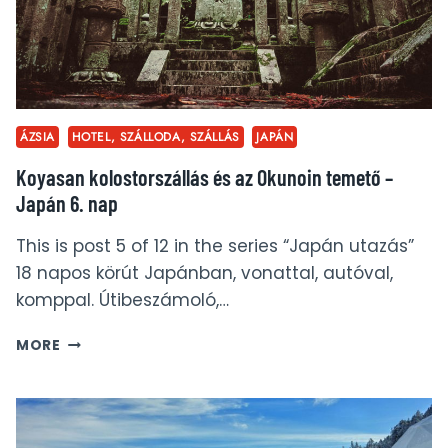
MEG
MÁLTÁN?
ÁZSIA
HOTEL, SZÁLLODA, SZÁLLÁS
JAPÁN
Koyasan kolostorszállás és az Okunoin temető –
Japán 6. nap
This is post 5 of 12 in the series “Japán utazás”
18 napos körút Japánban, vonattal, autóval,
komppal. Útibeszámoló,…
KOYASAN
MORE
KOLOSTORSZÁLLÁS
ÉS
AZ
OKUNOIN
TEMETŐ