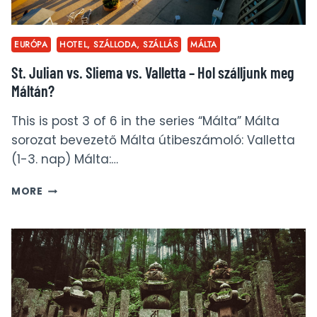
EURÓPA
HOTEL, SZÁLLODA, SZÁLLÁS
MÁLTA
St. Julian vs. Sliema vs. Valletta – Hol szálljunk meg
Máltán?
This is post 3 of 6 in the series “Málta” Málta
sorozat bevezető Málta útibeszámoló: Valletta
(1-3. nap) Málta:…
ST.
MORE
JULIAN
VS.
SLIEMA
VS.
VALLETTA
–
HOL
SZÁLLJUNK