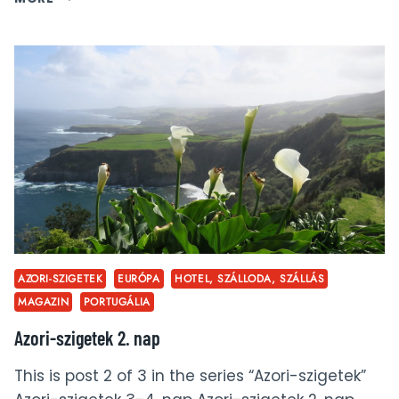
PÁLYASZÁLLÁS,
AVAGY
LUXUSJURTÁK
A
SVÁJCI
ALPOKBAN
AZORI-SZIGETEK
EURÓPA
HOTEL, SZÁLLODA, SZÁLLÁS
MAGAZIN
PORTUGÁLIA
Azori-szigetek 2. nap
This is post 2 of 3 in the series “Azori-szigetek”