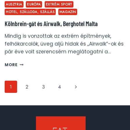
AUSZTRIA
EURÓPA
EXTRÉM SPORT
HOTEL, SZÁLLODA, SZÁLLÁS
MAGAZIN
Kölnbrein-gát és Airwalk, Berghotel Malta
Mindig is vonzottak az extrém építmények,
felhőkarcolók, üveg aljú hidak és „Airwalk”-ok és
pár éve volt szerencsém meglátogatni a…
KÖLNBREIN-
MORE
GÁT
ÉS
AIRWALK,
Page
Next
1
2
3
4
BERGHOTEL
MALTA
navigation
Page