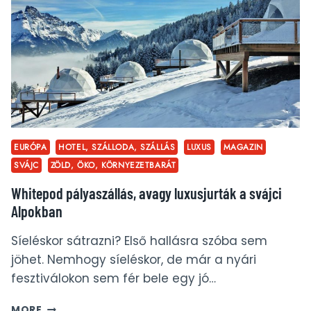
–
JAPÁN
6.
NAP
EURÓPA
HOTEL, SZÁLLODA, SZÁLLÁS
LUXUS
MAGAZIN
SVÁJC
ZÖLD, ÖKO, KÖRNYEZETBARÁT
Whitepod pályaszállás, avagy luxusjurták a svájci
Alpokban
Síeléskor sátrazni? Első hallásra szóba sem
jöhet. Nemhogy síeléskor, de már a nyári
fesztiválokon sem fér bele egy jó…
WHITEPOD
MORE