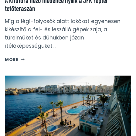
A kifutóra néző medence nyílik a JFK reptér
tetőteraszán
Míg a légi-folyosók alatt lakókat egyenesen
kikészítő a fel- és leszálló gépek zaja, a
türelmüket és dühükben józan
ítélőképességüket…
A
MORE
KIFUTÓRA
NÉZŐ
MEDENCE
NYÍLIK
A
JFK
REPTÉR
TETŐTERASZÁN