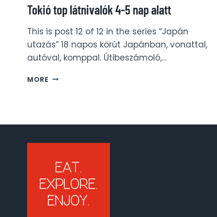
Tokió top látnivalók 4-5 nap alatt
This is post 12 of 12 in the series “Japán
utazás” 18 napos körút Japánban, vonattal,
autóval, komppal. Útibeszámoló,…
TOKIÓ
MORE
TOP
LÁTNIVALÓK
4-
5
NAP
ALATT