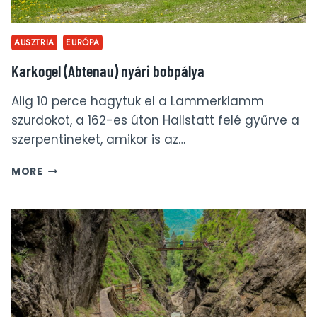
AUSZTRIA
EURÓPA
Karkogel (Abtenau) nyári bobpálya
Alig 10 perce hagytuk el a Lammerklamm
szurdokot, a 162-es úton Hallstatt felé gyűrve a
szerpentineket, amikor is az…
KARKOGEL
MORE
(ABTENAU)
NYÁRI
BOBPÁLYA