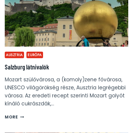
AUSZTRIA
EURÓPA
Salzburg látnivalók
Mozart szülővárosa, a (komoly)zene fővárosa,
UNESCO világörökség része, Ausztria legrégebbi
városa. Az eredeti recept szerinti Mozart golyót
kínáló cukrászdák,…
SALZBURG
MORE
LÁTNIVALÓK