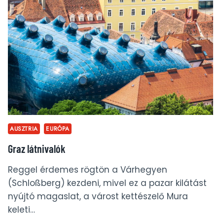
AUSZTRIA
EURÓPA
Graz látnivalók
Reggel érdemes rögtön a Várhegyen
(Schloßberg) kezdeni, mivel ez a pazar kilátást
nyújtó magaslat, a várost kettészelő Mura
keleti…