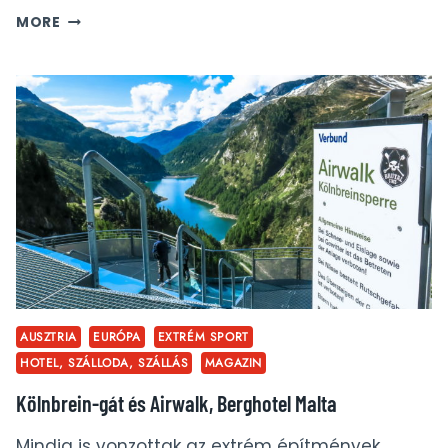
GRAZ
MORE
LÁTNIVALÓK
AUSZTRIA
EURÓPA
EXTRÉM SPORT
HOTEL, SZÁLLODA, SZÁLLÁS
MAGAZIN
Kölnbrein-gát és Airwalk, Berghotel Malta
Mindig is vonzottak az extrém építmények,