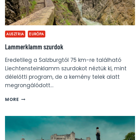
AUSZTRIA
EURÓPA
Lammerklamm szurdok
Eredetileg a Salzburgtól 75 km-re található
Liechtensteinklamm szurdokot néztük ki, mint
délelőtti program, de a kemény telek alatt
megrongálódott…
LAMMERKLAMM
MORE
SZURDOK