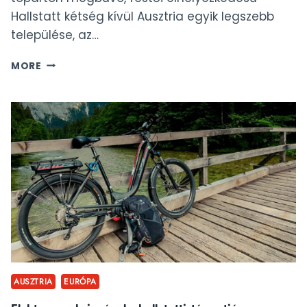
Hallstatt kétség kívül Ausztria egyik legszebb
települése, az…
HALLSTATT
MORE
LÁTNIVALÓK
AUSZTRIA
EURÓPA