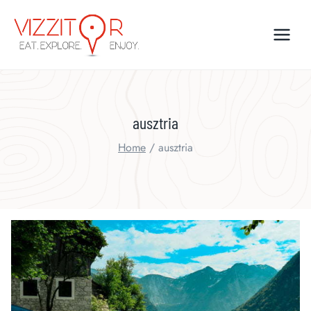
Skip
to
content
ausztria
Home
/
ausztria