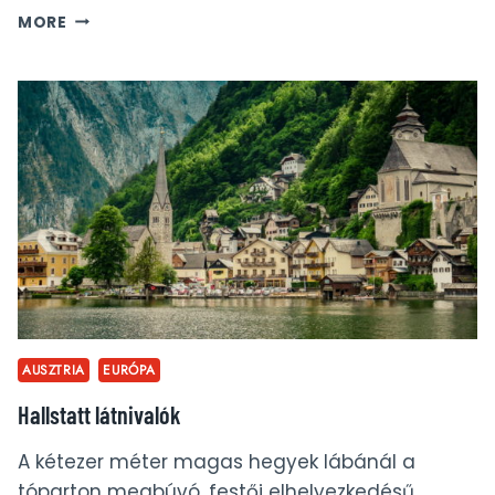
LIECHTENSTEINKLAMM,
MORE
LIECHTENSTEIN-
SZURDOK
2020
–
ÚJRA
NYITVA!
AUSZTRIA
EURÓPA
Hallstatt látnivalók
A kétezer méter magas hegyek lábánál a
tóparton megbúvó, festői elhelyezkedésű