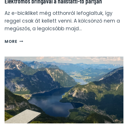
Elektromos bringával a hallstatti-tó partján
Az e-bicikliket még otthonról lefoglaltuk, így
reggel csak át kellett venni. A kölcsönző nem a
megúszós, a legolcsóbb majd…
ELEKTROMOS
MORE
BRINGÁVAL
A
HALLSTATTI-
TÓ
PARTJÁN