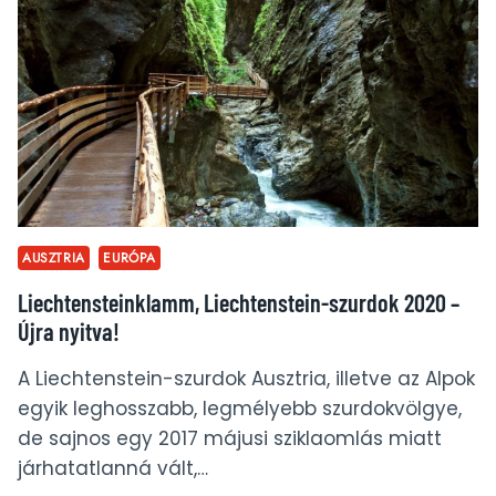
NAP
ALATT:
SALZBURG,
HALLSTATT,
DACHSTEIN
ÉS
A
SZURDOKVÖLGYEK
AUSZTRIA
EURÓPA
Liechtensteinklamm, Liechtenstein-szurdok 2020 –
Újra nyitva!
A Liechtenstein-szurdok Ausztria, illetve az Alpok
egyik leghosszabb, legmélyebb szurdokvölgye,
de sajnos egy 2017 májusi sziklaomlás miatt
járhatatlanná vált,…