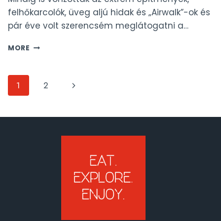
felhőkarcolók, üveg aljú hidak és „Airwalk”-ok és
pár éve volt szerencsém meglátogatni a…
KÖLNBREIN-
MORE
GÁT
ÉS
AIRWALK,
Page
Next
1
2
BERGHOTEL
MALTA
navigation
Page