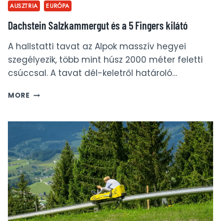
AUSZTRIA
EURÓPA
Dachstein Salzkammergut és a 5 Fingers kilátó
A hallstatti tavat az Alpok masszív hegyei
szegélyezik, több mint húsz 2000 méter feletti
csúccsal. A tavat dél-keletről határoló…
DACHSTEIN
MORE
SALZKAMMERGUT
ÉS
A
5
FINGERS
KILÁTÓ