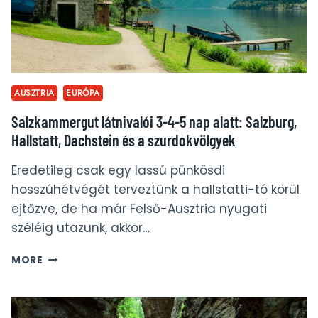
AUSZTRIA
EURÓPA
Salzkammergut látnivalói 3-4-5 nap alatt: Salzburg,
Hallstatt, Dachstein és a szurdokvölgyek
Eredetileg csak egy lassú pünkösdi
hosszúhétvégét terveztünk a hallstatti-tó körül
ejtőzve, de ha már Felső-Ausztria nyugati
széléig utazunk, akkor…
SALZKAMMERGUT
MORE
LÁTNIVALÓI
3-
4-
5