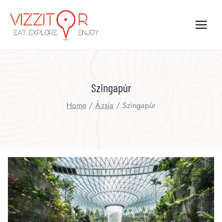
Skip
to
content
Szingapúr
Home
/
Ázsia
/
Szingapúr