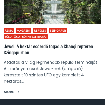
ÁZSIA
MAGAZIN
REPÜLÉS
SZINGAPÚR
ZÖLD, ÖKO, KÖRNYEZETBARÁT
Jewel: 4 hektár esőerdő fogad a Changi reptéren
Szingapúrban
Átadták a világ legmenőbb repülő terminálját!
A szerényen csak Jewel-nek (drágakő)
keresztelt 10 szintes UFO egy komplett 4
hektáros…
JEWEL:
MORE
4
HEKTÁR