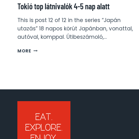
Tokió top látnivalók 4-5 nap alatt
This is post 12 of 12 in the series “Japán
utazás” 18 napos körút Japánban, vonattal,
autóval, komppal. Útibeszámoló,…
TOKIÓ
MORE
TOP
LÁTNIVALÓK
4-
5
NAP
ALATT