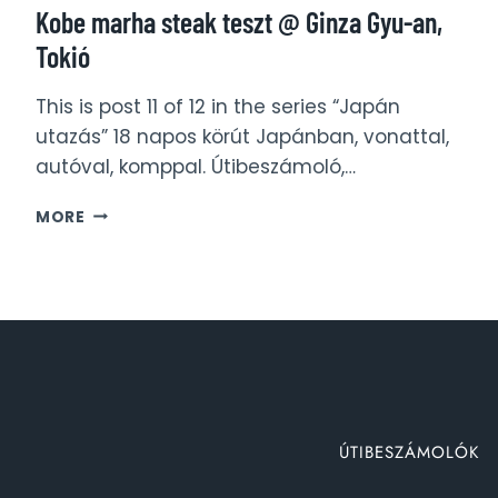
Kobe marha steak teszt @ Ginza Gyu-an,
Tokió
This is post 11 of 12 in the series “Japán
utazás” 18 napos körút Japánban, vonattal,
autóval, komppal. Útibeszámoló,…
KOBE
MORE
MARHA
STEAK
TESZT
@
GINZA
GYU-
AN,
TOKIÓ
ÚTIBESZÁMOLÓK