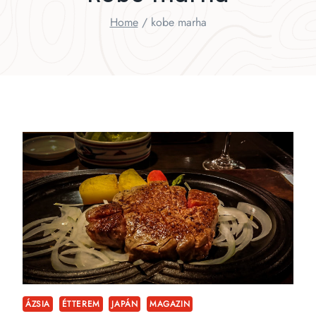
Home
/
kobe marha
ÁZSIA
ÉTTEREM
JAPÁN
MAGAZIN