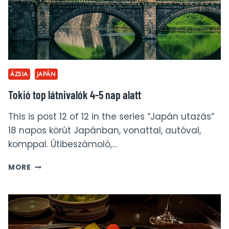
ÁZSIA
JAPÁN
Tokió top látnivalók 4-5 nap alatt
This is post 12 of 12 in the series “Japán utazás”
18 napos körút Japánban, vonattal, autóval,
komppal. Útibeszámoló,…
TOKIÓ
MORE
TOP
LÁTNIVALÓK
4-
5
NAP