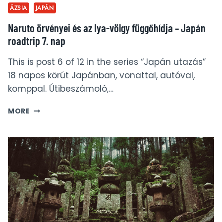
ÁZSIA
JAPÁN
Naruto örvényei és az Iya-völgy függőhídja – Japán
roadtrip 7. nap
This is post 6 of 12 in the series “Japán utazás”
18 napos körút Japánban, vonattal, autóval,
komppal. Útibeszámoló,…
NARUTO
MORE
ÖRVÉNYEI
ÉS
AZ
IYA-
VÖLGY
FÜGGŐHÍDJA
–
JAPÁN
ROADTRIP
7.