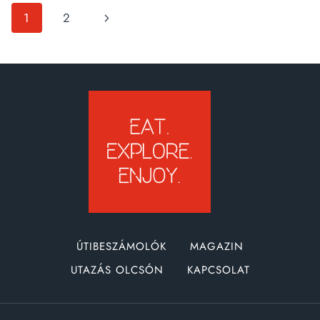
LÁTNIVALÓK
Page
Next
1
2
3
NAP
navigation
Page
ALATT
ÚTIBESZÁMOLÓK
MAGAZIN
UTAZÁS OLCSÓN
KAPCSOLAT