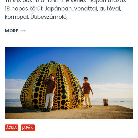
This is post 8 of 12 in the series “Japán utazás”
18 napos körút Japánban, vonattal, autóval,
komppal. Útibeszámoló,…
KURASHIKI
MORE
–
JAPÁN
VELENCÉJE
ÁZSIA
JAPÁN