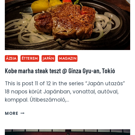
ALATT
ÁZSIA
ÉTTEREM
JAPÁN
MAGAZIN
Kobe marha steak teszt @ Ginza Gyu-an, Tokió
This is post 11 of 12 in the series “Japán utazás”
18 napos körút Japánban, vonattal, autóval,
komppal. Útibeszámoló,…
KOBE
MORE
MARHA
STEAK
TESZT