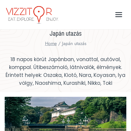
Skip
to
content
Japán utazás
Home
/
Japán utazás
18 napos körút Japánban, vonattal, autóval,
komppal. Útibeszámoló, látnivalók, élmények.
Érintett helyek: Oszaka, Kiotó, Nara, Koyasan, Iya
völgy, Naoshima, Kurashiki, Nikko, Toki