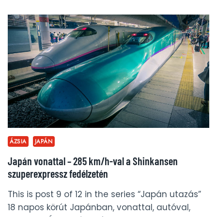
KÖRNYÉKE
LÁTNIVALÓK
ÁZSIA
JAPÁN
Japán vonattal – 285 km/h-val a Shinkansen
szuperexpressz fedélzetén
This is post 9 of 12 in the series “Japán utazás”
18 napos körút Japánban, vonattal, autóval,