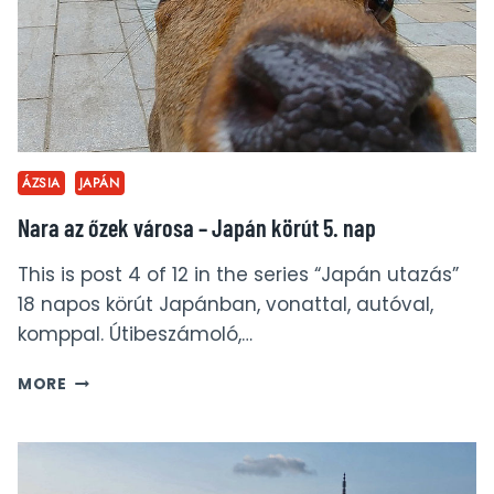
6.
NAP
ÁZSIA
JAPÁN
Nara az őzek városa – Japán körút 5. nap
This is post 4 of 12 in the series “Japán utazás”
18 napos körút Japánban, vonattal, autóval,
komppal. Útibeszámoló,…
NARA
MORE
AZ
ŐZEK
VÁROSA
–