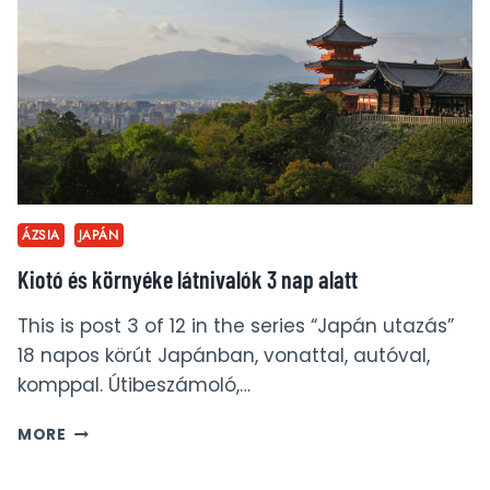
JAPÁN
KÖRÚT
5.
NAP
ÁZSIA
JAPÁN
Kiotó és környéke látnivalók 3 nap alatt
This is post 3 of 12 in the series “Japán utazás”
18 napos körút Japánban, vonattal, autóval,
komppal. Útibeszámoló,…
KIOTÓ
MORE
ÉS
KÖRNYÉKE