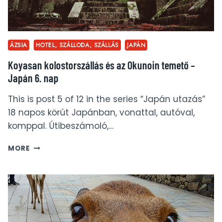
NAP
ÁZSIA
HOTEL, SZÁLLODA, SZÁLLÁS
JAPÁN
Koyasan kolostorszállás és az Okunoin temető –
Japán 6. nap
This is post 5 of 12 in the series “Japán utazás”
18 napos körút Japánban, vonattal, autóval,
komppal. Útibeszámoló,…
KOYASAN
MORE
KOLOSTORSZÁLLÁS
ÉS
AZ
OKUNOIN
TEMETŐ
–
JAPÁN