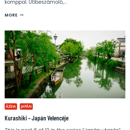
komppal. Útibeszámoló,…
JAPÁN
MORE
VONATTAL
–
285
KM/H-
VAL
A
SHINKANSEN
SZUPEREXPRESSZ
FEDÉLZETÉN
ÁZSIA
JAPÁN
Kurashiki – Japán Velencéje