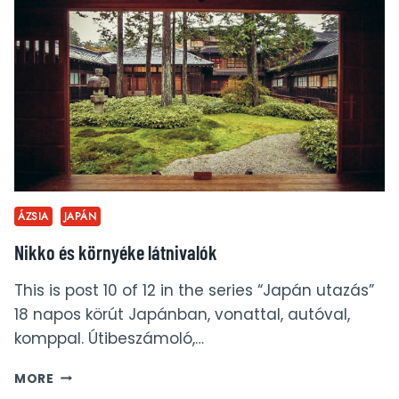
@
GINZA
GYU-
AN,
TOKIÓ
ÁZSIA
JAPÁN
Nikko és környéke látnivalók
This is post 10 of 12 in the series “Japán utazás”
18 napos körút Japánban, vonattal, autóval,
komppal. Útibeszámoló,…
NIKKO
MORE
ÉS