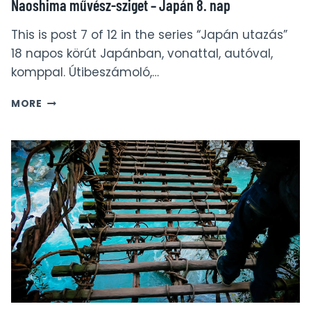
Naoshima művész-sziget – Japán 8. nap
This is post 7 of 12 in the series “Japán utazás”
18 napos körút Japánban, vonattal, autóval,
komppal. Útibeszámoló,…
NAOSHIMA
MORE
MŰVÉSZ-
SZIGET
–
JAPÁN
8.
NAP