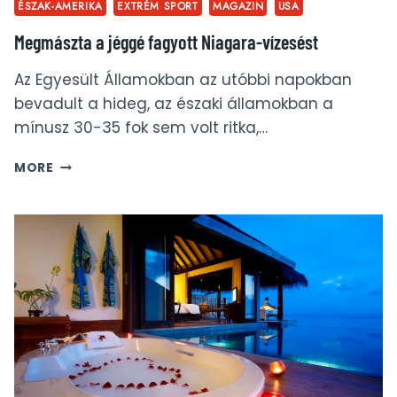
NAP
ÉSZAK-AMERIKA
EXTRÉM SPORT
MAGAZIN
USA
–
Megmászta a jéggé fagyott Niagara-vízesést
SZABADSÁG-
SZOBOR,
WALL
Az Egyesült Államokban az utóbbi napokban
STREET,
bevadult a hideg, az északi államokban a
GREENWICH
mínusz 30-35 fok sem volt ritka,…
VILLAGE
MEGMÁSZTA
MORE
A
JÉGGÉ
FAGYOTT
NIAGARA-
VÍZESÉST