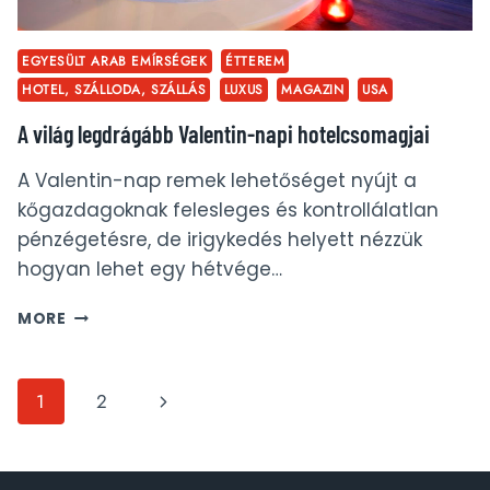
EGYESÜLT ARAB EMÍRSÉGEK
ÉTTEREM
HOTEL, SZÁLLODA, SZÁLLÁS
LUXUS
MAGAZIN
USA
A világ legdrágább Valentin-napi hotelcsomagjai
A Valentin-nap remek lehetőséget nyújt a
kőgazdagoknak felesleges és kontrollálatlan
pénzégetésre, de irigykedés helyett nézzük
hogyan lehet egy hétvége…
A
MORE
VILÁG
LEGDRÁGÁBB
VALENTIN-
Page
Next
1
2
NAPI
HOTELCSOMAGJAI
navigation
Page