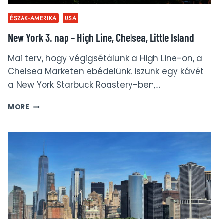
ÉSZAK-AMERIKA
USA
New York 3. nap – High Line, Chelsea, Little Island
Mai terv, hogy végigsétálunk a High Line-on, a
Chelsea Marketen ebédelünk, iszunk egy kávét
a New York Starbuck Roastery-ben,…
NEW
MORE
YORK
3.
NAP
–
HIGH
LINE,
CHELSEA,
LITTLE
ISLAND