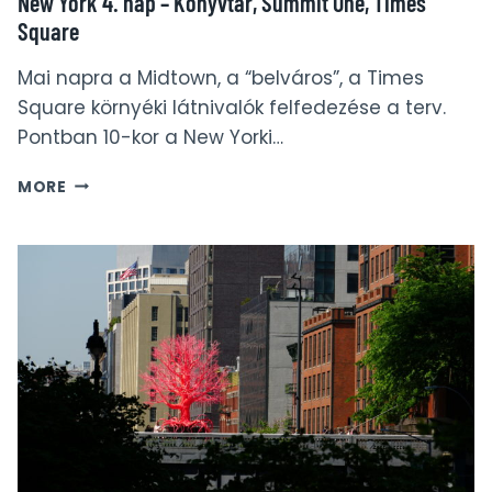
New York 4. nap – Könyvtár, Summit One, Times
Square
Mai napra a Midtown, a “belváros”, a Times
Square környéki látnivalók felfedezése a terv.
Pontban 10-kor a New Yorki…
NEW
MORE
YORK
4.
NAP
–
KÖNYVTÁR,
SUMMIT
ONE,
TIMES
SQUARE