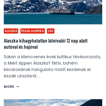
ALASZKA
ÉSZAK-AMERIKA
USA
Alaszka kihagyhatatlan látnivalói 12 nap alatt
autóval és hajóval
Sokan a kilencvenes évek kultikus tévésorozata,
a Miért éppen Alaszka? fiktív, bohém
kisvárosának hangulata miatt kezdenek el
északi utazásról…
ALASZKA
MORE
KIHAGYHATATLAN
LÁTNIVALÓI
12
NAP