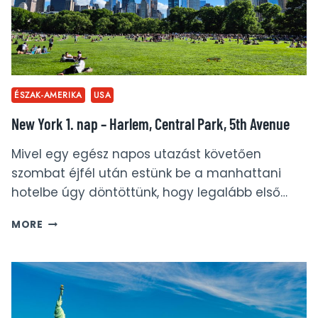
ÉSZAK-AMERIKA
USA
New York 1. nap – Harlem, Central Park, 5th Avenue
Mivel egy egész napos utazást követően
szombat éjfél után estünk be a manhattani
hotelbe úgy döntöttünk, hogy legalább első…
NEW
MORE
YORK
1.
NAP
–
HARLEM,
CENTRAL