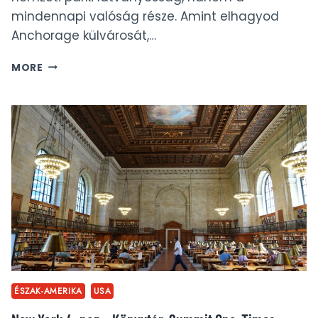
mindennapi valóság része. Amint elhagyod
Anchorage külvárosát,…
ALASZKAI
MORE
MEDVE-
KALAUZ:
MEDVEFAJTÁK
ÉS
TÚLÉLÉSI
TIPPEK
ÉSZAK-AMERIKA
USA