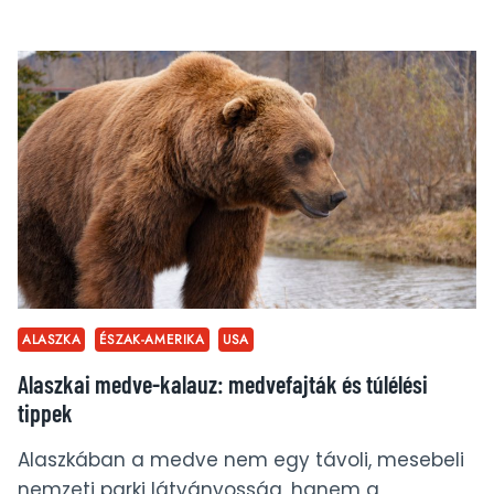
LEGSZEBB
ÚTJA:
SEWARD
HIGHWAY
ÉS
A
KENAI-
FÉLSZIGET
(1-
2.
NAP)
ALASZKA
ÉSZAK-AMERIKA
USA
Alaszkai medve-kalauz: medvefajták és túlélési
tippek
Alaszkában a medve nem egy távoli, mesebeli
nemzeti parki látványosság, hanem a