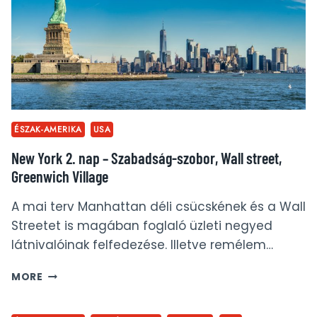
PARK,
5TH
AVENUE
ÉSZAK-AMERIKA
USA
New York 2. nap – Szabadság-szobor, Wall street,
Greenwich Village
A mai terv Manhattan déli csücskének és a Wall
Streetet is magában foglaló üzleti negyed
látnivalóinak felfedezése. Illetve remélem…
NEW
MORE
YORK
2.