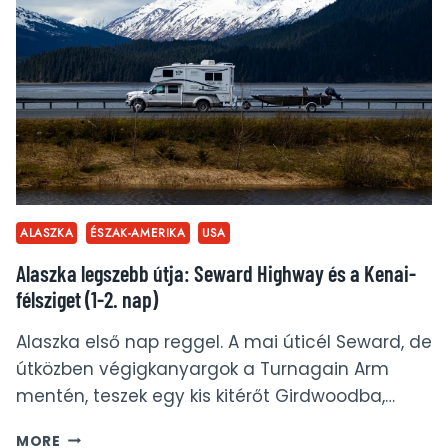
ALATT
AUTÓVAL
ÉS
HAJÓVAL
ALASZKA
ÉSZAK-AMERIKA
USA
Alaszka legszebb útja: Seward Highway és a Kenai-
félsziget (1-2. nap)
Alaszka első nap reggel. A mai úticél Seward, de
útközben végigkanyargok a Turnagain Arm
mentén, teszek egy kis kitérőt Girdwoodba,…
ALASZKA
MORE