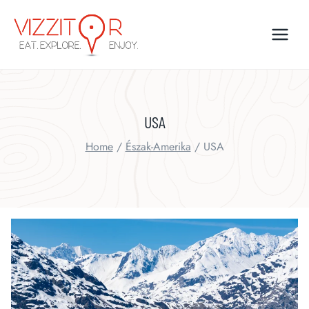
Skip
to
content
USA
Home
/
Észak-Amerika
/
USA