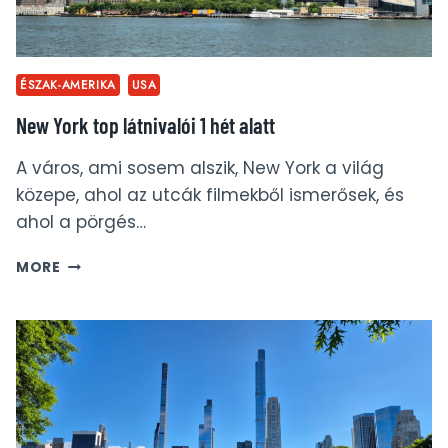
ÉSZAK-AMERIKA
USA
New York top látnivalói 1 hét alatt
A város, ami sosem alszik, New York a világ
közepe, ahol az utcák filmekből ismerősek, és
ahol a pörgés…
NEW
MORE
YORK
TOP
LÁTNIVALÓI
1
HÉT
ALATT