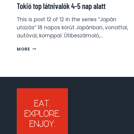
Tokió top látnivalók 4-5 nap alatt
This is post 12 of 12 in the series “Japán
utazás” 18 napos körút Japánban, vonattal,
autóval, komppal. Útibeszámoló,…
TOKIÓ
MORE
TOP
LÁTNIVALÓK
4-
5
NAP
ALATT