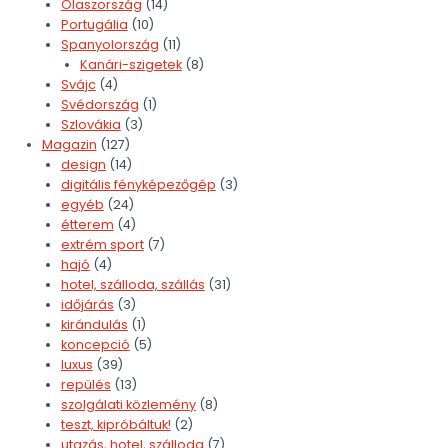
Olaszország
(14)
Portugália
(10)
Spanyolország
(11)
Kanári-szigetek
(8)
Svájc
(4)
Svédország
(1)
Szlovákia
(3)
Magazin
(127)
design
(14)
digitális fényképezőgép
(3)
egyéb
(24)
étterem
(4)
extrém sport
(7)
hajó
(4)
hotel, szálloda, szállás
(31)
időjárás
(3)
kirándulás
(1)
koncepció
(5)
luxus
(39)
repülés
(13)
szolgálati közlemény
(8)
teszt, kipróbáltuk!
(2)
utazás, hotel, szálloda
(7)