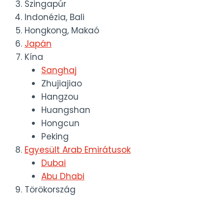
Szingapúr
Indonézia, Bali
Hongkong, Makaó
Japán
Kína
Sanghaj
Zhujiajiao
Hangzou
Huangshan
Hongcun
Peking
Egyesült Arab Emirátusok
Dubai
Abu Dhabi
Törökország