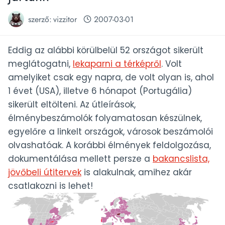
szerző:
vizzitor
2007-03-01
Eddig az alábbi körülbelül 52 országot sikerült
meglátogatni,
lekaparni a térképről
. Volt
amelyiket csak egy napra, de volt olyan is, ahol
1 évet (USA), illetve 6 hónapot (Portugália)
sikerült eltölteni. Az útleírások,
élménybeszámolók folyamatosan készülnek,
egyelőre a linkelt országok, városok beszámolói
olvashatóak. A korábbi élmények feldolgozása,
dokumentálása mellett persze a
bakancslista,
jövőbeli útitervek
is alakulnak, amihez akár
csatlakozni is lehet!