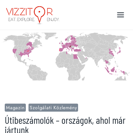
Skip
to
content
Magazin
Szolgálati Közlemény
Útibeszámolók – országok, ahol már
jártunk