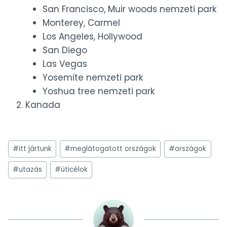
San Francisco, Muir woods nemzeti park
Monterey, Carmel
Los Angeles, Hollywood
San Diego
Las Vegas
Yosemite nemzeti park
Yoshua tree nemzeti park
Kanada
Post
#
itt jártunk
#
meglátogatott országok
#
országok
Tags:
#
utazás
#
úticélok