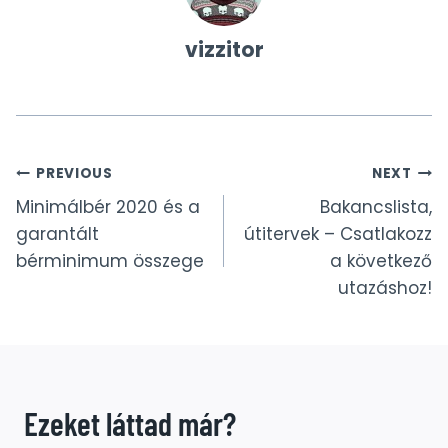
vizzitor
Bejegyzés
PREVIOUS
NEXT
Minimálbér 2020 és a
Bakancslista,
navigáció
garantált
útitervek – Csatlakozz
bérminimum összege
a következő
utazáshoz!
Ezeket láttad már?