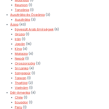
Mauritius
(1)
Reunion
(1)
Tanzánia
(1)
Ausztrália és Óceánia
(3)
Ausztrália
(3)
Ázsia
(43)
Egyesült Arab Emírségek
(6)
Grúzia
(1)
Irán
(1)
Japán
(16)
Kína
(4)
Malajzia
(4)
Nepál
(1)
Oroszország
(3)
Sri Lanka
(4)
Szingapúr
(1)
Taiwan
(1)
Thaiföld
(2)
Vietnám
(1)
Dél-Amerika
(4)
Chile
(1)
Ecuador
(1)
Peru
(1)