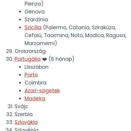
Pienza)
Genova
Szardínia
Szicília
(Palermo, Catania, Szirakúza,
Cefalú, Taormina, Noto, Modica, Ragusa,
Marzamemi)
Oroszország
Portugália
❤️ (6 hónap)
Lisszabon
Porto
Coimbra
Azori-szigetek
Madeira
Svájc
Szerbia
Szlovákia
Szlovénia