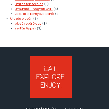
utazós felszerelés
(3)
útmutató – hogyan kell?
(6)
zöld, öko, környezetbarát
(8)
Utazás olcsón
(3)
olcsó repülőjegy
(3)
szállás tippek
(3)