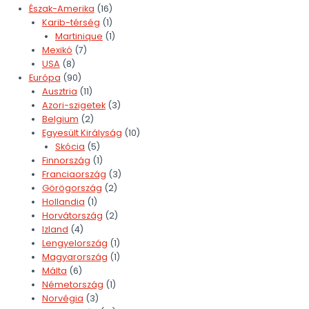
Észak-Amerika
(16)
Karib-térség
(1)
Martinique
(1)
Mexikó
(7)
USA
(8)
Európa
(90)
Ausztria
(11)
Azori-szigetek
(3)
Belgium
(2)
Egyesült Királyság
(10)
Skócia
(5)
Finnország
(1)
Franciaország
(3)
Görögország
(2)
Hollandia
(1)
Horvátország
(2)
Izland
(4)
Lengyelország
(1)
Magyarország
(1)
Málta
(6)
Németország
(1)
Norvégia
(3)