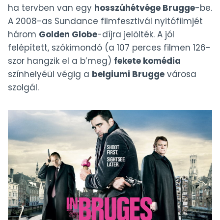
ha tervben van egy
hosszúhétvége Brugge
-be.
A 2008-as Sundance filmfesztivál nyitófilmjét
három
Golden Globe
-díjra jelölték. A jól
felépített, szókimondó (a 107 perces filmen 126-
szor hangzik el a b’meg)
fekete komédia
színhelyéül végig a
belgiumi Brugge
városa
szolgál.