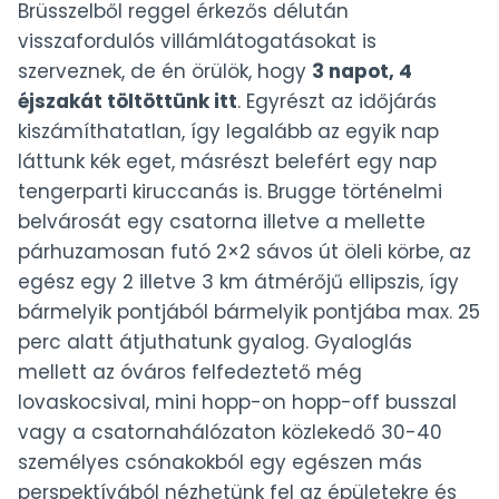
Brüsszelből reggel érkezős délután
visszafordulós villámlátogatásokat is
szerveznek, de én örülök, hogy
3 napot, 4
éjszakát töltöttünk itt
. Egyrészt az időjárás
kiszámíthatatlan, így legalább az egyik nap
láttunk kék eget, másrészt belefért egy nap
tengerparti kiruccanás is. Brugge történelmi
belvárosát egy csatorna illetve a mellette
párhuzamosan futó 2×2 sávos út öleli körbe, az
egész egy 2 illetve 3 km átmérőjű ellipszis, így
bármelyik pontjából bármelyik pontjába max. 25
perc alatt átjuthatunk gyalog. Gyaloglás
mellett az óváros felfedeztető még
lovaskocsival, mini hopp-on hopp-off busszal
vagy a csatornahálózaton közlekedő 30-40
személyes csónakokból egy egészen más
perspektívából nézhetünk fel az épületekre és