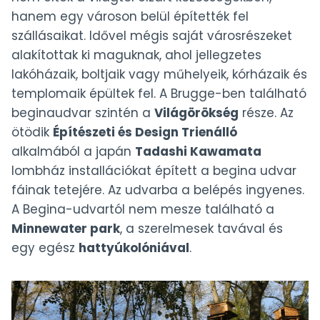
hanem egy városon belül építették fel
szállásaikat. Idővel mégis saját városrészeket
alakítottak ki maguknak, ahol jellegzetes
lakóházaik, boltjaik vagy műhelyeik, kórházaik és
templomaik épültek fel. A Brugge-ben található
beginaudvar szintén a
Világörökség
része. Az
ötödik
Építészeti és Design Trienálló
alkalmából a japán
Tadashi Kawamata
lombház installációkat épített a begina udvar
fáinak tetejére. Az udvarba a belépés ingyenes.
A Begina-udvartól nem mesze található a
Minnewater park
, a szerelmesek tavával és
egy egész
hattyúkolóniával
.