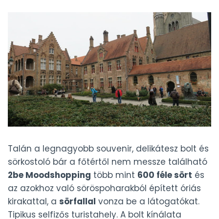
Talán a legnagyobb souvenir, delikátesz bolt és
sörkostoló bár a főtértől nem messze található
2be Moodshopping
több mint
600 féle sört
és
az azokhoz való söröspoharakból épített óriás
kirakattal, a
sörfallal
vonza be a látogatókat.
Tipikus selfizős turistahely. A bolt kínálata