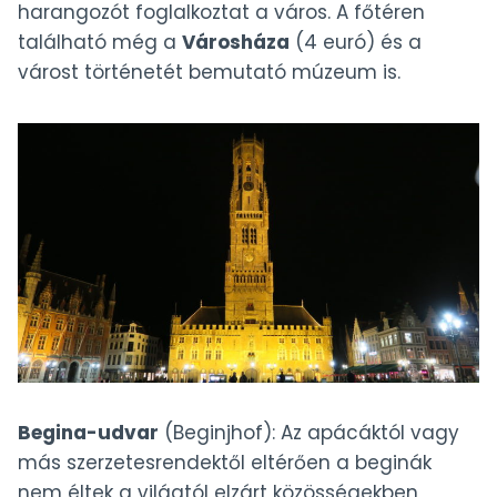
harangozót foglalkoztat a város. A főtéren
található még a
Városháza
(4 euró) és a
várost történetét bemutató múzeum is.
Begina-udvar
(Beginjhof): Az apácáktól vagy
más szerzetesrendektől eltérően a beginák
nem éltek a világtól elzárt közösségekben,