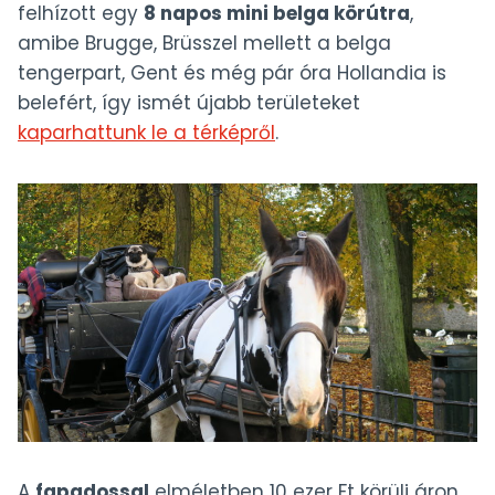
felhízott egy
8 napos mini belga körútra
,
amibe Brugge, Brüsszel mellett a belga
tengerpart, Gent és még pár óra Hollandia is
belefért, így ismét újabb területeket
kaparhattunk le a térképről
.
A
fapadossal
elméletben 10 ezer Ft körüli áron