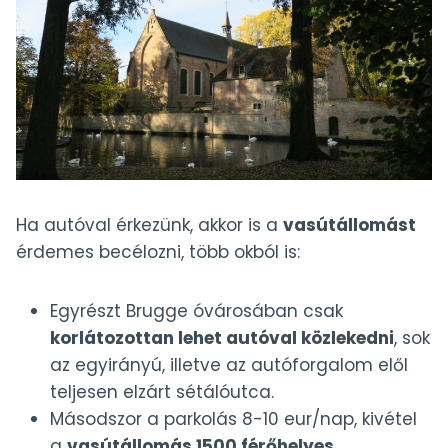
Ha autóval érkezünk, akkor is a
vasútállomást
érdemes becélozni, több okból is:
Egyrészt Brugge óvárosában csak
korlátozottan lehet autóval közlekedni
, sok
az egyirányú, illetve az autóforgalom elől
teljesen elzárt sétálóutca.
Másodszor a parkolás 8-10 eur/nap, kivétel
a
vasútállomás 1500 férőhelyes