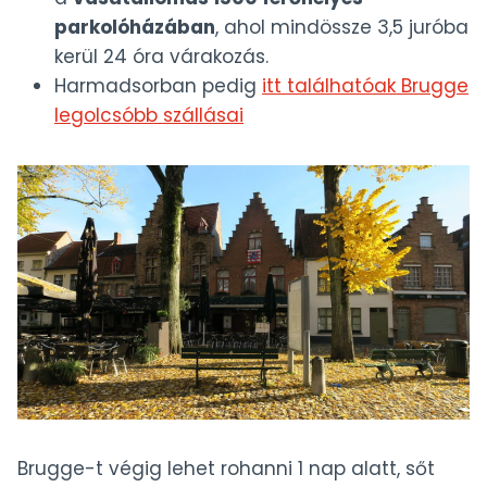
parkolóházában
, ahol mindössze 3,5 juróba
kerül 24 óra várakozás.
Harmadsorban pedig
itt találhatóak Brugge
legolcsóbb szállásai
Brugge-t végig lehet rohanni 1 nap alatt, sőt