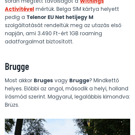
során megtett távolságot a
Withings
Activitével
mértük. Belga SIM kártya helyett
pedig a
Telenor EU Net hetijegy M
szolgáltatását rendeltük meg az utazás első
napján, ami 3.490 Ft-ért 1GB roaming
adatforgalmat biztosított.
Brugge
Most akkor
Bruges
vagy
Brugge
? Mindkettő
helyes. Előbbi az angol, második a helyi, holland
írásmód szerint. Magyarul, legalábbis kimondva:
Brüzs.