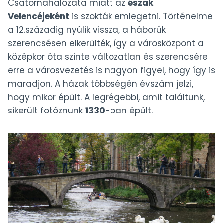
Csatornahálózata miatt az
észak
Velencéjeként
is szokták emlegetni. Történelme
a 12.századig nyúlik vissza, a háborúk
szerencsésen elkerülték, így a városközpont a
középkor óta szinte változatlan és szerencsére
erre a városvezetés is nagyon figyel, hogy így is
maradjon. A házak többségén évszám jelzi,
hogy mikor épült. A legrégebbi, amit találtunk,
sikerült fotóznunk
1330
-ban épült.