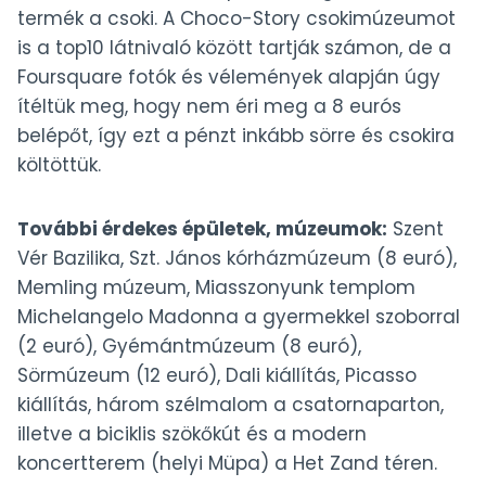
termék a csoki. A Choco-Story csokimúzeumot
is a top10 látnivaló között tartják számon, de a
Foursquare fotók és vélemények alapján úgy
ítéltük meg, hogy nem éri meg a 8 eurós
belépőt, így ezt a pénzt inkább sörre és csokira
költöttük.
További érdekes épületek, múzeumok:
Szent
Vér Bazilika, Szt. János kórházmúzeum (8 euró),
Memling múzeum, Miasszonyunk templom
Michelangelo Madonna a gyermekkel szoborral
(2 euró), Gyémántmúzeum (8 euró),
Sörmúzeum (12 euró), Dali kiállítás, Picasso
kiállítás, három szélmalom a csatornaparton,
illetve a biciklis szökőkút és a modern
koncertterem (helyi Müpa) a Het Zand téren.