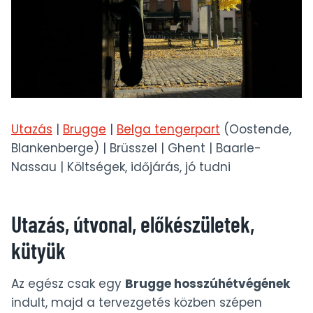
Utazás
|
Brugge
|
Belga tengerpart
(Oostende,
Blankenberge) | Brüsszel | Ghent | Baarle-
Nassau | Költségek, időjárás, jó tudni
Utazás, útvonal, előkészületek,
kütyük
Az egész csak egy
Brugge hosszúhétvégének
indult, majd a tervezgetés közben szépen