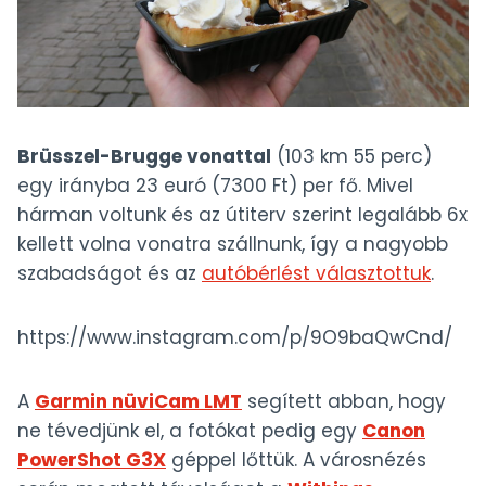
Brüsszel-Brugge vonattal
(103 km 55 perc)
egy irányba 23 euró (7300 Ft) per fő. Mivel
hárman voltunk és az útiterv szerint legalább 6x
kellett volna vonatra szállnunk, így a nagyobb
szabadságot és az
autóbérlést választottuk
.
https://www.instagram.com/p/9O9baQwCnd/
A
Garmin nüviCam LMT
segített abban, hogy
ne tévedjünk el, a fotókat pedig egy
Canon
PowerShot G3X
géppel lőttük. A városnézés