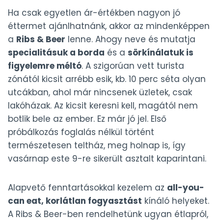
Ha csak egyetlen ár-értékben nagyon jó
éttermet ajánlhatnánk, akkor az mindenképpen
a
Ribs & Beer
lenne. Ahogy neve és mutatja
specialitásuk a borda
és a
sörkínálatuk is
figyelemre méltó
. A szigorúan vett turista
zónától kicsit arrébb esik, kb. 10 perc séta olyan
utcákban, ahol már nincsenek üzletek, csak
lakóházak. Az kicsit keresni kell, magától nem
botlik bele az ember. Ez már jó jel. Első
próbálkozás foglalás nélkül történt
természetesen teltház, meg holnap is, így
vasárnap este 9-re sikerült asztalt kaparintani.
Alapvető fenntartásokkal kezelem az
all-you-
can eat, korlátlan fogyasztást
kínáló helyeket.
A Ribs & Beer-ben rendelhetünk ugyan étlapról,