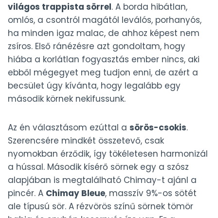
világos trappista sörrel
. A borda hibátlan,
omlós, a csontról magától leválós, porhanyós,
ha minden igaz malac, de ahhoz képest nem
zsíros. Első ránézésre azt gondoltam, hogy
hiába a korlátlan fogyasztás ember nincs, aki
ebből mégegyet meg tudjon enni, de azért a
becsület úgy kívánta, hogy legalább egy
második körnek nekifussunk.
Az én választásom ezúttal a
sörös-csokis
.
Szerencsére mindkét összetevő, csak
nyomokban érződik, így tökéletesen harmonizál
a hússal. Második kísérő sörnek egy a szósz
alapjában is megtalálható Chimay-t ajánl a
pincér. A
Chimay Bleue
, masszív 9%-os sötét
ale típusú sör. A rézvörös színű sörnek tömör