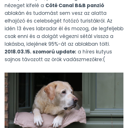
nézeget kifelé a
Côté Canal B&B panzió
ablakán és tudomást sem vesz az alatta
elhajózó és celebségét fotózó turistákról. Az
idén 13 éves labrador él és mozog, de legfeljebb
csak enni és a dolgát végezni sétál vissza a
lakásba, idejének 95%-át az ablakban tölti.
2018.03.15. szomorú update:
a híres kutyus
sajnos távozott az örök vadászmezőkre:(