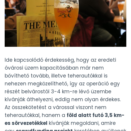
Ide kapcsolódó érdekesség, hogy az eredeti
óvárosi üzem kapacitásában már nem
bővíthető tovább, illetve teherautókkal is
nehezen megközelíthető, így az operáció egy
részét belvárostól 3-4 km-re lévő üzembe
kívánják áthelyezni, eddig nem olyan érdekes.
Az összekötetést a várossal viszont nem
teherautókkal, hanem a
föld alatt futó 3,5 km-
es sörvezetékkel
kívánják megoldani, amire
egy
crowdfunding projekt
keretében gyűjtenek