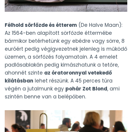
Félhold sörfőzde és étterem
(De Halve Maan):
Az 1564-ben alapított sörfőzde éttermébe
bármikor betérhetünk egy ebédre vagy sörre, 8
euróért pedig végigvezetnek jelenleg is működő
üzemen, a sörfőzés folyamatain. A 4 emelet
padlásablakán pedig kimászhatunk a tetőre,
ahonnét szinte
az óratoronnyal vetekedő
kilátásban
lehet részünk. A 45 perces túra
végén a jutalmunk egy
pohár Zot Blond
, ami
szintén benne van a belépőben.