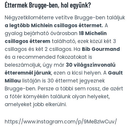
Éttermek Brugge-ben, hol együnk?
Négyzetkilométerre vetítve Brugge-ben találjuk
a legtöbb Michlein csillagos éttermet.
A
gyalog bejárható óvárosban
18 Michelin
csillagos étterem
található, ezek közül két 3
csillagos és két 2 csillagos. Ha
Bib Gourmand
és a recommended fokozatokat is
beleszámoljuk, úgy már
30 világszínvonalú
étteremnél járunk
, ezen a kicsi helyen. A
Gault
Millau
listáján is 30 éttermet jegyeznek
Brugge-ben. Persze a többi sem rossz, de azért
a főtér környékén találunk olyan helyeket,
amelyeket jobb elkerülni.
https://www.instagram.com/p/9MeBzIwCuv/