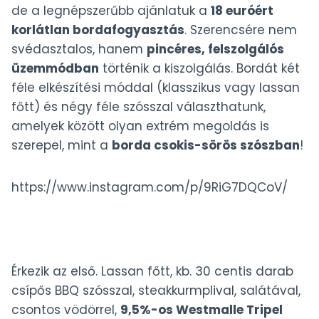
de a legnépszerűbb ajánlatuk a
18 euróért
korlátlan bordafogyasztás
. Szerencsére nem
svédasztalos, hanem
pincéres, felszolgálós
üzemmódban
történik a kiszolgálás. Bordát két
féle elkészítési móddal (klasszikus vagy lassan
főtt) és négy féle szósszal választhatunk,
amelyek között olyan extrém megoldás is
szerepel, mint a
borda csokis-sörös szószban
!
https://www.instagram.com/p/9RiG7DQCoV/
Érkezik az első. Lassan főtt, kb. 30 centis darab
csípős BBQ szósszal, steakkurmplival, salátával,
csontos vödörrel,
9,5%-os Westmalle Tripel