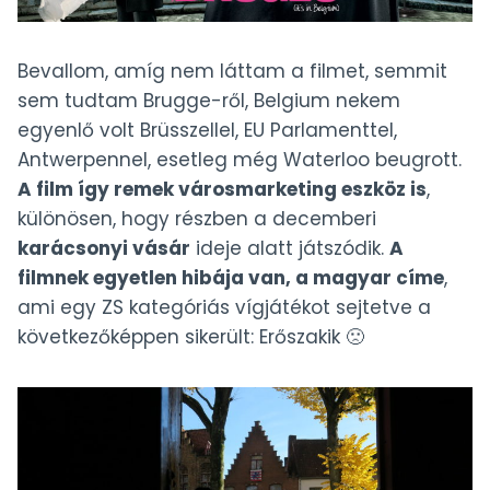
Bevallom, amíg nem láttam a filmet, semmit
sem tudtam Brugge-ről, Belgium nekem
egyenlő volt Brüsszellel, EU Parlamenttel,
Antwerpennel, esetleg még Waterloo beugrott.
A film így remek városmarketing eszköz is
,
különösen, hogy részben a decemberi
karácsonyi vásár
ideje alatt játszódik.
A
filmnek egyetlen hibája van, a magyar címe
,
ami egy ZS kategóriás vígjátékot sejtetve a
következőképpen sikerült: Erőszakik 🙁