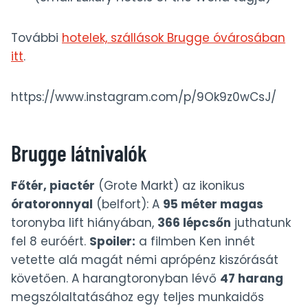
További
hotelek, szállások Brugge óvárosában
itt
.
https://www.instagram.com/p/9Ok9z0wCsJ/
Brugge látnivalók
Főtér, piactér
(Grote Markt) az ikonikus
óratoronnyal
(belfort): A
95 méter magas
toronyba lift hiányában,
366 lépcsőn
juthatunk
fel 8 euróért.
Spoiler:
a filmben Ken innét
vetette alá magát némi aprópénz kiszórását
követően. A harangtoronyban lévő
47 harang
megszólaltatásához egy teljes munkaidős