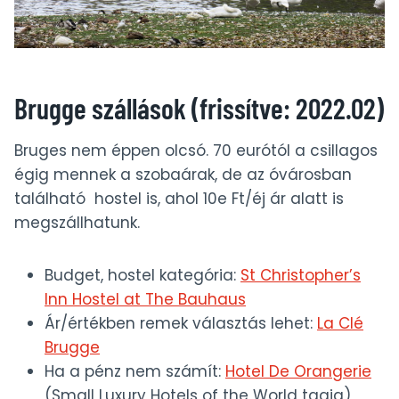
Brugge szállások (frissítve: 2022.02)
Bruges nem éppen olcsó. 70 eurótól a csillagos
égig mennek a szobaárak, de az óvárosban
található hostel is, ahol 10e Ft/éj ár alatt is
megszállhatunk.
Budget, hostel kategória:
St Christopher’s
Inn Hostel at The Bauhaus
Ár/értékben remek választás lehet:
La Clé
Brugge
Ha a pénz nem számít:
Hotel De Orangerie
(Small Luxury Hotels of the World tagja)