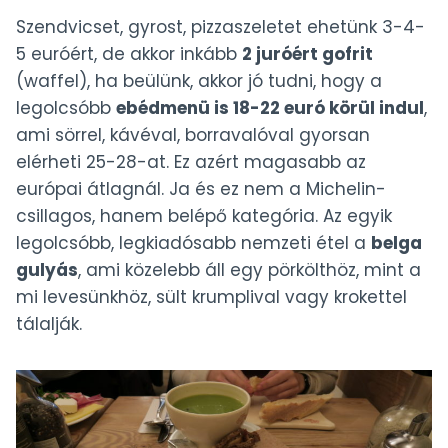
Szendvicset, gyrost, pizzaszeletet ehetünk 3-4-
5 euróért, de akkor inkább
2 juróért gofrit
(waffel), ha beülünk, akkor jó tudni, hogy a
legolcsóbb
ebédmenü is 18-22 euró körül indul
,
ami sörrel, kávéval, borravalóval gyorsan
elérheti 25-28-at. Ez azért magasabb az
európai átlagnál. Ja és ez nem a Michelin-
csillagos, hanem belépő kategória. Az egyik
legolcsóbb, legkiadósabb nemzeti étel a
belga
gulyás
, ami közelebb áll egy pörkölthöz, mint a
mi levesünkhöz, sült krumplival vagy krokettel
tálalják.