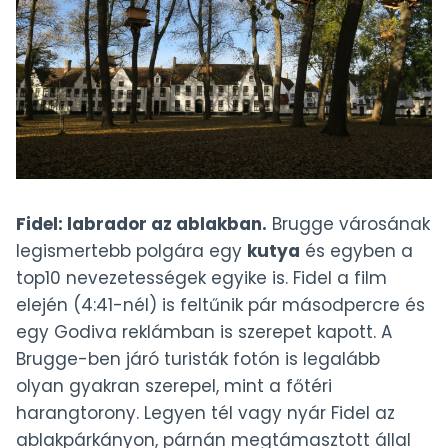
Fidel: labrador az ablakban.
Brugge városának
legismertebb polgára egy
kutya
és egyben a
top10 nevezetességek egyike is. Fidel a film
elején (4:41-nél) is feltűnik pár másodpercre és
egy Godiva reklámban is szerepet kapott. A
Brugge-ben járó turisták fotón is legalább
olyan gyakran szerepel, mint a főtéri
harangtorony. Legyen tél vagy nyár Fidel az
ablakpárkányon, párnán megtámasztott állal