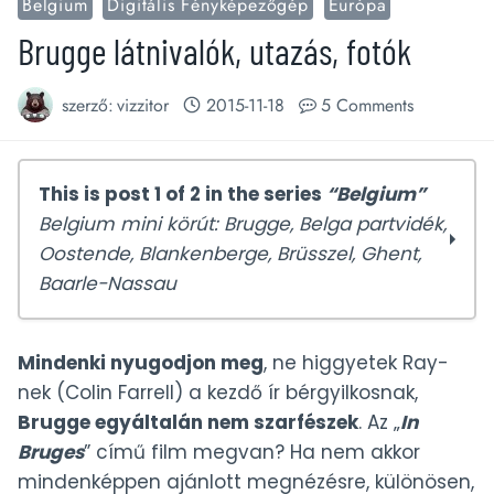
Belgium
Digitális Fényképezőgép
Európa
Brugge látnivalók, utazás, fotók
szerző:
vizzitor
2015-11-18
5 Comments
This is post 1 of 2 in the series
“Belgium”
Belgium mini körút: Brugge, Belga partvidék,
Oostende, Blankenberge, Brüsszel, Ghent,
Baarle-Nassau
Brugge látnivalók, utazás, fotók
Mindenki nyugodjon meg
, ne higgyetek Ray-
Belga tengerpart – ZeeBrugge,
nek (Colin Farrell) a kezdő ír bérgyilkosnak,
Blankenberge, Oostende
Brugge egyáltalán nem szarfészek
. Az „
In
Bruges
” című film megvan? Ha nem akkor
mindenképpen ajánlott megnézésre, különösen,