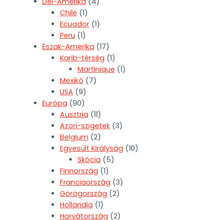
Dél-Amerika
(4)
Chile
(1)
Ecuador
(1)
Peru
(1)
Észak-Amerika
(17)
Karib-térség
(1)
Martinique
(1)
Mexikó
(7)
USA
(9)
Európa
(90)
Ausztria
(11)
Azori-szigetek
(3)
Belgium
(2)
Egyesült Királyság
(10)
Skócia
(5)
Finnország
(1)
Franciaország
(3)
Görögország
(2)
Hollandia
(1)
Horvátország
(2)