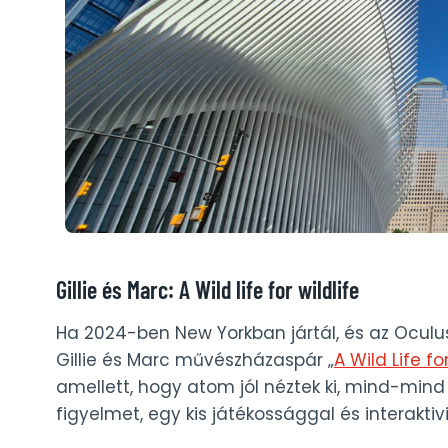
Gillie és Marc: A Wild life for wildlife
Ha 2024-ben New Yorkban jártál, és az Oculus 
Gillie és Marc művészházaspár „
A Wild Life fo
amellett, hogy atom jól néztek ki, mind-mind 
figyelmet, egy kis játékossággal és interaktiv