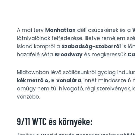
A mai terv
Manhattan
déli csücskének és a
W
látnivalóinak felfedezése. Illetve remélem sz
Island kompról a
Szabadság-szoborról
is lő
hazafelé séta
Broadway
és megkeressük
Ca
Midtownban lévő szállásunkról gyalog indulu
kék metró A, E vonalára
. Innét mindössze 6 
amúgy nem túl hívogató, régi szerelvények, k
vonzóbb.
9/11 WTC és környéke: