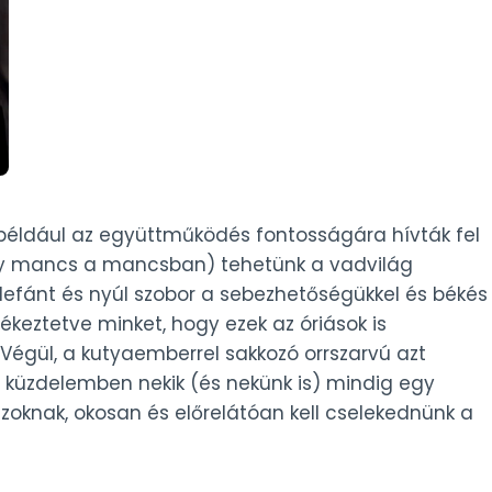
 például az együttműködés fontosságára hívták fel
agy mancs a mancsban) tehetünk a vadvilág
efánt és nyúl szobor a sebezhetőségükkel és békés
ékeztetve minket, hogy ezek az óriások is
égül, a kutyaemberrel sakkozó orrszarvú azt
ott küzdelemben nekik (és nekünk is) mindig egy
ászoknak, okosan és előrelátóan kell cselekednünk a