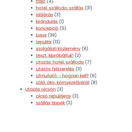
hajó
(4)
hotel, szálloda, szállás
(31)
időjárás
(3)
kirándulás
(1)
koncepció
(5)
luxus
(39)
repülés
(13)
szolgálati közlemény
(8)
teszt, kipróbáltuk!
(2)
utazás, hotel, szálloda
(7)
utazós felszerelés
(3)
útmutató – hogyan kell?
(6)
zöld, öko, környezetbarát
(8)
Utazás olcsón
(3)
olcsó repülőjegy
(3)
szállás tippek
(3)