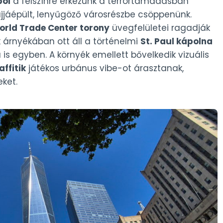
ból
a felszínre érkezünk a terrortámadásban
jáépült, lenyűgöző városrészbe csöppenünk.
rld Trade Center torony
üvegfelületei ragadják
árnyékában ott áll a történelmi
St. Paul kápolna
a is egyben. A környék emellett bővelkedik vizuális
affitik
játékos urbánus vibe-ot árasztanak,
eket.