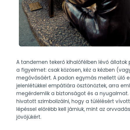
A tandemen tekerő kihalófélben lévő állatok
a figyelmet: csak közösen, kéz a kézben (v
megóvásáért. A padon egymás mellett ülő el
jelenlétükkel empátiára ösztönöztek, arra eml
megérdemlik a biztonságot és a nyugalmat. V
hivatott szimbolizálni, hogy a túlélésért vív
lépéssel előrébb kell járniuk, mint az orvvad
jövőjükért.