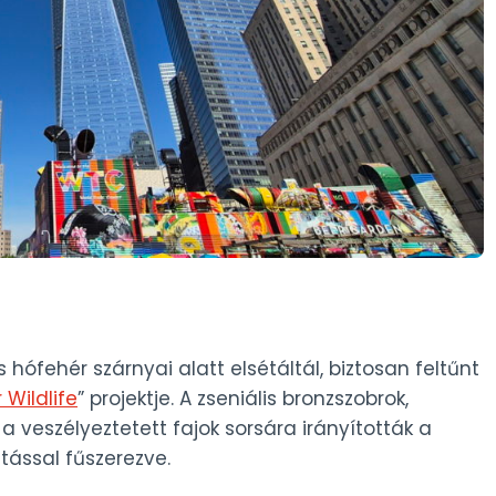
hófehér szárnyai alatt elsétáltál, biztosan feltűnt
r Wildlife
” projektje. A zseniális bronzszobrok,
a veszélyeztetett fajok sorsára irányították a
itással fűszerezve.