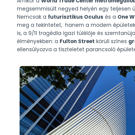
Amikor a
World Trade Center metrómegálló
megsemmisült negyed helyén egy teljesen új
Nemcsak a
futurisztikus Oculus
és a
One Wo
meg a tekintetet, hanem a modern épületek 
is, a 9/11 tragédia igazi túlélője és szemtanúj
élményekben: a
Fulton Street
körüli színes
gr
ellensúlyozva a tiszteletet parancsoló épület