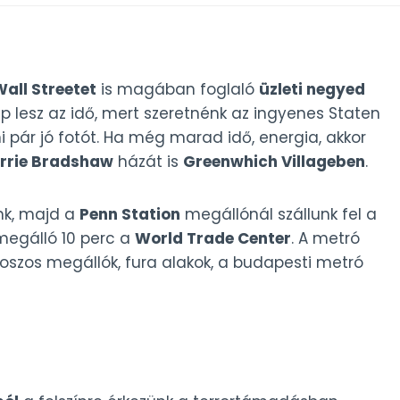
all Streetet
is magában foglaló
üzleti negyed
ép lesz az idő, mert szeretnénk az ingyenes Staten
ni pár jó fotót. Ha még marad idő, energia, akkor
rrie Bradshaw
házát is
Greenwhich Villageben
.
nk, majd a
Penn Station
megállónál szállunk fel a
megálló 10 perc a
World Trade Center
. A metró
oszos megállók, fura alakok, a budapesti metró