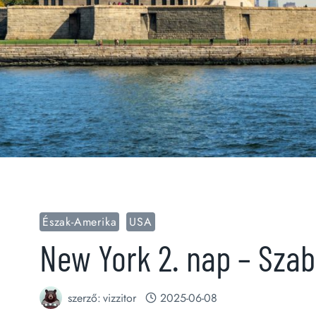
Észak-Amerika
USA
New York 2. nap – Szab
szerző:
vizzitor
2025-06-08