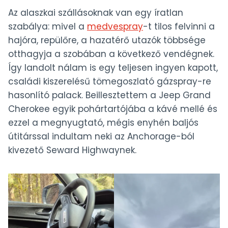
Az alaszkai szállásoknak van egy íratlan
szabálya: mivel a
medvespray
-t tilos felvinni a
hajóra, repülőre, a hazatérő utazók többsége
otthagyja a szobában a következő vendégnek.
Így landolt nálam is egy teljesen ingyen kapott,
családi kiszerelésű tömegoszlató gázspray-re
hasonlító palack. Beillesztettem a Jeep Grand
Cherokee egyik pohártartójába a kávé mellé és
ezzel a megnyugtató, mégis enyhén baljós
útitárssal indultam neki az Anchorage-ból
kivezető Seward Highwaynek.