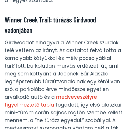
a hegyek szorítása.
Winner Creek Trail: túrázás Girdwood
vadonjában
Girdwoodot elhagyva a Winner Creek szurdok
felé vettem az irányt. Az aszfaltot felváltotta a
komolyabb kátyúkkal és mély pocsolyákkal
tarkított, burkolatlan murvás erdészeti út, ami
meg sem kottyant a Jeepnek. Bár Alaszka
legnépszerűbb túraútvonalainak egyikéről van
szó, a parkolóba érve mindössze egyetlen
árválkodó autó és a
medveveszélyre
figyelmeztető tábla
fogadott, így első alaszkai
mini-túrám során sajnos rögtön szembe kellett
mennem, a “ne túrázz egyedüL” szabállyal. A
medvesprayt szorongatva vágtam neki a fák