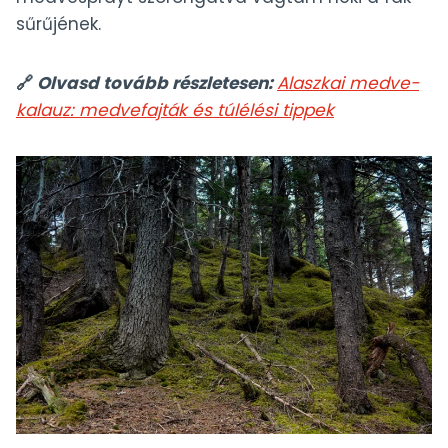
sűrűjének.
🔗
Olvasd tovább részletesen:
Alaszkai medve-
kalauz: medvefajták és túlélési tippek