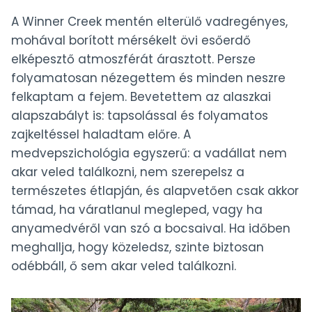
A Winner Creek mentén elterülő vadregényes,
mohával borított mérsékelt övi esőerdő
elképesztő atmoszférát árasztott. Persze
folyamatosan nézegettem és minden neszre
felkaptam a fejem. Bevetettem az alaszkai
alapszabályt is: tapsolással és folyamatos
zajkeltéssel haladtam előre. A
medvepszichológia egyszerű: a vadállat nem
akar veled találkozni, nem szerepelsz a
természetes étlapján, és alapvetően csak akkor
támad, ha váratlanul megleped, vagy ha
anyamedvéről van szó a bocsaival. Ha időben
meghallja, hogy közeledsz, szinte biztosan
odébbáll, ő sem akar veled találkozni.