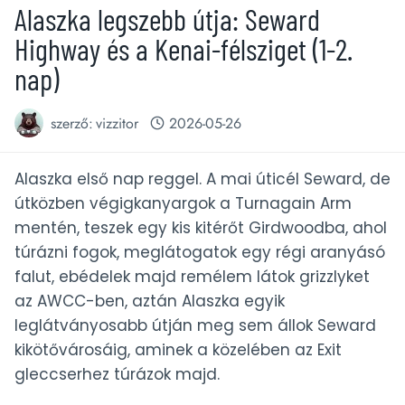
Alaszka legszebb útja: Seward
Highway és a Kenai-félsziget (1-2.
nap)
szerző:
vizzitor
2026-05-26
Alaszka első nap reggel. A mai úticél Seward, de
útközben végigkanyargok a Turnagain Arm
mentén, teszek egy kis kitérőt Girdwoodba, ahol
túrázni fogok, meglátogatok egy régi aranyásó
falut, ebédelek majd remélem látok grizzlyket
az AWCC-ben, aztán Alaszka egyik
leglátványosabb útján meg sem állok Seward
kikötővárosáig, aminek a közelében az Exit
gleccserhez túrázok majd.