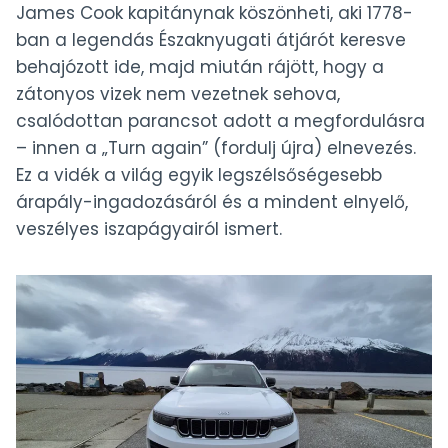
James Cook kapitánynak köszönheti, aki 1778-
ban a legendás Északnyugati átjárót keresve
behajózott ide, majd miután rájött, hogy a
zátonyos vizek nem vezetnek sehova,
csalódottan parancsot adott a megfordulásra
– innen a „Turn again” (fordulj újra) elnevezés.
Ez a vidék a világ egyik legszélsőségesebb
árapály-ingadozásáról és a mindent elnyelő,
veszélyes iszapágyairól ismert.