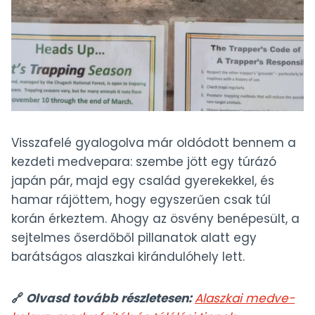
Visszafelé gyalogolva már oldódott bennem a
kezdeti medvepara: szembe jött egy túrázó
japán pár, majd egy család gyerekekkel, és
hamar rájöttem, hogy egyszerűen csak túl
korán érkeztem. Ahogy az ösvény benépesült, a
sejtelmes őserdőből pillanatok alatt egy
barátságos alaszkai kirándulóhely lett.
🔗
Olvasd tovább részletesen:
Alaszkai medve-