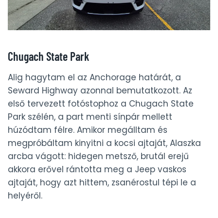
Chugach State Park
Alig hagytam el az Anchorage határát, a
Seward Highway azonnal bemutatkozott. Az
első tervezett fotóstophoz a Chugach State
Park szélén, a part menti sínpár mellett
húzódtam félre. Amikor megálltam és
megpróbáltam kinyitni a kocsi ajtaját, Alaszka
arcba vágott: hidegen metsző, brutál erejű
akkora erővel rántotta meg a Jeep vaskos
ajtaját, hogy azt hittem, zsanérostul tépi le a
helyéről.