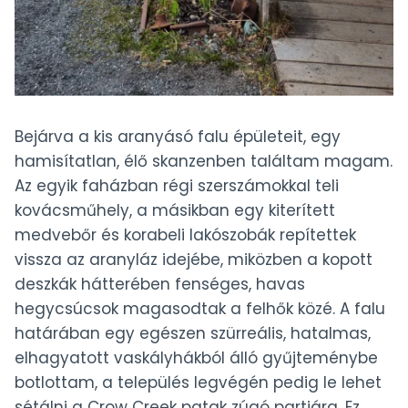
Bejárva a kis aranyásó falu épületeit, egy
hamisítatlan, élő skanzenben találtam magam.
Az egyik faházban régi szerszámokkal teli
kovácsműhely, a másikban egy kiterített
medvebőr és korabeli lakószobák repítettek
vissza az aranyláz idejébe, miközben a kopott
deszkák hátterében fenséges, havas
hegycsúcsok magasodtak a felhők közé. A falu
határában egy egészen szürreális, hatalmas,
elhagyatott vaskályhákból álló gyűjteménybe
botlottam, a település legvégén pedig le lehet
sétálni a Crow Creek patak zúgó partjára. Ez