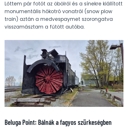
Lőttem pár fotót az öbölről és a sínekre kiállított
monumentális hókotró vonatról (snow plow
train) aztán a medvespaymet szorongatva
visszamásztam a fűtött autóba.
Beluga Point: Bálnák a fagyos szürkeségben