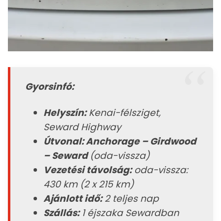
Gyorsinfó:
Helyszín:
Kenai-félsziget,
Seward Highway
Útvonal: Anchorage – Girdwood
– Seward
(oda-vissza)
Vezetési távolság:
oda-vissza:
430 km (2 x 215 km)
Ajánlott idő:
2 teljes nap
Szállás:
1 éjszaka Sewardban