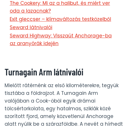
The Cookery: Mi az a halibut, és miért ver
oda a lazacnak?
Exit gleccser – klímaváltozás testközelből
Seward látnivalói
Seward Highway: Visszaút Anchorage-ba
az aranyórák idején
Turnagain Arm látnivalói
Mielőtt rátérnénk az első kilométerekre, tegyük
tisztába a földrajzot. A Turnagain Arm
valójában a Cook-öböl egyik drámai
tölcsértorkolata, egy hatalmas, sziklák közé
szorított fjord, amely közvetlenül Anchorage
alatt nyúlik be a szárazföldbe. A nevét a hírhedt