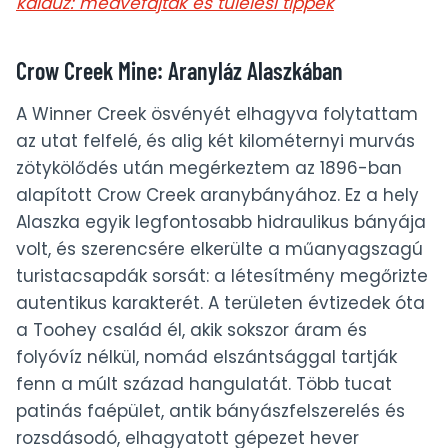
kalauz: medvefajták és túlélési tippek
Crow Creek Mine: Aranyláz Alaszkában
A Winner Creek ösvényét elhagyva folytattam
az utat felfelé, és alig két kilométernyi murvás
zötykölődés után megérkeztem az 1896-ban
alapított Crow Creek aranybányához. Ez a hely
Alaszka egyik legfontosabb hidraulikus bányája
volt, és szerencsére elkerülte a műanyagszagú
turistacsapdák sorsát: a létesítmény megőrizte
autentikus karakterét. A területen évtizedek óta
a Toohey család él, akik sokszor áram és
folyóvíz nélkül, nomád elszántsággal tartják
fenn a múlt század hangulatát. Több tucat
patinás faépület, antik bányászfelszerelés és
rozsdásodó, elhagyatott gépezet hever