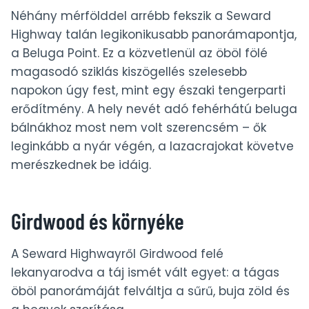
Néhány mérfölddel arrébb fekszik a Seward
Highway talán legikonikusabb panorámapontja,
a Beluga Point. Ez a közvetlenül az öböl fölé
magasodó sziklás kiszögellés szelesebb
napokon úgy fest, mint egy északi tengerparti
erődítmény. A hely nevét adó fehérhátú beluga
bálnákhoz most nem volt szerencsém – ők
leginkább a nyár végén, a lazacrajokat követve
merészkednek be idáig.
Girdwood és környéke
A Seward Highwayről Girdwood felé
lekanyarodva a táj ismét vált egyet: a tágas
öböl panorámáját felváltja a sűrű, buja zöld és