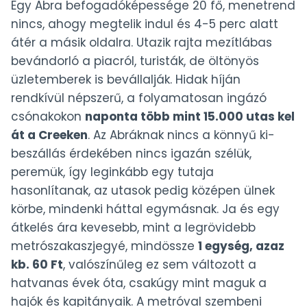
Egy Abra befogadóképessége 20 fő, menetrend
nincs, ahogy megtelik indul és 4-5 perc alatt
átér a másik oldalra. Utazik rajta mezítlábas
bevándorló a piacról, turisták, de öltönyös
üzletemberek is bevállalják. Hidak híján
rendkívül népszerű, a folyamatosan ingázó
csónakokon
naponta több mint 15.000 utas kel
át a Creeken
. Az Abráknak nincs a könnyű ki-
beszállás érdekében nincs igazán szélük,
peremük, így leginkább egy tutaja
hasonlítanak, az utasok pedig középen ülnek
körbe, mindenki háttal egymásnak. Ja és egy
átkelés ára kevesebb, mint a legrövidebb
metrószakaszjegyé, mindössze
1 egység, azaz
kb. 60 Ft
, valószínűleg ez sem változott a
hatvanas évek óta, csakúgy mint maguk a
hajók és kapitányaik. A metróval szembeni