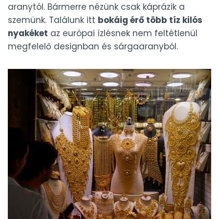
aranytól. Bármerre nézünk csak káprázik a
szemünk. Találunk itt
bokáig érő több tíz kilós
nyakéket
az európai ízlésnek nem feltétlenül
megfelelő designban és sárgaaranyból.