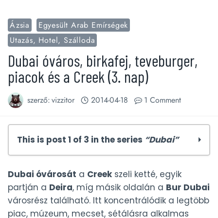
Ázsia
Egyesült Arab Emírségek
Utazás, Hotel, Szálloda
Dubai óváros, birkafej, teveburger,
piacok és a Creek (3. nap)
szerző:
vizzitor
2014-04-18
1 Comment
This is post 1 of 3 in the series
“Dubai”
Dubai óváros, birkafej, teveburger,
Dubai óvárosát
a
Creek
szeli ketté, egyik
piacok és a Creek (3. nap)
partján a
Deira
, míg másik oldalán a
Bur Dubai
Abu Dhabi látnivalói 24 óra alatt (2. nap)
városrész található. Itt koncentrálódik a legtöbb
Dubai látnivalói egy hosszúhétvége alatt
piac, múzeum, mecset, sétálásra alkalmas