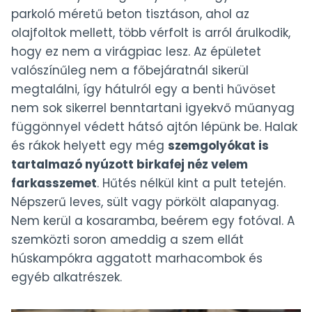
parkoló méretű beton tisztáson, ahol az
olajfoltok mellett, több vérfolt is arról árulkodik,
hogy ez nem a virágpiac lesz. Az épületet
valószínűleg nem a főbejáratnál sikerül
megtalálni, így hátulról egy a benti hűvöset
nem sok sikerrel benntartani igyekvő műanyag
függönnyel védett hátsó ajtón lépünk be. Halak
és rákok helyett egy még
szemgolyókat is
tartalmazó nyúzott birkafej néz velem
farkasszemet
. Hűtés nélkül kint a pult tetején.
Népszerű leves, sült vagy pörkölt alapanyag.
Nem kerül a kosaramba, beérem egy fotóval. A
szemközti soron ameddig a szem ellát
húskampókra aggatott marhacombok és
egyéb alkatrészek.