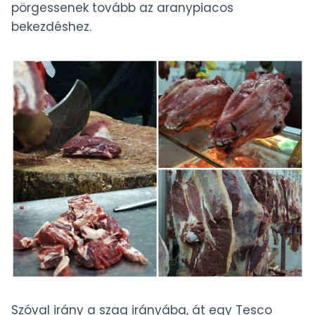
pörgessenek tovább az aranypiacos
bekezdéshez.
Szóval irány a szag irányába, át egy Tesco