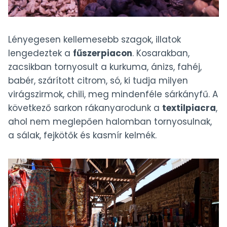
Lényegesen kellemesebb szagok, illatok
lengedeztek a
fűszerpiacon
. Kosarakban,
zacsikban tornyosult a kurkuma, ánizs, fahéj,
babér, szárított citrom, só, ki tudja milyen
virágszirmok, chili, meg mindenféle sárkányfű. A
következő sarkon rákanyarodunk a
textilpiacra
,
ahol nem meglepően halomban tornyosulnak,
a sálak, fejkötők és kasmír kelmék.