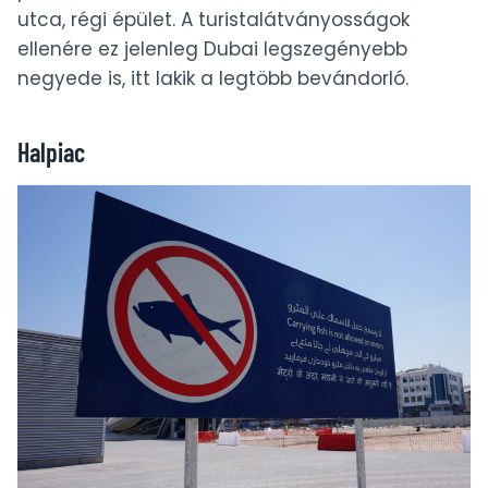
(1.nap)
utca, régi épület. A turistalátványosságok
ellenére ez jelenleg Dubai legszegényebb
negyede is, itt lakik a legtöbb bevándorló.
Halpiac