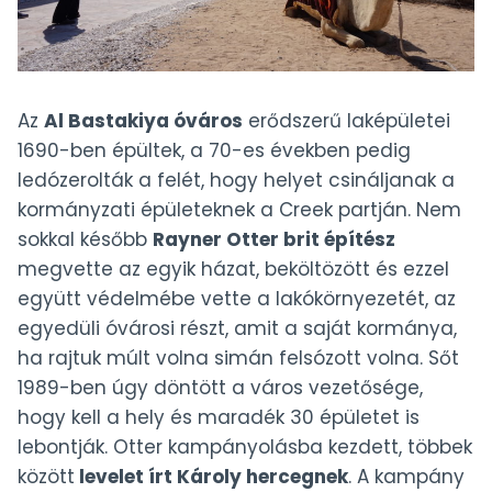
Az
Al Bastakiya óváros
erődszerű laképületei
1690-ben épültek, a 70-es években pedig
ledózerolták a felét, hogy helyet csináljanak a
kormányzati épületeknek a Creek partján. Nem
sokkal később
Rayner Otter brit építész
megvette az egyik házat, beköltözött és ezzel
együtt védelmébe vette a lakókörnyezetét, az
egyedüli óvárosi részt, amit a saját kormánya,
ha rajtuk múlt volna simán felsózott volna. Sőt
1989-ben úgy döntött a város vezetősége,
hogy kell a hely és maradék 30 épületet is
lebontják. Otter kampányolásba kezdett, többek
között
levelet írt Károly hercegnek
. A kampány