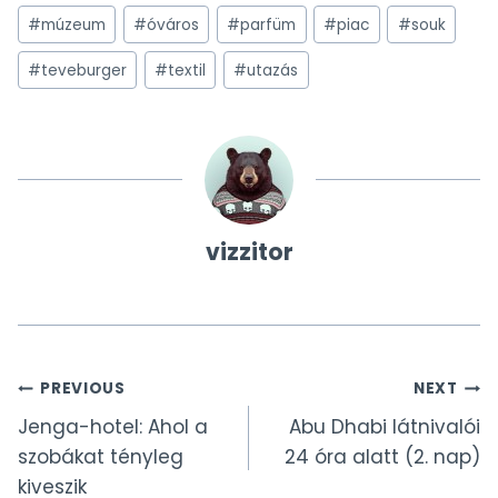
#
múzeum
#
óváros
#
parfüm
#
piac
#
souk
#
teveburger
#
textil
#
utazás
vizzitor
Bejegyzés
PREVIOUS
NEXT
Jenga-hotel: Ahol a
Abu Dhabi látnivalói
navigáció
szobákat tényleg
24 óra alatt (2. nap)
kiveszik