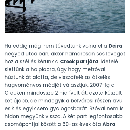
Ha eddig még nem tévedtünk volna el a
Deira
negyed utcáiban, akkor hamarosan sós levegőt
hoz a szél és kérünk a
Creek partjára
. Idefelé
siettünk a halpiacra, úgy hogy metróval
húztunk át alatta, de visszafelé az átkelés
hagyományos módját választjuk. 2007-ig a
Creeken mindössze 2 híd ívelt át, azóta készült
két újabb, de mindegyik a belvárosi részen kívül
esik és egyik sem gyalogosbarát. Szóval nem is
hídon megyünk vissza. A két part legfontosabb
csomópontjai között a 60-as évek óta
Abra