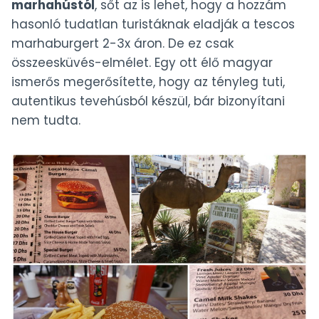
marhahústól
, sőt az is lehet, hogy a hozzám
hasonló tudatlan turistáknak eladják a tescos
marhaburgert 2-3x áron. De ez csak
összeesküvés-elmélet. Egy ott élő magyar
ismerős megerősítette, hogy az tényleg tuti,
autentikus tevehúsból készül, bár bizonyítani
nem tudta.