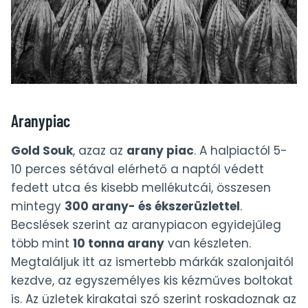
Aranypiac
Gold Souk
, azaz az
arany piac
. A halpiactól 5-
10 perces sétával elérhető a naptól védett
fedett utca és kisebb mellékutcái, összesen
mintegy
300 arany- és ékszerüzlettel
.
Becslések szerint az aranypiacon egyidejűleg
több mint
10 tonna arany
van készleten.
Megtaláljuk itt az ismertebb márkák szalonjaitól
kezdve, az egyszemélyes kis kézműves boltokat
is. Az üzletek kirakatai szó szerint roskadoznak az