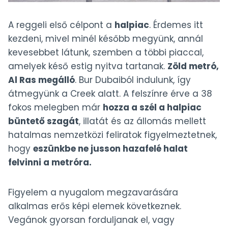
A reggeli első célpont a
halpiac
. Érdemes itt
kezdeni, mivel minél később megyünk, annál
kevesebbet látunk, szemben a többi piaccal,
amelyek késő estig nyitva tartanak.
Zöld metró,
Al Ras megálló
. Bur Dubaiból indulunk, így
átmegyünk a Creek alatt. A felszínre érve a 38
fokos melegben már
hozza a szél a halpiac
büntető szagát
, illatát és az állomás mellett
hatalmas nemzetközi feliratok figyelmeztetnek,
hogy
eszünkbe ne jusson hazafelé halat
felvinni a metróra.
Figyelem a nyugalom megzavarására
alkalmas erős képi elemek következnek.
Vegánok gyorsan forduljanak el, vagy