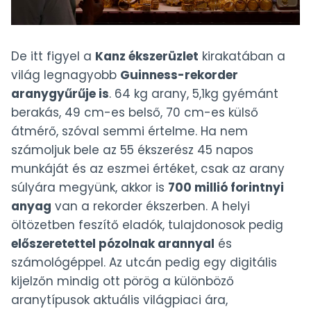
De itt figyel a
Kanz ékszerüzlet
kirakatában a
világ legnagyobb
Guinness-rekorder
aranygyűrűje is
. 64 kg arany, 5,1kg gyémánt
berakás, 49 cm-es belső, 70 cm-es külső
átmérő, szóval semmi értelme. Ha nem
számoljuk bele az 55 ékszerész 45 napos
munkáját és az eszmei értéket, csak az arany
súlyára megyünk, akkor is
700 millió forintnyi
anyag
van a rekorder ékszerben. A helyi
öltözetben feszítő eladók, tulajdonosok pedig
előszeretettel pózolnak arannyal
és
számológéppel. Az utcán pedig egy digitális
kijelzőn mindig ott pörög a különböző
aranytípusok aktuális világpiaci ára,