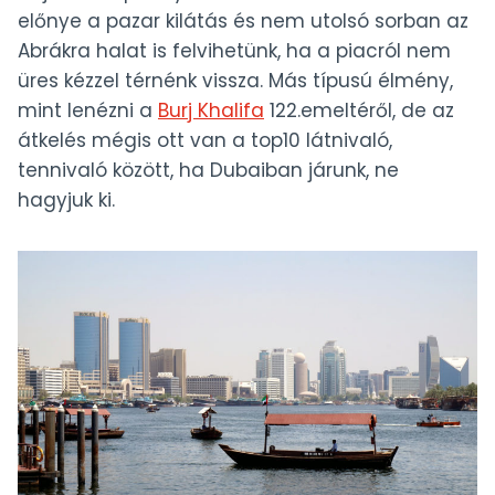
előnye a pazar kilátás és nem utolsó sorban az
Abrákra halat is felvihetünk, ha a piacról nem
üres kézzel térnénk vissza. Más típusú élmény,
mint lenézni a
Burj Khalifa
122.emeltéről, de az
átkelés mégis ott van a top10 látnivaló,
tennivaló között, ha Dubaiban járunk, ne
hagyjuk ki.