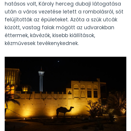
hatásos volt, Károly herceg dubaji látogatása
után a város vezetése letett a rombolásról, sőt
felújították az épületeket. Azóta a szűk utcák
között, vastag falak mögött az udvarokban
éttermek, kávézók, kisebb kiállítások,
kézművesek tevékenykednek.