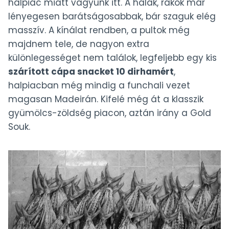
halpiac miatt vagyunk itt. A halak, rákok már
lényegesen barátságosabbak, bár szaguk elég
masszív. A kínálat rendben, a pultok még
majdnem tele, de nagyon extra
különlegességet nem találok, legfeljebb egy kis
szárított cápa snacket 10 dirhamért
,
halpiacban még mindig a funchali vezet
magasan Madeirán. Kifelé még át a klasszik
gyümölcs-zöldség piacon, aztán irány a Gold
Souk.