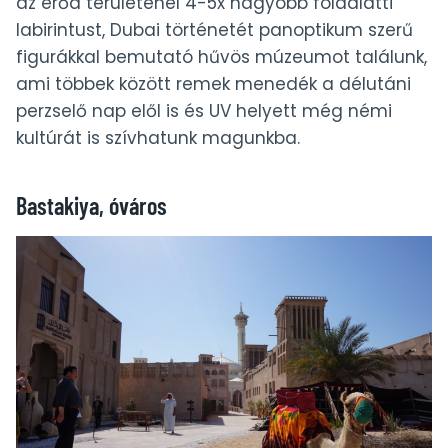
az erőd területénél 4-5x nagyobb földalatti
labirintust, Dubai történetét panoptikum szerű
figurákkal bemutató hűvös múzeumot találunk,
ami többek között remek menedék a délutáni
perzselő nap elől is és UV helyett még némi
kultúrát is szívhatunk magunkba.
Bastakiya, óváros