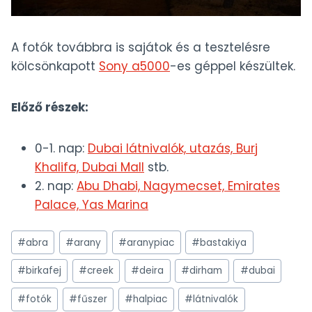
A fotók továbbra is sajátok és a tesztelésre
kölcsönkapott
Sony a5000
-es géppel készültek.
Előző részek:
0-1. nap:
Dubai látnivalók, utazás, Burj
Khalifa, Dubai Mall
stb.
2. nap:
Abu Dhabi, Nagymecset, Emirates
Palace, Yas Marina
Post
#
abra
#
arany
#
aranypiac
#
bastakiya
Tags:
#
birkafej
#
creek
#
deira
#
dirham
#
dubai
#
fotók
#
fűszer
#
halpiac
#
látnivalók