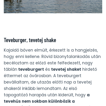
Teveburger, tevetej shake
Kajaidő bőven elmúlt, érkezett is a hangjelzés,
hogy enni kellene. Rövid bizonytalankodás után
becéloztam az előző este felfedezett, nagy
táblán
teveburgert
és
tevetej shaket
hirdető
éttermet az óvárosban. A teveburgert
bevállaltam, de utazás előtti nap a tevetej
shakeről inkább lemondtam. Az első
tapogatózó harapás után kiderült, hogy
a
tevehús nem sokban különbözik a