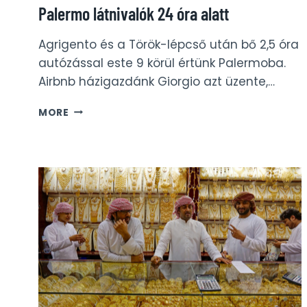
Palermo látnivalók 24 óra alatt
Agrigento és a Török-lépcső után bő 2,5 óra
autózással este 9 körül értünk Palermoba.
Airbnb házigazdánk Giorgio azt üzente,…
PALERMO
MORE
LÁTNIVALÓK
24
ÓRA
ALATT