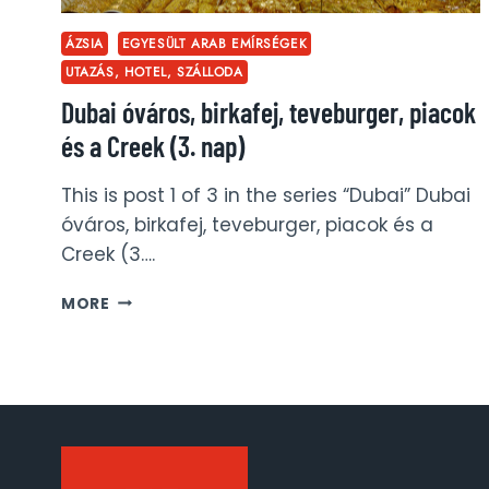
ÁZSIA
EGYESÜLT ARAB EMÍRSÉGEK
UTAZÁS, HOTEL, SZÁLLODA
Dubai óváros, birkafej, teveburger, piacok
és a Creek (3. nap)
This is post 1 of 3 in the series “Dubai” Dubai
óváros, birkafej, teveburger, piacok és a
Creek (3….
DUBAI
MORE
ÓVÁROS,
BIRKAFEJ,
TEVEBURGER,
PIACOK
ÉS
A
CREEK
(3.