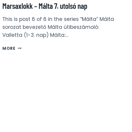
Marsaxlokk – Málta 7. utolsó nap
This is post 6 of 6 in the series “Málta” Málta
sorozat bevezető Málta útibeszámoló:
Valletta (1-3. nap) Málta:…
MARSAXLOKK
MORE
–
MÁLTA
7.
UTOLSÓ
NAP