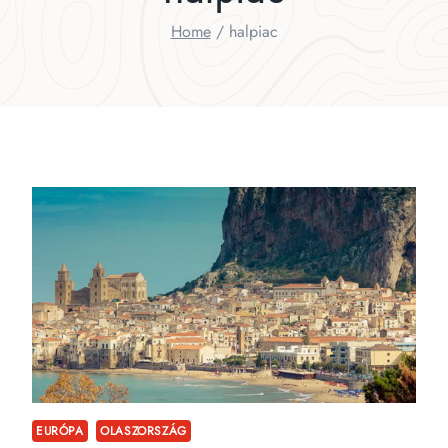
Home
/
halpiac
EURÓPA
OLASZORSZÁG