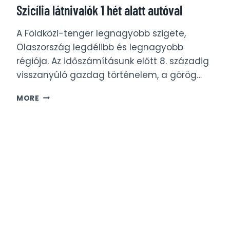
Szicília látnivalók 1 hét alatt autóval
A Földközi-tenger legnagyobb szigete,
Olaszország legdélibb és legnagyobb
régiója. Az időszámításunk előtt 8. századig
visszanyúló gazdag történelem, a görög…
SZICÍLIA
MORE
LÁTNIVALÓK
1
HÉT
ALATT
AUTÓVAL