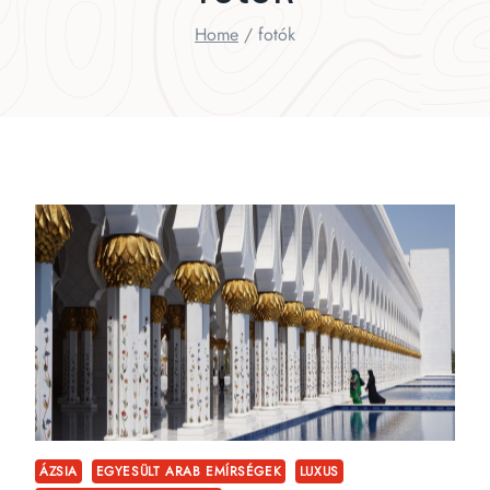
Home
/
fotók
ÁZSIA
EGYESÜLT ARAB EMÍRSÉGEK
LUXUS