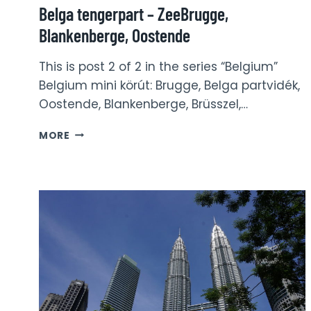
Belga tengerpart – ZeeBrugge,
Blankenberge, Oostende
This is post 2 of 2 in the series “Belgium”
Belgium mini körút: Brugge, Belga partvidék,
Oostende, Blankenberge, Brüsszel,…
BELGA
MORE
TENGERPART
–
ZEEBRUGGE,
BLANKENBERGE,
OOSTENDE