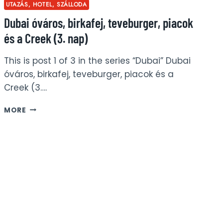
UTAZÁS, HOTEL, SZÁLLODA
Dubai óváros, birkafej, teveburger, piacok
és a Creek (3. nap)
This is post 1 of 3 in the series “Dubai” Dubai
óváros, birkafej, teveburger, piacok és a
Creek (3….
DUBAI
MORE
ÓVÁROS,
BIRKAFEJ,
TEVEBURGER,
PIACOK
ÉS
A
CREEK
(3.
NAP)