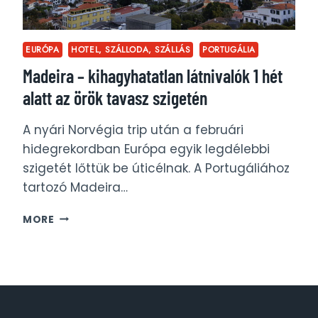
EURÓPA
HOTEL, SZÁLLODA, SZÁLLÁS
PORTUGÁLIA
Madeira – kihagyhatatlan látnivalók 1 hét
alatt az örök tavasz szigetén
A nyári Norvégia trip után a februári
hidegrekordban Európa egyik legdélebbi
szigetét lőttük be úticélnak. A Portugáliához
tartozó Madeira…
MADEIRA
MORE
–
KIHAGYHATATLAN
LÁTNIVALÓK
1
HÉT
ALATT