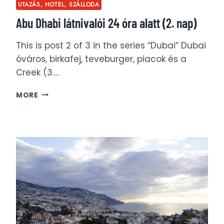
UTAZÁS, HOTEL, SZÁLLODA
Abu Dhabi látnivalói 24 óra alatt (2. nap)
This is post 2 of 3 in the series “Dubai” Dubai
óváros, birkafej, teveburger, piacok és a
Creek (3….
ABU
MORE
DHABI
LÁTNIVALÓI
24
ÓRA
ALATT
(2.
NAP)