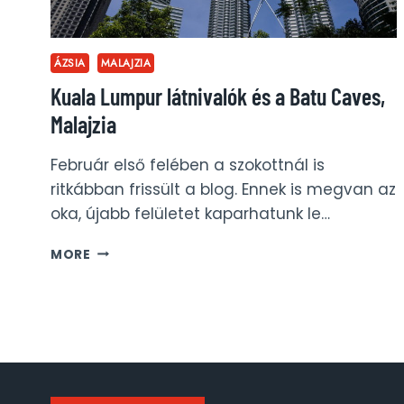
ÁZSIA
MALAJZIA
Kuala Lumpur látnivalók és a Batu Caves,
Malajzia
Február első felében a szokottnál is
ritkábban frissült a blog. Ennek is megvan az
oka, újabb felületet kaparhatunk le…
KUALA
MORE
LUMPUR
LÁTNIVALÓK
ÉS
A
BATU
CAVES,
MALAJZIA