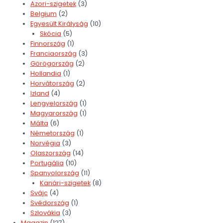
Azori-szigetek
(3)
Belgium
(2)
Egyesült Királyság
(10)
Skócia
(5)
Finnország
(1)
Franciaország
(3)
Görögország
(2)
Hollandia
(1)
Horvátország
(2)
Izland
(4)
Lengyelország
(1)
Magyarország
(1)
Málta
(6)
Németország
(1)
Norvégia
(3)
Olaszország
(14)
Portugália
(10)
Spanyolország
(11)
Kanári-szigetek
(8)
Svájc
(4)
Svédország
(1)
Szlovákia
(3)
Magazin
(127)