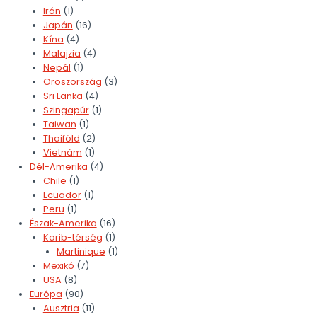
Irán
(1)
Japán
(16)
Kína
(4)
Malajzia
(4)
Nepál
(1)
Oroszország
(3)
Sri Lanka
(4)
Szingapúr
(1)
Taiwan
(1)
Thaiföld
(2)
Vietnám
(1)
Dél-Amerika
(4)
Chile
(1)
Ecuador
(1)
Peru
(1)
Észak-Amerika
(16)
Karib-térség
(1)
Martinique
(1)
Mexikó
(7)
USA
(8)
Európa
(90)
Ausztria
(11)