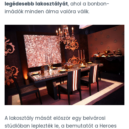
legédesebb lakosztályát
, ahol a bonbon-
imádók minden álma valóra válik.
A lakosztály mását először egy belvárosi
stúdióban leplezték le, a bemutatót a Heroes