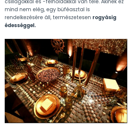
csillagokkal és -félholdakkal van tele. Akinek ez
mind nem elég, egy büféasztal is
rendelkezésére áll, természetesen
rogyásig
édességgel.