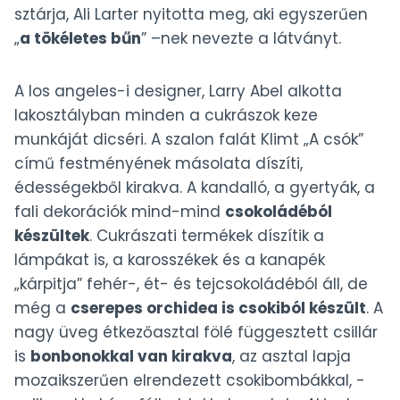
sztárja, Ali Larter nyitotta meg, aki egyszerűen
„
a tökéletes bűn
” –nek nevezte a látványt.
A los angeles-i designer, Larry Abel alkotta
lakosztályban minden a cukrászok keze
munkáját dicséri. A szalon falát Klimt „A csók”
című festményének másolata díszíti,
édességekből kirakva. A kandalló, a gyertyák, a
fali dekorációk mind-mind
csokoládéból
készültek
. Cukrászati termékek díszítik a
lámpákat is, a karosszékek és a kanapék
„kárpitja” fehér-, ét- és tejcsokoládéból áll, de
még a
cserepes orchidea is csokiból készült
. A
nagy üveg étkezőasztal fölé függesztett csillár
is
bonbonokkal van kirakva
, az asztal lapja
mozaikszerűen elrendezett csokibombákkal, -