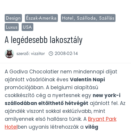
Design
Észak-Amerika
Hotel, Szálloda, Szállás
Luxus
USA
A legédesebb lakosztály
szerző:
vizzitor
2008-02-14
A Godiva Chocolatier nem mindennapi díjat
ajánlott vásárlóinak éves
Valentin Napi
promóciójában. A belgiumi alapítású
csokikészítő cég a nyertesnek egy
new york-i
szállodában eltölthető hétvégét
ajánlott fel. Az
ajándék viszont sokkal exklúzívabb, mint
amilyennek első hallásra tűnik. A
Bryant Park
Hotel
ben ugyanis létrehozzák a
világ