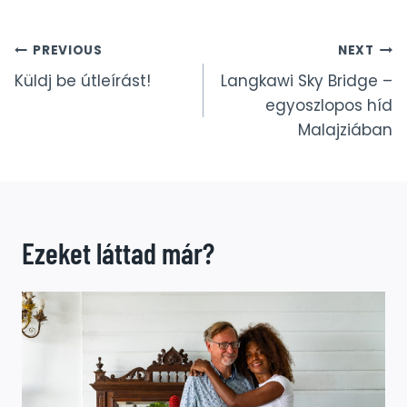
Bejegyzés
PREVIOUS
NEXT
Küldj be útleírást!
Langkawi Sky Bridge –
navigáció
egyoszlopos híd
Malajziában
Ezeket láttad már?