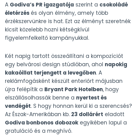
A
Godiva’s PR igazgatója
szerint a
csokoládé
életérzés
és olyan élmény, amely több
érzékszervünkre is hat. Ezt az élményt szeretnék
kicsit közelebb hozni kétségkívül
figyelemfelkeltő kampányukkal.
Két napig tartott összeállítani a kompozíciót
egy belvárosi design stúdióban, ahol
napokig
kakaóillat terjengett a levegőben
. A
reklámfogásként készült enteriőrt májusban
újra felépítik a
Bryant Park Hotelben
, hogy
elszállásolhassák benne a
nyertest és
vendégét
. S hogy honnan kerül ki a szerencsés?
Az Észak-Amerikában kb.
23 dollárért
eladott
Godiva bonbonos dobozok
egyikében lapul a
gratuláció és a meghívó.