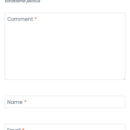
karakterrel jelöltük
Comment
*
Name
*