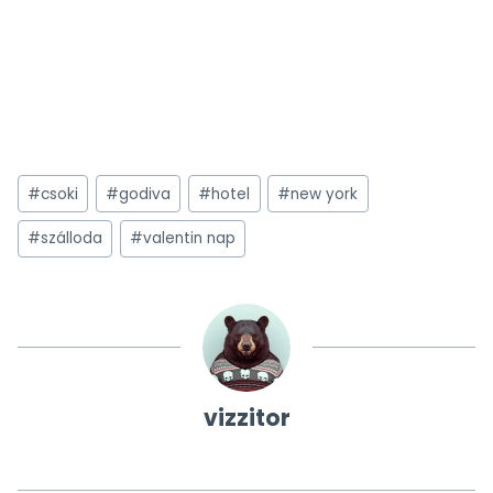
Post
#
csoki
#
godiva
#
hotel
#
new york
Tags:
#
szálloda
#
valentin nap
vizzitor