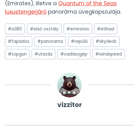
(Emirates), illetve a
Quantum of the Seas
luxustengerjáró
panoráma üvegkapszulája.
Post
#
a380
#
első osztály
#
emirates
#
etihad
Tags:
#
fapados
#
panorama
#
repülő
#
skydeck
#
topgun
#
utazás
#
vadászgép
#
windspeed
vizzitor