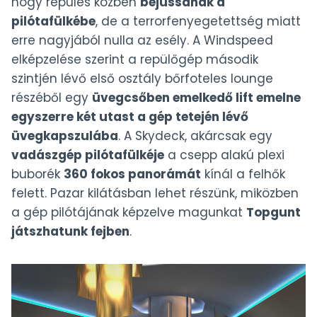
hogy repülés közben
bejussanak a
pilótafülkébe
, de a terrorfenyegetettség miatt
erre nagyjából nulla az esély. A Windspeed
elképzelése szerint a repülőgép második
szintjén lévő első osztály bőrfoteles lounge
részéből egy
üvegcsőben emelkedő lift emelne
egyszerre két utast a gép tetején lévő
üvegkapszulába
. A Skydeck, akárcsak egy
vadászgép pilótafülkéje
a csepp alakú plexi
buborék
360 fokos panorámát
kínál a felhők
felett. Pazar kilátásban lehet részünk, miközben
a gép pilótájának képzelve magunkat
Topgunt
játszhatunk fejben
.