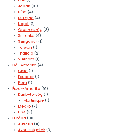
Irán
(1)
Japán
(16)
Kína
(4)
Malajzia
(4)
Nepál
(1)
Oroszország
(3)
Sri Lanka
(4)
Szingapúr
(1)
Taiwan
(1)
Thaiföld
(2)
Vietnám
(1)
Dél-Amerika
(4)
Chile
(1)
Ecuador
(1)
Peru
(1)
Észak-Amerika
(16)
Karib-térség
(1)
Martinique
(1)
Mexikó
(7)
USA
(8)
Európa
(90)
Ausztria
(11)
Azori-szigetek
(3)