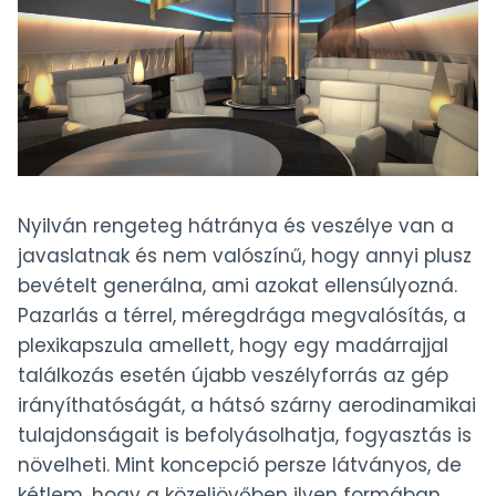
Nyilván rengeteg hátránya és veszélye van a
javaslatnak és nem valószínű, hogy annyi plusz
bevételt generálna, ami azokat ellensúlyozná.
Pazarlás a térrel, méregdrága megvalósítás, a
plexikapszula amellett, hogy egy madárrajjal
találkozás esetén újabb veszélyforrás az gép
irányíthatóságát, a hátsó szárny aerodinamikai
tulajdonságait is befolyásolhatja, fogyasztás is
növelheti. Mint koncepció persze látványos, de
kétlem, hogy a közeljövőben ilyen formában