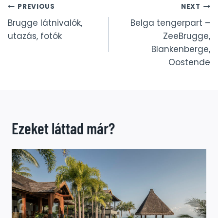
Bejegyzés
PREVIOUS
NEXT
Brugge látnivalók,
Belga tengerpart –
navigáció
utazás, fotók
ZeeBrugge,
Blankenberge,
Oostende
Ezeket láttad már?