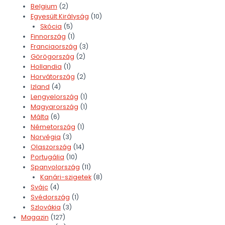
Belgium
(2)
Egyesült Királyság
(10)
Skócia
(5)
Finnország
(1)
Franciaország
(3)
Görögország
(2)
Hollandia
(1)
Horvátország
(2)
Izland
(4)
Lengyelország
(1)
Magyarország
(1)
Málta
(6)
Németország
(1)
Norvégia
(3)
Olaszország
(14)
Portugália
(10)
Spanyolország
(11)
Kanári-szigetek
(8)
Svájc
(4)
Svédország
(1)
Szlovákia
(3)
Magazin
(127)