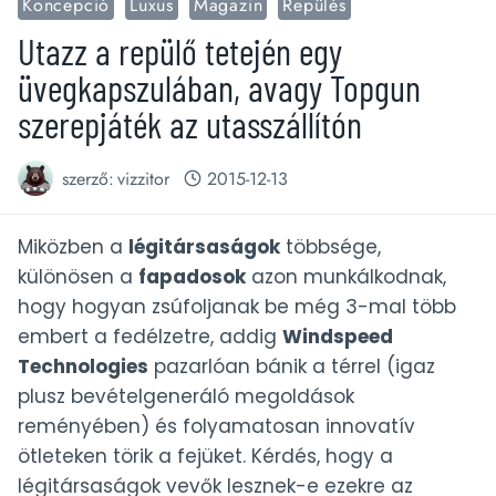
Koncepció
Luxus
Magazin
Repülés
Utazz a repülő tetején egy
üvegkapszulában, avagy Topgun
szerepjáték az utasszállítón
szerző:
vizzitor
2015-12-13
Miközben a
légitársaságok
többsége,
különösen a
fapadosok
azon munkálkodnak,
hogy hogyan zsúfoljanak be még 3-mal több
embert a fedélzetre, addig
Windspeed
Technologies
pazarlóan bánik a térrel (igaz
plusz bevételgeneráló megoldások
reményében) és folyamatosan innovatív
ötleteken törik a fejüket. Kérdés, hogy a
légitársaságok vevők lesznek-e ezekre az