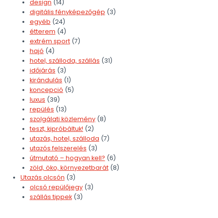
design
(14)
digitális fényképezőgép
(3)
egyéb
(24)
étterem
(4)
extrém sport
(7)
hajó
(4)
hotel, szálloda, szállás
(31)
időjárás
(3)
kirándulás
(1)
koncepció
(5)
luxus
(39)
repülés
(13)
szolgálati közlemény
(8)
teszt, kipróbáltuk!
(2)
utazás, hotel, szálloda
(7)
utazós felszerelés
(3)
útmutató – hogyan kell?
(6)
zöld, öko, környezetbarát
(8)
Utazás olcsón
(3)
olcsó repülőjegy
(3)
szállás tippek
(3)