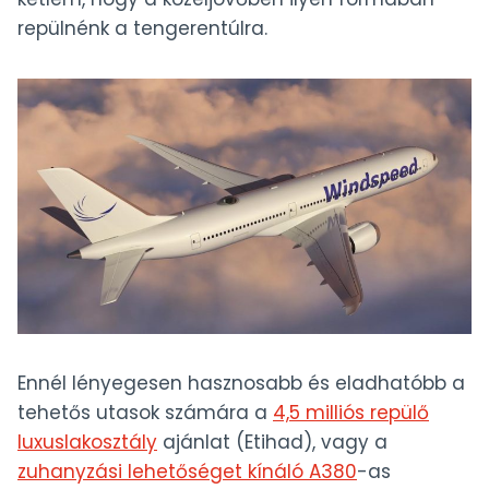
repülnénk a tengerentúlra.
Ennél lényegesen hasznosabb és eladhatóbb a
tehetős utasok számára a
4,5 milliós repülő
luxuslakosztály
ajánlat (Etihad), vagy a
zuhanyzási lehetőséget kínáló A380
-as