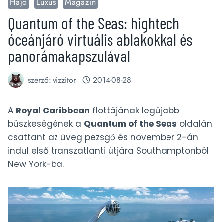
Hajó
Luxus
Magazin
Quantum of the Seas: hightech
óceánjáró virtuális ablakokkal és
panorámakapszulával
szerző:
vizzitor
2014-08-28
A
Royal Caribbean
flottájának legújabb
büszkeségének a
Quantum of the Seas
oldalán
csattant az üveg pezsgő és november 2-án
indul első transzatlanti útjára Southamptonból
New York-ba.