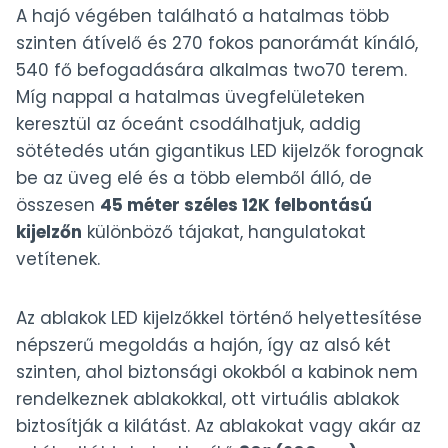
A hajó végében található a hatalmas több
szinten átívelő és 270 fokos panorámát kínáló,
540 fő befogadására alkalmas two70 terem.
Míg nappal a hatalmas üvegfelületeken
keresztül az óceánt csodálhatjuk, addig
sötétedés után gigantikus LED kijelzők forognak
be az üveg elé és a több elemből álló, de
összesen
45 méter széles 12K felbontású
kijelzőn
különböző tájakat, hangulatokat
vetítenek.
Az ablakok LED kijelzőkkel történő helyettesítése
népszerű megoldás a hajón, így az alsó két
szinten, ahol biztonsági okokból a kabinok nem
rendelkeznek ablakokkal, ott virtuális ablakok
biztosítják a kilátást. Az ablakokat vagy akár az