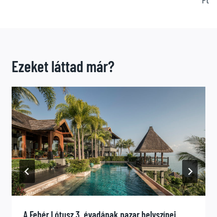
Ft
Ezeket láttad már?
A Fehér Lótusz 3. évadának pazar helyszínei