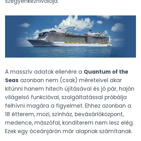
szégyenkeznivalója.
A masszív adatok ellenére a
Quantum of the
Seas
azonban nem (csak) méreteivel akar
kitűnni hanem hitech újításával és jó pár, hajón
világelső funkcióval, szolgáltatással próbálja
felhívni magára a figyelmet. Ehhez azonban a
18 étterem, mozi, színház, bevásárlóközpont,
medence, mászófal, konditerem nem lesz elég.
Ezek egy óceánjárón már alapnak számítanak.