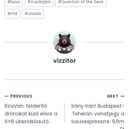
#
luxus
#
óceánjáró
#
Quantum of the Seas
#
rfid
#
utazás
vizzitor
Bejegyzés
PREVIOUS
NEXT
KiraVan: felderítő
Irány Irán! Budapest-
navigáció
drónokat küld előre a
Teherán vonatjegy a
6×6 überlakóautó
luxusexpresszre: 9,6m