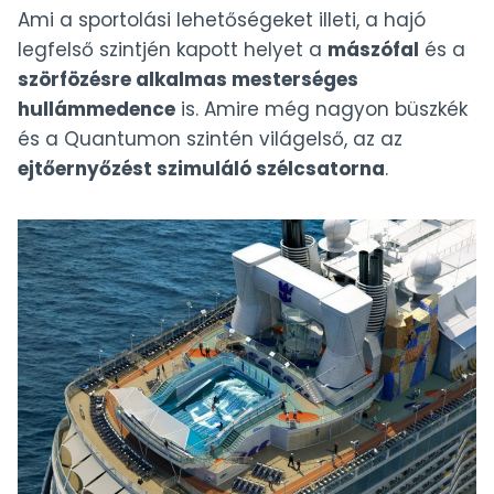
Ami a sportolási lehetőségeket illeti, a hajó
legfelső szintjén kapott helyet a
mászófal
és a
szörfözésre alkalmas mesterséges
hullámmedence
is. Amire még nagyon büszkék
és a Quantumon szintén világelső, az az
ejtőernyőzést szimuláló szélcsatorna
.