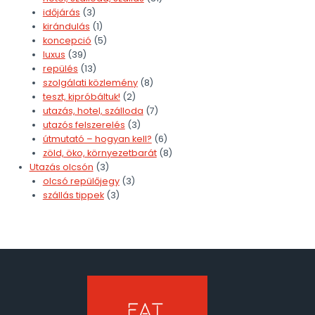
időjárás
(3)
kirándulás
(1)
koncepció
(5)
luxus
(39)
repülés
(13)
szolgálati közlemény
(8)
teszt, kipróbáltuk!
(2)
utazás, hotel, szálloda
(7)
utazós felszerelés
(3)
útmutató – hogyan kell?
(6)
zöld, öko, környezetbarát
(8)
Utazás olcsón
(3)
olcsó repülőjegy
(3)
szállás tippek
(3)