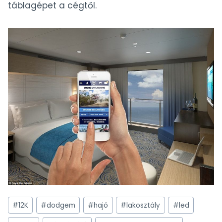
táblagépet a cégtől.
Post
#
12K
#
dodgem
#
hajó
#
lakosztály
#
led
Tags: