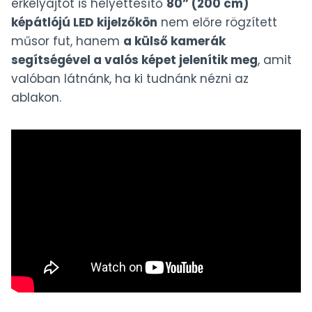
erkélyajtót is helyettesítő
80” (200 cm)
képátlójú LED kijelzőkön
nem előre rögzített
műsor fut, hanem
a külső kamerák
segítségével a valós képet jelenítik meg
, amit
valóban látnánk, ha ki tudnánk nézni az
ablakon.