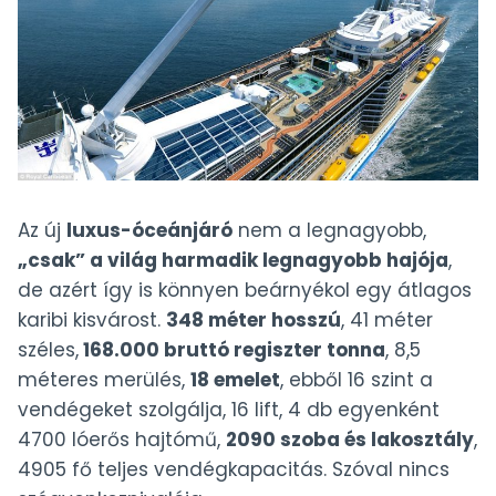
Az új
luxus-óceánjáró
nem a legnagyobb,
„csak” a világ harmadik legnagyobb hajója
,
de azért így is könnyen beárnyékol egy átlagos
karibi kisvárost.
348 méter hosszú
, 41 méter
széles,
168.000 bruttó regiszter tonna
, 8,5
méteres merülés,
18 emelet
, ebből 16 szint a
vendégeket szolgálja, 16 lift, 4 db egyenként
4700 lóerős hajtómű,
2090 szoba és lakosztály
,
4905 fő teljes vendégkapacitás. Szóval nincs