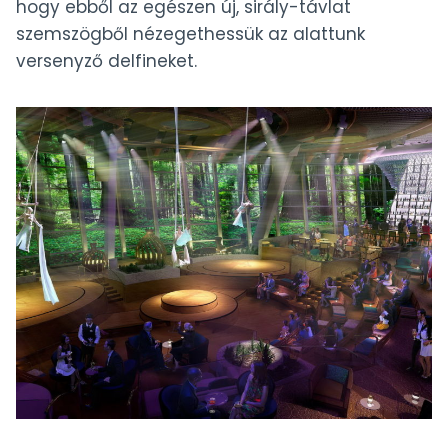
hogy ebből az egészen új, sirály-távlat
szemszögből nézegethessük az alattunk
versenyző delfineket.