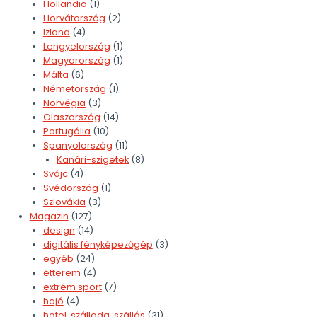
Hollandia
(1)
Horvátország
(2)
Izland
(4)
Lengyelország
(1)
Magyarország
(1)
Málta
(6)
Németország
(1)
Norvégia
(3)
Olaszország
(14)
Portugália
(10)
Spanyolország
(11)
Kanári-szigetek
(8)
Svájc
(4)
Svédország
(1)
Szlovákia
(3)
Magazin
(127)
design
(14)
digitális fényképezőgép
(3)
egyéb
(24)
étterem
(4)
extrém sport
(7)
hajó
(4)
hotel, szálloda, szállás
(31)