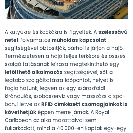
A kütyükre és kockákra is figyeltek. A
szélessávú
netet
folyamatos
műholdas kapcsolat
segítségével biztosítják, bárhol is járjon a hajó.
Természetesen a hajó teljes térképre és összes
szolgáltatásának leírása megtekinthető egy
letölthető alkalmazás
segítségével, sőt a
legtöbb szolgáltatásra időpontot, helyet is
foglalhatunk, legyen az egy szárazföldi
kirándulás, szobaszerviz vagy masszázs a spa-
ban, illetve az
RFID címkézett csomagjainkat is
követhetjük
éppen merre járnak. A Royal
Caribbean az alkalmazottaival sem
fukarkodott, mind a 40.000-en kaptak egy-egy