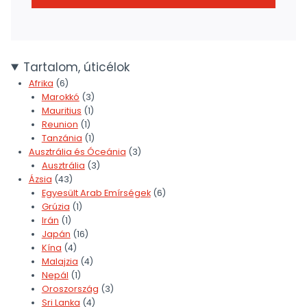
Tartalom, úticélok
Afrika
(6)
Marokkó
(3)
Mauritius
(1)
Reunion
(1)
Tanzánia
(1)
Ausztrália és Óceánia
(3)
Ausztrália
(3)
Ázsia
(43)
Egyesült Arab Emírségek
(6)
Grúzia
(1)
Irán
(1)
Japán
(16)
Kína
(4)
Malajzia
(4)
Nepál
(1)
Oroszország
(3)
Sri Lanka
(4)