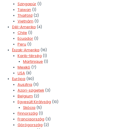
Szingapúr
(1)
Taiwan
(1)
Thaiföld
(2)
Vietnám
(1)
Dél-Amerika
(4)
Chile
(1)
Ecuador
(1)
Peru
(1)
Észak-Amerika
(16)
Karib-térség
(1)
Martinique
(1)
Mexikó
(7)
USA
(8)
Európa
(90)
Ausztria
(11)
Azori-szigetek
(3)
Belgium
(2)
Egyesült Királyság
(10)
Skócia
(5)
Finnország
(1)
Franciaország
(3)
Görögország
(2)