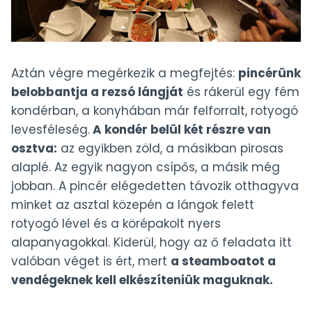
Aztán végre megérkezik a megfejtés:
pincérünk
belobbantja a rezsó lángját
és rákerül egy fém
kondérban, a konyhában már felforralt, rotyogó
levesféleség.
A kondér belül két részre van
osztva:
az egyikben zöld, a másikban pirosas
alaplé. Az egyik nagyon csípős, a másik még
jobban. A pincér elégedetten távozik otthagyva
minket az asztal közepén a lángok felett
rotyogó lével és a körépakolt nyers
alapanyagokkal. Kiderül, hogy az ő feladata itt
valóban véget is ért, mert
a steamboatot a
vendégeknek kell elkészíteniük maguknak.