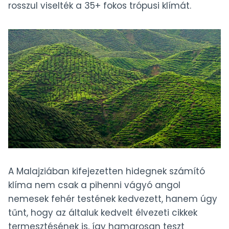
rosszul viselték a 35+ fokos trópusi klímát.
A Malajziában kifejezetten hidegnek számító
klíma nem csak a pihenni vágyó angol
nemesek fehér testének kedvezett, hanem úgy
tűnt, hogy az általuk kedvelt élvezeti cikkek
termesztésének is, így hamarosan teszt