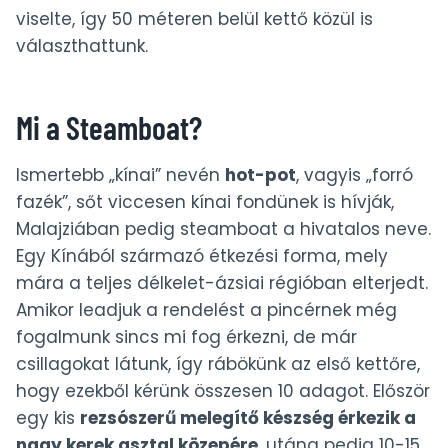
viselte, így 50 méteren belül kettő közül is
választhattunk.
Mi a Steamboat?
Ismertebb „kínai” nevén
hot-pot
, vagyis „forró
fazék”, sőt viccesen kínai fondünek is hívják,
Malajziában pedig steamboat a hivatalos neve.
Egy Kínából származó étkezési forma, mely
mára a teljes délkelet-ázsiai régióban elterjedt.
Amikor leadjuk a rendelést a pincérnek még
fogalmunk sincs mi fog érkezni, de már
csillagokat látunk, így rábökünk az első kettőre,
hogy ezekből kérünk összesen 10 adagot. Először
egy kis
rezsószerű melegítő készség érkezik a
nagy kerek asztal közepére
, utána pedig 10-15