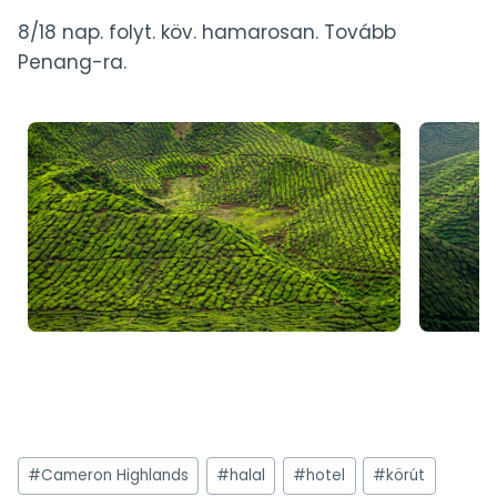
8/18 nap. folyt. köv. hamarosan. Tovább
Penang-ra.
Post
#
Cameron Highlands
#
halal
#
hotel
#
körút
Tags: