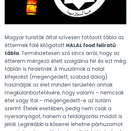
Magyar turisták által szívesen fotózott tábla az
éttermek fölé kilógatott
HALAL food feliratú
tábla
. Természetesen szó sincs arról, hogy az
étterem mérgező ételt szolgálna fel és ezt még
táblán is hirdetnék. A muszlimok a halal
kifejezést (megengedett, szabad dolog)
használják az élet minden területén annak
megkülönböztetésére, hogy valami – nemcsak
étel vagy ital – megengedett-e az iszlám
szerint. Ételek esetében, pedig nem csak a
nyersanyagot, hanem a feldolgozási módot is
jelöli. Leginkább a kóserrel lehetne párhuzamot