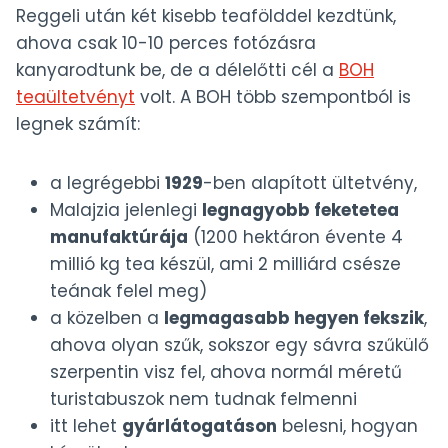
Reggeli után két kisebb teafölddel kezdtünk,
ahova csak 10-10 perces fotózásra
kanyarodtunk be, de a délelőtti cél a
BOH
teaültetvényt
volt. A BOH több szempontból is
legnek számít:
a legrégebbi
1929
-ben alapított ültetvény,
Malajzia jelenlegi
legnagyobb feketetea
manufaktúrája
(1200 hektáron évente 4
millió kg tea készül, ami 2 milliárd csésze
teának felel meg)
a közelben a
legmagasabb hegyen fekszik
,
ahova olyan szűk, sokszor egy sávra szűkülő
szerpentin visz fel, ahova normál méretű
turistabuszok nem tudnak felmenni
itt lehet
gyárlátogatáson
belesni, hogyan