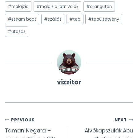
#
malajzia
#
malajzia látnivalók
#
orangután
#
steam boat
#
szállás
#
tea
#
teaültetvény
#
utazás
vizzitor
Bejegyzés
PREVIOUS
NEXT
Taman Negara –
Alvókapszulák Abu
navigáció