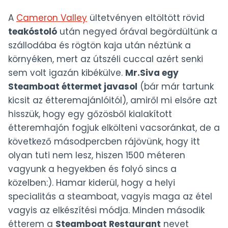
A
Cameron Valley
ültetvényen eltöltött rövid
teakóstoló
után negyed órával begördültünk a
szállodába és rögtön kaja után néztünk a
környéken, mert az útszéli cuccal azért senki
sem volt igazán kibékülve.
Mr.Siva egy
Steamboat éttermet javasol
(bár már tartunk
kicsit az étteremajánlóitól), amiről mi elsőre azt
hisszük, hogy egy gőzösből kialakított
étteremhajón fogjuk elkölteni vacsoránkat, de a
következő másodpercben rájövünk, hogy itt
olyan tuti nem lesz, hiszen 1500 méteren
vagyunk a hegyekben és folyó sincs a
közelben:). Hamar kiderül, hogy a helyi
specialitás a steamboat, vagyis maga az étel
vagyis az elkészítési módja. Minden második
étterem a
Steamboat Restaurant
nevet