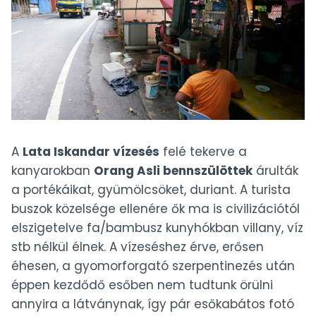
A
Lata Iskandar vízesés
felé tekerve a
kanyarokban
Orang Asli bennszülöttek
árulták
a portékáikat, gyümölcsöket, duriant. A turista
buszok közelsége ellenére ők ma is civilizációtól
elszigetelve fa/bambusz kunyhókban villany, víz
stb nélkül élnek. A vízeséshez érve, erősen
éhesen, a gyomorforgató szerpentinezés után
éppen kezdődő esőben nem tudtunk örülni
annyira a látványnak, így pár esőkabátos fotó