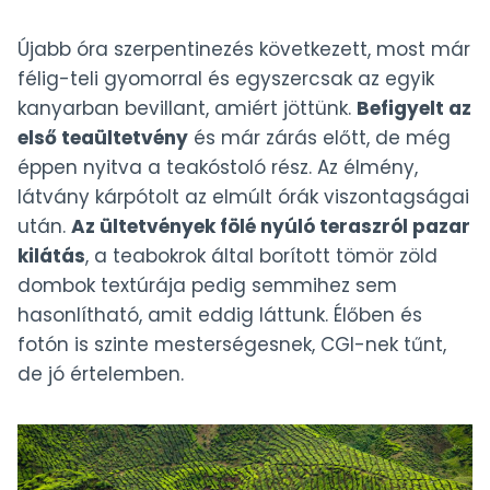
Újabb óra szerpentinezés következett, most már
félig-teli gyomorral és egyszercsak az egyik
kanyarban bevillant, amiért jöttünk.
Befigyelt az
első teaültetvény
és már zárás előtt, de még
éppen nyitva a teakóstoló rész. Az élmény,
látvány kárpótolt az elmúlt órák viszontagságai
után.
Az ültetvények fölé nyúló teraszról pazar
kilátás
, a teabokrok által borított tömör zöld
dombok textúrája pedig semmihez sem
hasonlítható, amit eddig láttunk. Élőben és
fotón is szinte mesterségesnek, CGI-nek tűnt,
de jó értelemben.