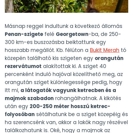
Másnap reggel indultunk a következő állomás
Penan-szigete
felé
Georgetown
-ba, de 250-
300 km-es buszozásba beiktattunk egy
hosszabb megállót. Kb. félúton a
Bukit Merah
tó
közepén található kis szigeten egy
orangután
rezervátumot
alakítottak ki. A sziget 40
percenként induló hajóval közelíthető meg, az
orangután sziget különlegessége pedig, hogy
itt mi,
a látogatók vagyunk ketrecben és a
majmok szabadon
rohangálhatnak. A kikötés
után egy
200-250 méter hosszú ketrec-
folyosóban
sétálhatunk be a sziget közepéig és
ha szerencsénk van, akkor a lakók nagy részével
találkozhatunk is. Oké, hogy a majmok az