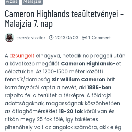
Ázsia
Malajzia
Cameron Highlands teaültetvényei –
Malajzia 7. nap
szerző:
vizzitor
2013-05-03
1 Comment
A
dzsungelt
elhagyva, hetedik nap reggeli után
a következő megállót
Cameron Highlands
-et
céloztuk be. Az 1200-1500 méter közötti
fennsík/dombság
Sir William Cameron
brit
kormányzóról kapta a nevét, aki
1885-ben
rajzolta fel a terültet a térképre. A földrajzi
adottságoknak, magasságnak köszönhetően
az átlaghőmérséklet
18-20 fok
körül van és
ritkán megy 25 fok fölé, így tökéletes
pihenőhely volt az angolok számára, akik elég