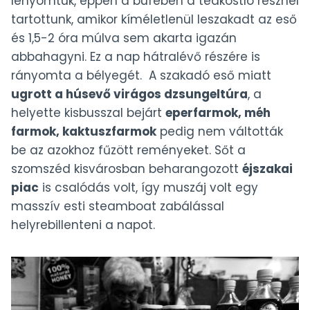
lenyomtuk, éppen a büfében a teakostló résznél
tartottunk, amikor kíméletlenül leszakadt az eső
és 1,5-2 óra múlva sem akarta igazán
abbahagyni. Ez a nap hátralévő részére is
rányomta a bélyegét. A szakadó eső miatt
ugrott a húsevő virágos dzsungeltúra
, a
helyette kisbusszal bejárt
eperfarmok, méh
farmok, kaktuszfarmok
pedig nem váltották
be az azokhoz fűzött reményeket. Sőt a
szomszéd kisvárosban beharangozott
éjszakai
piac
is csalódás volt, így muszáj volt egy
masszív esti steamboat zabálással
helyrebillenteni a napot.