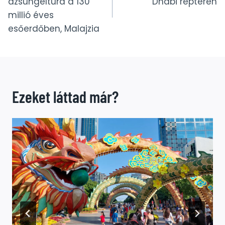
dzsungeltúra a 130
Dhabi repterén
millió éves
esőerdőben, Malajzia
Ezeket láttad már?