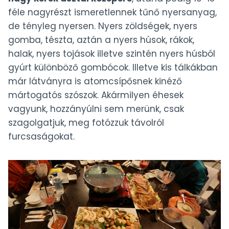
féle nagyrészt ismeretlennek tűnő nyersanyag,
de tényleg nyersen. Nyers zöldségek, nyers
gomba, tészta, aztán a nyers húsok, rákok,
halak, nyers tojások illetve szintén nyers húsból
gyúrt különböző gombócok. Illetve kis tálkákban
már látványra is atomcsípősnek kinéző
mártogatós szószok. Akármilyen éhesek
vagyunk, hozzányúlni sem merünk, csak
szagolgatjuk, meg fotózzuk távolról
furcsaságokat.