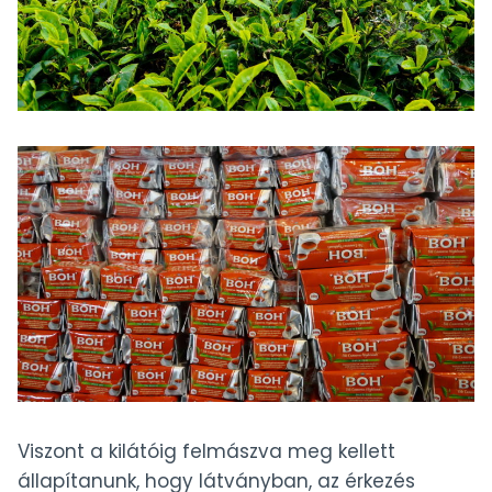
Viszont a kilátóig felmászva meg kellett
állapítanunk, hogy látványban, az érkezés