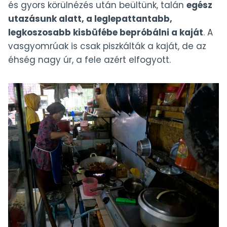
és gyors körülnézés után beültünk, talán
egész
utazásunk alatt, a leglepattantabb,
legkoszosabb kisbüfébe bepróbálni a kaját
. A
vasgyomrúak is csak piszkálták a kaját, de az
éhség nagy úr, a fele azért elfogyott.