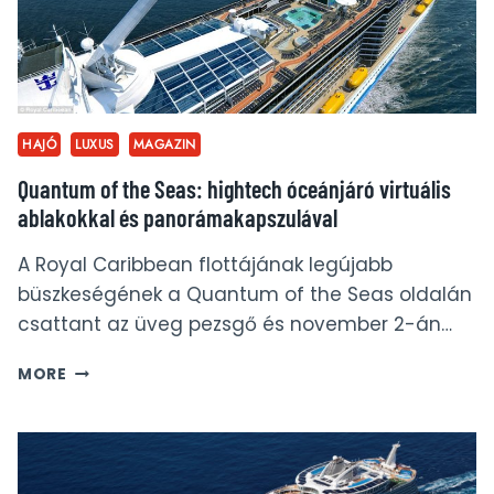
HAJÓ
LUXUS
MAGAZIN
Quantum of the Seas: hightech óceánjáró virtuális
ablakokkal és panorámakapszulával
A Royal Caribbean flottájának legújabb
büszkeségének a Quantum of the Seas oldalán
csattant az üveg pezsgő és november 2-án…
QUANTUM
MORE
OF
THE
SEAS:
HIGHTECH
ÓCEÁNJÁRÓ