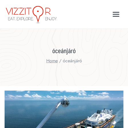
Skip
to
content
óceánjáró
Home
/
óceánjáró