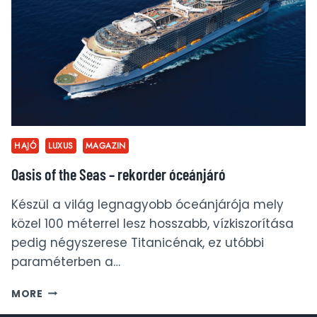
VIRTUÁLIS
ABLAKOKKAL
ÉS
PANORÁMAKAPSZULÁVAL
HAJÓ
LUXUS
MAGAZIN
Oasis of the Seas – rekorder óceánjáró
Készül a világ legnagyobb óceánjárója mely
közel 100 méterrel lesz hosszabb, vízkiszorítása
pedig négyszerese Titanicénak, ez utóbbi
paraméterben a…
OASIS
MORE
OF