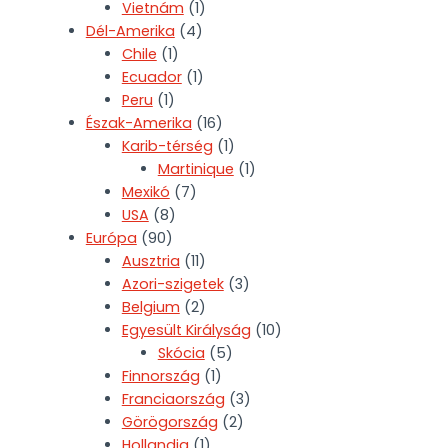
Vietnám
(1)
Dél-Amerika
(4)
Chile
(1)
Ecuador
(1)
Peru
(1)
Észak-Amerika
(16)
Karib-térség
(1)
Martinique
(1)
Mexikó
(7)
USA
(8)
Európa
(90)
Ausztria
(11)
Azori-szigetek
(3)
Belgium
(2)
Egyesült Királyság
(10)
Skócia
(5)
Finnország
(1)
Franciaország
(3)
Görögország
(2)
Hollandia
(1)