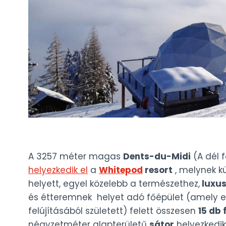
A 3257 méter magas
Dents-du-Midi
(A dél 
helyezkedik el
a
Whitepod
resort
, melynek kü
helyett, egyel közelebb a természethez,
luxus
és étteremnek helyet adó főépület (amely 
felújításából született) felett összesen
15 db
négyzetméter alapterületű
sátor
helyezkedik