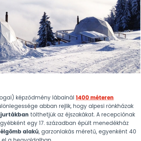
fogai) képződmény lábainál
1400 méteren
lönlegessége abban rejlik, hogy alpesi rönkházak
jurtákban
tölthetjük az éjszakákat. A recepciónak
egyébként egy 17. században épült menedékház
 félgömb alakú
, garzonlakás méretű, egyenként 40
 el a hegyoldalban.