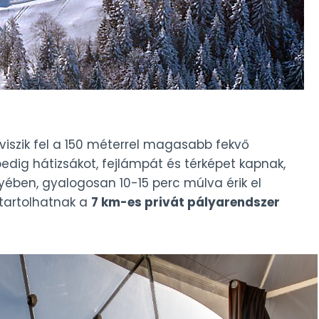
viszik fel a 150 méterrel magasabb fekvő
edig hátizsákot, fejlámpát és térképet kapnak,
ben, gyalogosan 10-15 perc múlva érik el
startolhatnak a
7 km-es privát pályarendszer