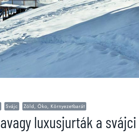
n
Svájc
Zöld, Öko, Környezetbarát
 avagy luxusjurták a svájc