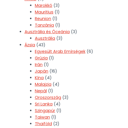
Marokkó
(3)
Mauritius
(1)
Reunion
(1)
Tanzánia
(1)
Ausztrália és Óceánia
(3)
Ausztrália
(3)
Ázsia
(43)
Egyesült Arab Emírségek
(6)
Grúzia
(1)
Irán
(1)
Japán
(16)
Kína
(4)
Malajzia
(4)
Nepál
(1)
Oroszország
(3)
Sri Lanka
(4)
Szingapúr
(1)
Taiwan
(1)
Thaiföld
(2)