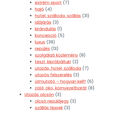
extrém sport
(7)
hajó
(4)
hotel, szálloda, szállás
(31)
időjárás
(3)
kirándulás
(1)
koncepció
(5)
luxus
(39)
repülés
(13)
szolgálati közlemény
(8)
teszt, kipróbáltuk!
(2)
utazás, hotel, szálloda
(7)
utazós felszerelés
(3)
útmutató – hogyan kell?
(6)
zöld, öko, környezetbarát
(8)
Utazás olcsón
(3)
olcsó repülőjegy
(3)
szállás tippek
(3)