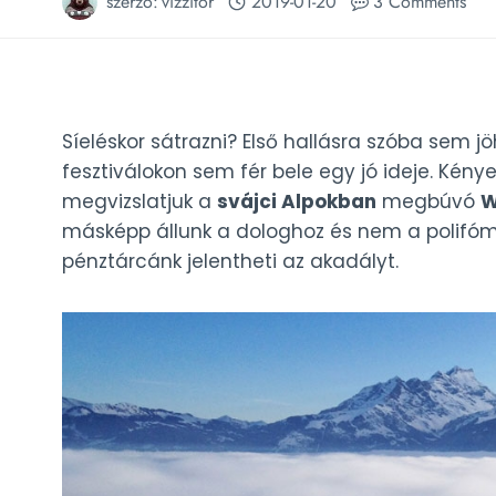
szerző:
vizzitor
2019-01-20
3 Comments
Síeléskor sátrazni? Első hallásra szóba sem j
fesztiválokon sem fér bele egy jó ideje. Kény
megvizslatjuk a
svájci Alpokban
megbúvó
W
másképp állunk a dologhoz és nem a polifómo
pénztárcánk jelentheti az akadályt.