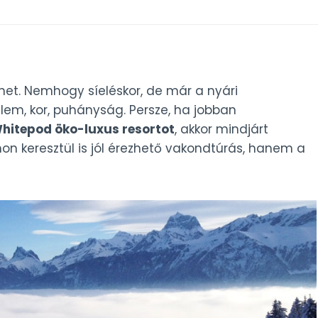
öhet. Nemhogy síeléskor, de már a nyári
elem, kor, puhányság. Persze, ha jobban
hitepod öko-luxus resortot
, akkor mindjárt
n keresztül is jól érezhető vakondtúrás, hanem a