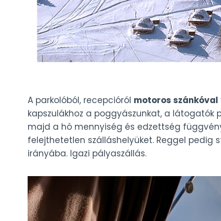
A parkolóból, recepcióról
motoros szánkóval
kapszulákhoz a poggyászunkat, a látogatók p
majd a hó mennyiség és edzettség függvényé
felejthetetlen szálláshelyüket. Reggel pedig 
irányába. Igazi pályaszállás.