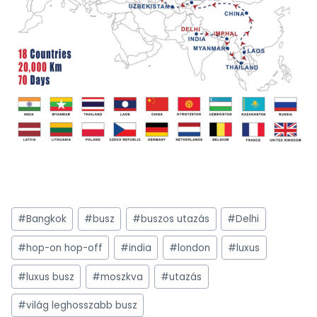
Post
#
Bangkok
#
busz
#
buszos utazás
#
Delhi
Tags:
#
hop-on hop-off
#
india
#
london
#
luxus
#
luxus busz
#
moszkva
#
utazás
#
világ leghosszabb busz