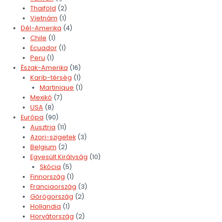
Thaiföld
(2)
Vietnám
(1)
Dél-Amerika
(4)
Chile
(1)
Ecuador
(1)
Peru
(1)
Észak-Amerika
(16)
Karib-térség
(1)
Martinique
(1)
Mexikó
(7)
USA
(8)
Európa
(90)
Ausztria
(11)
Azori-szigetek
(3)
Belgium
(2)
Egyesült Királyság
(10)
Skócia
(5)
Finnország
(1)
Franciaország
(3)
Görögország
(2)
Hollandia
(1)
Horvátország
(2)