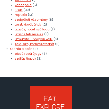
kirándulás
(1)
koncepció
(5)
luxus
(39)
repülés
(13)
szolgálati közlemény
(8)
teszt, kipróbáltuk!
(2)
utazás, hotel, szálloda
(7)
utazós felszerelés
(3)
útmutató – hogyan kell?
(6)
zöld, öko, környezetbarát
(8)
Utazás olcsón
(3)
olcsó repülőjegy
(3)
szállás tippek
(3)