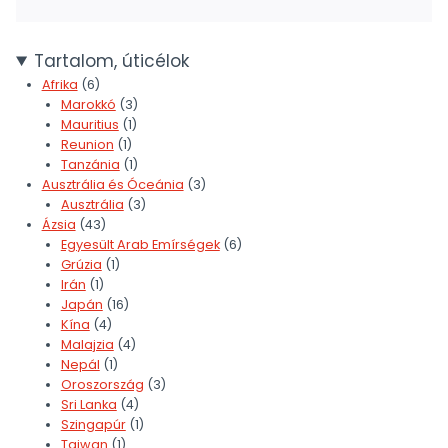
Tartalom, úticélok
Afrika
(6)
Marokkó
(3)
Mauritius
(1)
Reunion
(1)
Tanzánia
(1)
Ausztrália és Óceánia
(3)
Ausztrália
(3)
Ázsia
(43)
Egyesült Arab Emírségek
(6)
Grúzia
(1)
Irán
(1)
Japán
(16)
Kína
(4)
Malajzia
(4)
Nepál
(1)
Oroszország
(3)
Sri Lanka
(4)
Szingapúr
(1)
Taiwan
(1)