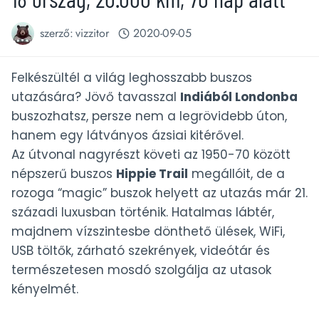
szerző:
vizzitor
2020-09-05
Felkészültél a világ leghosszabb buszos
utazására? Jövő tavasszal
Indiából Londonba
buszozhatsz, persze nem a legrövidebb úton,
hanem egy látványos ázsiai kitérővel.
Az útvonal nagyrészt követi az 1950-70 között
népszerű buszos
Hippie Trail
megállóit, de a
rozoga “magic” buszok helyett az utazás már 21.
századi luxusban történik. Hatalmas lábtér,
majdnem vízszintesbe dönthető ülések, WiFi,
USB töltők, zárható szekrények, videótár és
természetesen mosdó szolgálja az utasok
kényelmét.