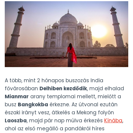
A több, mint 2 hónapos buszozás India
fővárosában
Delhiben kezdődik
, majd elhalad
Mianmar
arany templomai mellett, mielőtt a
busz
Bangkokba
érkezne. Az útvonal ezután
északi irányt vesz, átkelés a Mekong folyón
Laoszba
, majd pár nap múlva érkezés
Kínába
,
ahol az első megálló a pandákról híres