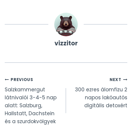
vizzitor
Bejegyzés
PREVIOUS
NEXT
Salzkammergut
300 ezres álomfizu 2
navigáció
látnivalói 3-4-5 nap
napos lakóautós
alatt: Salzburg,
digitális detoxért
Hallstatt, Dachstein
és a szurdokvölgyek