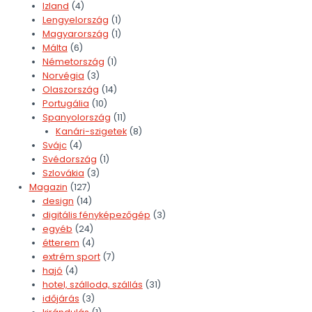
Izland
(4)
Lengyelország
(1)
Magyarország
(1)
Málta
(6)
Németország
(1)
Norvégia
(3)
Olaszország
(14)
Portugália
(10)
Spanyolország
(11)
Kanári-szigetek
(8)
Svájc
(4)
Svédország
(1)
Szlovákia
(3)
Magazin
(127)
design
(14)
digitális fényképezőgép
(3)
egyéb
(24)
étterem
(4)
extrém sport
(7)
hajó
(4)
hotel, szálloda, szállás
(31)
időjárás
(3)