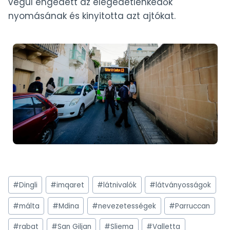
végül engedett az elégedetlenkedők
nyomásának és kinyitotta azt ajtókat.
Post
#
Dingli
#
imqaret
#
látnivalók
#
látványosságok
Tags:
#
málta
#
Mdina
#
nevezetességek
#
Parruccan
#
rabat
#
San Giljan
#
Sliema
#
Valletta