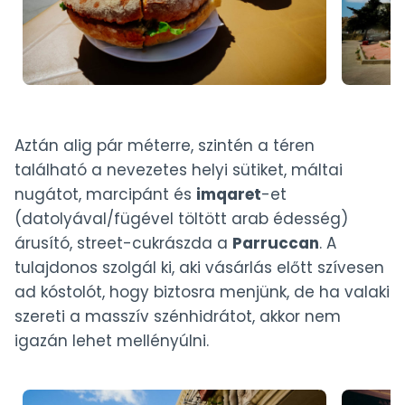
Aztán alig pár méterre, szintén a téren
található a nevezetes helyi sütiket, máltai
nugátot, marcipánt és
imqaret
-et
(datolyával/fügével töltött arab édesség)
árusító, street-cukrászda a
Parruccan
. A
tulajdonos szolgál ki, aki vásárlás előtt szívesen
ad kóstolót, hogy biztosra menjünk, de ha valaki
szereti a masszív szénhidrátot, akkor nem
igazán lehet mellényúlni.