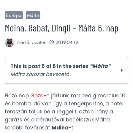
Európa
Málta
Mdina, Rabat, Dingli – Málta 6. nap
szerző:
vizzitor
2019-04-19
This is post 5 of 6 in the series
“Málta”
Málta sorozat bevezető
Málta útibeszámoló: Valletta (1-3. nap)
Előző nap
Gozo
-n jártunk, ma pedig március 18.
Málta: három város és a Máltai Sólyom
és bomba idő van, így a tengerparton, a hotel
(4. nap)
teraszán toljuk be a reggelit, aztán irány a
St. Julian vs. Sliema vs. Valletta – Hol
garázs és a bérautóval becélozzuk Málta
szálljunk meg Máltán?
korábbi fővárosát
Mdina
-t.
Gozo látnivalók – Málta 5. nap