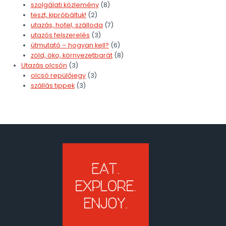
szolgálati közlemény
(8)
teszt, kipróbáltuk!
(2)
utazás, hotel, szálloda
(7)
utazós felszerelés
(3)
útmutató – hogyan kell?
(6)
zöld, öko, környezetbarát
(8)
Utazás olcsón
(3)
olcsó repülőjegy
(3)
szállás tippek
(3)