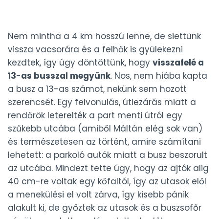
Nem mintha a 4 km hosszú lenne, de siettünk
vissza vacsorára és a felhők is gyülekezni
kezdtek, így úgy döntöttünk, hogy
visszafelé a
13-as busszal megyünk
. Nos, nem hiába kapta
a busz a 13-as számot, nekünk sem hozott
szerencsét. Egy felvonulás, útlezárás miatt a
rendőrök leterelték a part menti útról egy
szűkebb utcába (amiből Máltán elég sok van)
és természetesen az történt, amire számítani
lehetett: a parkoló autók miatt a busz beszorult
az utcába. Mindezt tette úgy, hogy az ajtók alig
40 cm-re voltak egy kőfaltól, így az utasok elől
a menekülési el volt zárva, így kisebb pánik
alakult ki, de győztek az utasok és a buszsofőr