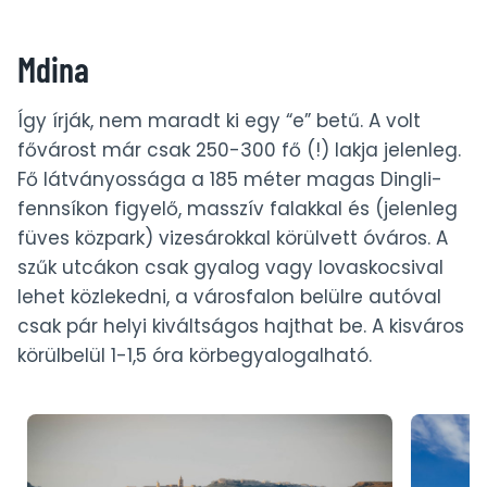
Mdina, Rabat, Dingli – Málta 6. nap
Marsaxlokk – Málta 7. utolsó nap
Mdina
Így írják, nem maradt ki egy “e” betű. A volt
fővárost már csak 250-300 fő (!) lakja jelenleg.
Fő látványossága a 185 méter magas Dingli-
fennsíkon figyelő, masszív falakkal és (jelenleg
füves közpark) vizesárokkal körülvett óváros. A
szűk utcákon csak gyalog vagy lovaskocsival
lehet közlekedni, a városfalon belülre autóval
csak pár helyi kiváltságos hajthat be. A kisváros
körülbelül 1-1,5 óra körbegyalogalható.