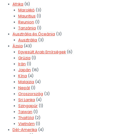
Afrika
(6)
Marokkó
(3)
Mauritius
(1)
Reunion
(1)
Tanzánia
(1)
Ausztrália és Óceánia
(3)
Ausztrália
(3)
Ázsia
(43)
Egyesült Arab Emírségek
(6)
Grúzia
(1)
Irán
(1)
Japán
(16)
Kína
(4)
Malajzia
(4)
Nepál
(1)
Oroszország
(3)
Sri Lanka
(4)
Szingapúr
(1)
Taiwan
(1)
Thaiföld
(2)
Vietnám
(1)
Dél-Amerika
(4)