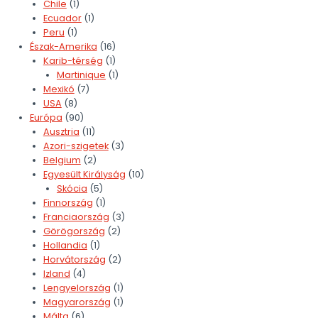
Chile
(1)
Ecuador
(1)
Peru
(1)
Észak-Amerika
(16)
Karib-térség
(1)
Martinique
(1)
Mexikó
(7)
USA
(8)
Európa
(90)
Ausztria
(11)
Azori-szigetek
(3)
Belgium
(2)
Egyesült Királyság
(10)
Skócia
(5)
Finnország
(1)
Franciaország
(3)
Görögország
(2)
Hollandia
(1)
Horvátország
(2)
Izland
(4)
Lengyelország
(1)
Magyarország
(1)
Málta
(6)