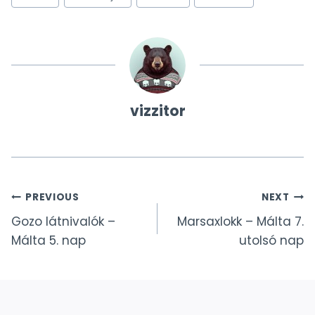
vizzitor
Bejegyzés
PREVIOUS
NEXT
Gozo látnivalók –
Marsaxlokk – Málta 7.
navigáció
Málta 5. nap
utolsó nap