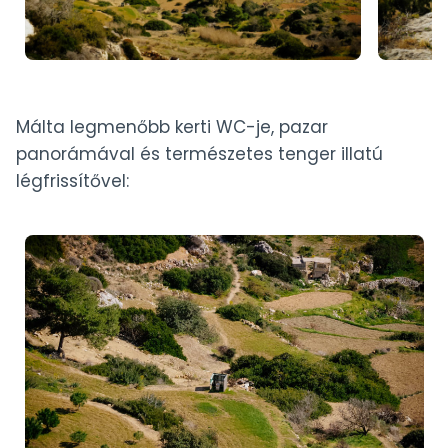
Málta legmenőbb kerti WC-je, pazar
panorámával és természetes tenger illatú
légfrissítővel: