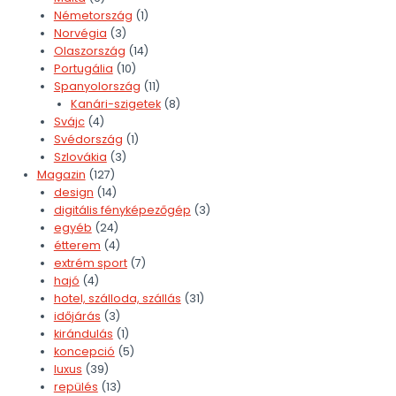
Németország
(1)
Norvégia
(3)
Olaszország
(14)
Portugália
(10)
Spanyolország
(11)
Kanári-szigetek
(8)
Svájc
(4)
Svédország
(1)
Szlovákia
(3)
Magazin
(127)
design
(14)
digitális fényképezőgép
(3)
egyéb
(24)
étterem
(4)
extrém sport
(7)
hajó
(4)
hotel, szálloda, szállás
(31)
időjárás
(3)
kirándulás
(1)
koncepció
(5)
luxus
(39)
repülés
(13)