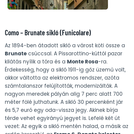
Como – Brunate sikló (Funicolare)
Az 1894-ben átadott sikló a várost köti össze a
Brunate
csúccsal. A Pissarottino-kúttól pazar
kilátás nyílik a tóra és a
Monte Rosa
-ra.
Érdekesség, hogy a sikló 1911-ig gőz üzemű volt,
akkor váltotta az elektromos rendszer, azóta
számtalanszor felújították, modernizálták. A
nagyon meredek pályán alig 7 perc alatt 700
méter fölé juthatunk. A sikló 30 percenként jár
és 5,7 euró egy oda-vissza jegy. Akinek bírja
térde vehet egyirányú jegyet is. Lefelé két út
vezet: Az egyik a sikló mentén halad, a másik az