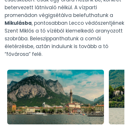
betervezett látnivaló nélkül. A vízparti
promenádon végigsétálva belefuthatunk a
Mikulásba
, pontosabban Lecco védőszentjének
Szent Miklós a tó vízéből kiemelkedő aranyozott
szobrába. Beleszippanthatunk a comói
életérzésbe, aztán indulunk is tovább a tó
“fővárosa” felé.