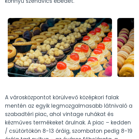
könnyű szendvics ebédet.
A városközpontot körülvevő középkori falak
mentén az egyik legmozgalmasabb látnivaló a
szabadtéri piac, ahol vintage ruhákat és
kézműves termékeket árulnak. A piac – kedden
/ csütörtökön 8-13 óráig, szombaton pedig 8-19