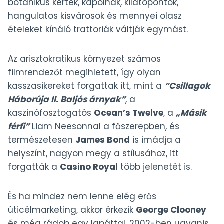
botanikus kertek, kápolnák, kilátópontok,
hangulatos kisvárosok és mennyei olasz
ételeket kínáló trattoriák váltják egymást.
Az arisztokratikus környezet számos
filmrendezőt megihletett, így olyan
kasszasikereket forgattak itt, mint a
“Csillagok
Háborúja II. Baljós árnyak”
, a
kaszinófosztogatós
Ocean’s Twelve
, a
„Másik
férfi”
Liam Neesonnal a főszerepben, és
természetesen
James Bond
is imádja a
helyszínt, nagyon megy a stílusához, itt
forgatták a
Casino Royal
több jelenetét is.
És ha mindez nem lenne elég erős
úticélmarketing, akkor érkezik
George Clooney
és még rádob egy lapáttal. 2002-ben ugyanis