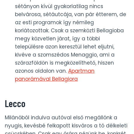
sétányon kívül gyakorlatilag nincs
belvárosa, sétáutcája, van pár étterem, de
az esti programok így némileg
korlátozottak. Csak a szemközti Bellagioba
megy közvetlen járat, így a többi
településre azon keresztül lehet eljutni,
kivéve a szomszédos Menaggio, ami a
szárazföldön is megközelíthető, hiszen
azonos oldalon van.
Apartman
panorámával Bellagiora
Lecco
Milánóból indulva autóval első megállónk a
nyugis, kevésbé felkapott kisváros a tó délkeleti
csücskében. Csak egy órára nézünk be, konkrét