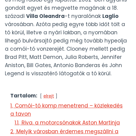
gondolt egyet és megvette magának a 18.
századi
Villa Oleandra
-t nyaralónak
Laglio
városában. Azóta pedig egyre több időt tölt a
tó körül, illetve a nyári lakban, a nyomában
lihegő bulvársajtó pedig még tovább hypeolja
a comói-tó vonzerejét. Clooney mellett pedig
Brad Pitt, Matt Demon, Julia Roberts, Jennifer
Aniston, Bill Gates, Antonio Banderas és John
Legend is visszatérő látogatók a tó körül.
Tartalom:
elrejt
1.
Comói-tó komp menetrend – közlekedés
a tavon
1.1.
Riva, a motorcsónakok Aston Martinja
2.
Melyik városban érdemes megszállni a