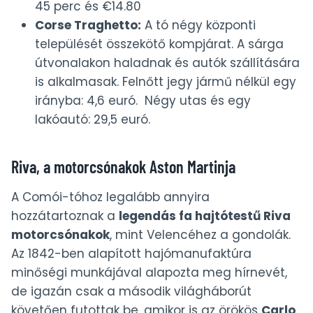
45 perc és €14.80
Corse Traghetto:
A tó négy központi
települését összekötő kompjárat. A sárga
útvonalakon haladnak és autók szállítására
is alkalmasak. Felnőtt jegy jármű nélkül egy
irányba: 4,6 euró. Négy utas és egy
lakóautó: 29,5 euró.
Riva, a motorcsónakok Aston Martinja
A Comói-tóhoz legalább annyira
hozzátartoznak a
legendás fa hajtótestű Riva
motorcsónakok
, mint Velencéhez a gondolák.
Az 1842-ben alapított hajómanufaktúra
minőségi munkájával alapozta meg hírnevét,
de igazán csak a második világháborút
követően futottak be, amikor is az örökös
Carlo