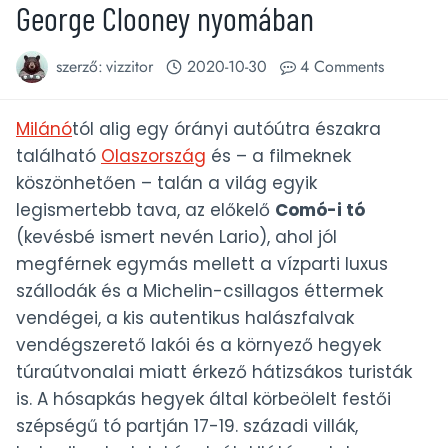
George Clooney nyomában
szerző:
vizzitor
2020-10-30
4 Comments
Milánó
tól alig egy órányi autóútra északra
található
Olaszország
és – a filmeknek
köszönhetően – talán a világ egyik
legismertebb tava, az előkelő
Comó-i tó
(kevésbé ismert nevén Lario), ahol jól
megférnek egymás mellett a vízparti luxus
szállodák és a Michelin-csillagos éttermek
vendégei, a kis autentikus halászfalvak
vendégszerető lakói és a környező hegyek
túraútvonalai miatt érkező hátizsákos turisták
is. A hósapkás hegyek által körbeölelt festői
szépségű tó partján 17-19. századi villák,