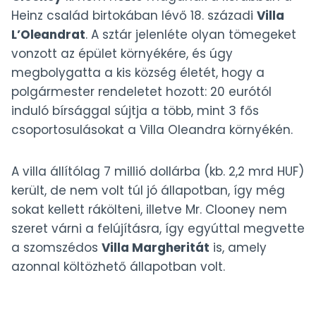
Heinz család birtokában lévő 18. századi
Villa
L’Oleandrat
. A sztár jelenléte olyan tömegeket
vonzott az épület környékére, és úgy
megbolygatta a kis község életét, hogy a
polgármester rendeletet hozott: 20 eurótól
induló bírsággal sújtja a több, mint 3 fős
csoportosulásokat a Villa Oleandra környékén.
A villa állítólag 7 millió dollárba (kb. 2,2 mrd HUF)
került, de nem volt túl jó állapotban, így még
sokat kellett rákölteni, illetve Mr. Clooney nem
szeret várni a felújításra, így egyúttal megvette
a szomszédos
Villa Margheritát
is, amely
azonnal költözhető állapotban volt.