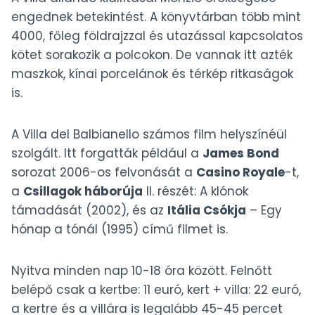
engednek betekintést. A könyvtárban több mint
4000, főleg földrajzzal és utazással kapcsolatos
kötet sorakozik a polcokon. De vannak itt azték
maszkok, kínai porcelánok és térkép ritkaságok
is.
A Villa del Balbianello számos film helyszínéül
szolgált. Itt forgatták például a
James Bond
sorozat 2006-os felvonását a
Casino Royale
-t,
a
Csillagok háborúja
II. részét: A klónok
támadását (2002), és az
Itália Csókja
– Egy
hónap a tónál (1995) című filmet is.
Nyitva minden nap 10-18 óra között. Felnőtt
belépő csak a kertbe: 11 euró, kert + villa: 22 euró,
a kertre és a villára is legalább 45-45 percet