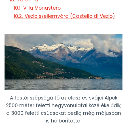
10.1.
Villa Monastero
10.2.
Vezio szellemvára (Castello di Vezio)
A festői szépségű tó az olasz és svájci Alpok
2500 méter feletti hegyvonulatai közé ékelődik,
a 3000 feletti csúcsokat pedig még májusban
is hó borította.