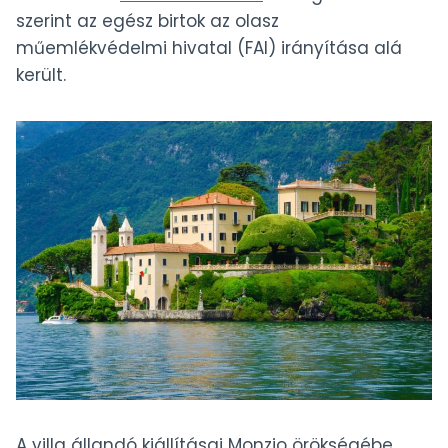
szerint az egész birtok az olasz
műemlékvédelmi hivatal (FAI) irányítása alá
került.
A villa állandó kiállításai Monzio örökségébe