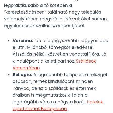
legpraktikusabb a tó közepén a
“kereszteződésben” található négy település
valamelyikében megszállni. Nézzük őket sorban,
egyelőre csak szállás szempontjából:
Varenna:
Ide a legegyszerűbb, leggyorsabb
eljutni Milánóból tömegközlekedéssel.
Átszállás nélkül, közvetlen vonattal 1 óra. Jó
kiindulópont a keleti parthoz.
Szállások
Varennában
Bellagio:
A legmenőbb település a félsziget
csúcsán, remek kiindulópont minden
irányba, de ez a szállások és éttermek
áraiban is megmutatkozik, talán a
legdrágább város a négy a közül.
Hotelek,
apartmanok Bellagioban