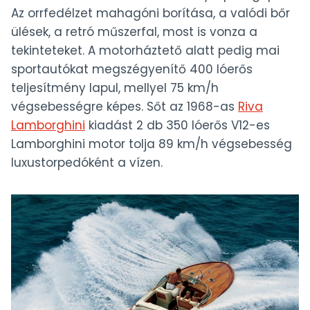
Az orrfedélzet mahagóni borítása, a valódi bőr
ülések, a retró műszerfal, most is vonza a
tekinteteket. A motorháztető alatt pedig mai
sportautókat megszégyenítő 400 lóerős
teljesítmény lapul, mellyel 75 km/h
végsebességre képes. Sőt az 1968-as
Riva
Lamborghini
kiadást 2 db 350 lóerős V12-es
Lamborghini motor tolja 89 km/h végsebesség
luxustorpedóként a vízen.