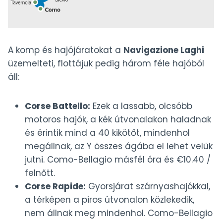
A komp és hajójáratokat a
Navigazione Laghi
üzemelteti, flottájuk pedig három féle hajóból
áll:
Corse Battello:
Ezek a lassabb, olcsóbb
motoros hajók, a kék útvonalakon haladnak
és érintik mind a 40 kikötőt, mindenhol
megállnak, az Y összes ágába el lehet velük
jutni. Como-Bellagio másfél óra és €10.40 /
felnőtt.
Corse Rapide:
Gyorsjárat szárnyashajókkal,
a térképen a piros útvonalon közlekedik,
nem állnak meg mindenhol. Como-Bellagio