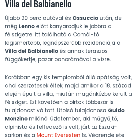
Villa del Balbianello
Újabb 20 perc autóval és
Ossuccio
után, de
még
Lenno
előtt kanyarodjuk le jobbra a
félszigetre. Itt található a Comói-tó
legismertebb, legnépszerűbb rezidenciája a
Villa del Balbianello
és annak teraszos
függőkertje, pazar panorámával a vízre.
Korábban egy kis templomból álló apátság volt,
ahol szerzetesek éltek, majd amikor a 18. század
elején épült a villa, miután magánkézbe került a
félsziget. Ezt követően a birtok többször is
tulajdonost váltott. Utolsó tulajdonosa
Guido
Monzino
milánói üzletember, aki műgyűjtő,
alpinista és felfedező is volt, járt az Északi-
sarkon és a
Mount Everesten
is. Végrendelete