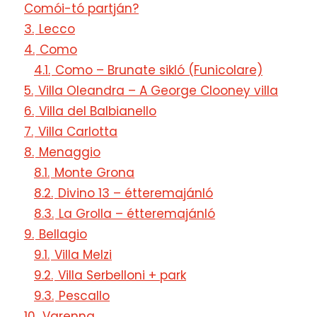
Comói-tó partján?
3.
Lecco
4.
Como
4.1.
Como – Brunate sikló (Funicolare)
5.
Villa Oleandra – A George Clooney villa
6.
Villa del Balbianello
7.
Villa Carlotta
8.
Menaggio
8.1.
Monte Grona
8.2.
Divino 13 – étteremajánló
8.3.
La Grolla – étteremajánló
9.
Bellagio
9.1.
Villa Melzi
9.2.
Villa Serbelloni + park
9.3.
Pescallo
10.
Varenna