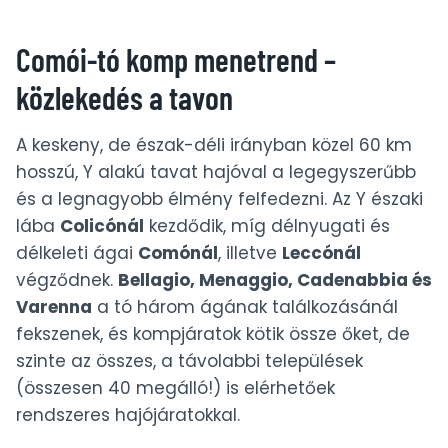
Comói-tó komp menetrend –
közlekedés a tavon
A keskeny, de észak-déli irányban közel 60 km
hosszú, Y alakú tavat hajóval a legegyszerűbb
és a legnagyobb élmény felfedezni. Az Y északi
lába
Colicónál
kezdődik, míg délnyugati és
délkeleti ágai
Comónál
, illetve
Leccónál
végződnek.
Bellagio, Menaggio, Cadenabbia és
Varenna
a tó három ágának találkozásánál
fekszenek, és kompjáratok kötik össze őket, de
szinte az összes, a távolabbi települések
(összesen 40 megálló!) is elérhetőek
rendszeres hajójáratokkal.