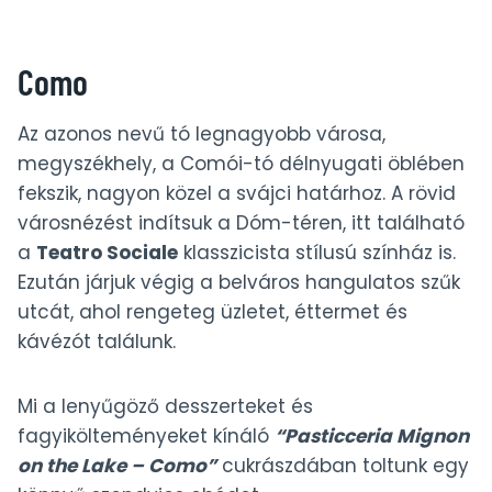
Como
Az azonos nevű tó legnagyobb városa,
megyszékhely, a Comói-tó délnyugati öblében
fekszik, nagyon közel a svájci határhoz. A rövid
városnézést indítsuk a Dóm-téren, itt található
a
Teatro Sociale
klasszicista stílusú színház is.
Ezután járjuk végig a belváros hangulatos szűk
utcát, ahol rengeteg üzletet, éttermet és
kávézót találunk.
Mi a lenyűgöző desszerteket és
fagyikölteményeket kínáló
“Pasticceria Mignon
on the Lake – Como”
cukrászdában toltunk egy