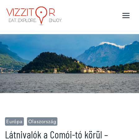
Skip
to
content
Európa
Olaszország
Látnivalók a Comói-tó körül –