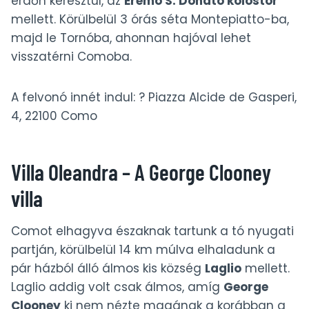
erdőn keresztül, az
Eremo S. Donato kolostor
mellett. Körülbelül 3 órás séta Montepiatto-ba,
majd le Tornóba, ahonnan hajóval lehet
visszatérni Comoba.
A felvonó innét indul: ? Piazza Alcide de Gasperi,
4, 22100 Como
Villa Oleandra – A George Clooney
villa
Comot elhagyva északnak tartunk a tó nyugati
partján, körülbelül 14 km múlva elhaladunk a
pár házból álló álmos kis község
Laglio
mellett.
Laglio addig volt csak álmos, amíg
George
Clooney
ki nem nézte magának a korábban a