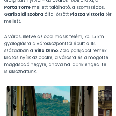
óráig tart nyitva – az óváros főbejárata, a
Porta Torre
mellett található, a szomszédos,
Garibaldi szobra
által őrzött
Piazza Vittoria
tér
mellett.
A város, illetve az öböl másik felém, kb. 1,5 km
gyaloglásra a városközponttól épült a 18.
században a
Villa Olmo
. Zöld parkjából remek
kilátás nyílik az öbölre, a városra és a mögötte
magasodó hegyre, ahova ha időnk engedi fel
is siklózhatunk.