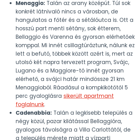
Menaggio:
Talán az arany középút. Túl sok
konkrét látnivaló nincs a városban, de
hangulatos a főtér és a sétálóutca is. Ott a
hosszú part menti sétány, sok étterem,
Bellaggio és Varenna és gyorsan elérhetőek
komppal. Mi innét csillagtúráztunk, nálunk ez
lett a befutó, többek között azért is, mert az
utolsó két napra tervezett program, Svájc,
Lugano és a Maggiore-tó innét gyorsan
elérhető, a svájci határ mindössze 21 km
Menaggioból. Ráadásul a kompkikötőtől 5
perc gyaloglásra
sikerült apartmant
foglalnunk
.
Cadenabbia:
Talán a legkisebb település a
négy közül, pazar kilátással Bellaggióra,
gyalogos távolságra a Villa Carlottától, de
a település mérete miatt a vízparti