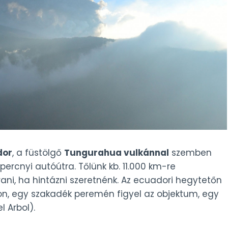
dor
, a füstölgő
Tungurahua vulkánnal
szemben
ercnyi autóútra. Tőlünk kb. 11.000 km-re
grani, ha hintázni szeretnénk. Az ecuadori hegytetőn
 egy szakadék peremén figyel az objektum, egy
 Arbol).