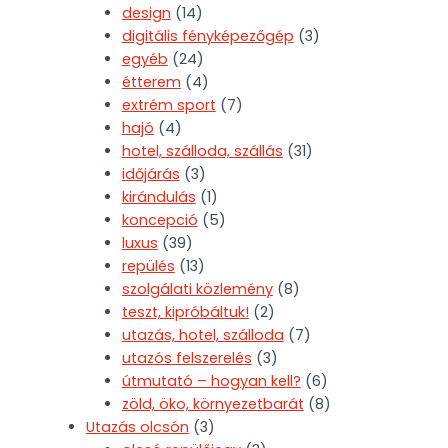
design
(14)
digitális fényképezőgép
(3)
egyéb
(24)
étterem
(4)
extrém sport
(7)
hajó
(4)
hotel, szálloda, szállás
(31)
időjárás
(3)
kirándulás
(1)
koncepció
(5)
luxus
(39)
repülés
(13)
szolgálati közlemény
(8)
teszt, kipróbáltuk!
(2)
utazás, hotel, szálloda
(7)
utazós felszerelés
(3)
útmutató – hogyan kell?
(6)
zöld, öko, környezetbarát
(8)
Utazás olcsón
(3)