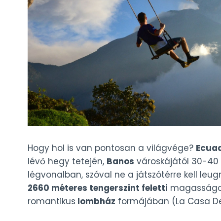
Hogy hol is van pontosan a világvége?
Ecua
lévő hegy tetején,
Banos
városkájától 30-40 p
légvonalban, szóval ne a játszótérre kell leu
2660 méteres tengerszint feletti
magasságon,
romantikus
lombház
formájában (La Casa Del