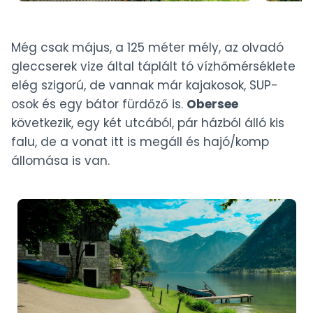
Még csak május, a 125 méter mély, az olvadó
gleccserek vize által táplált tó vízhőmérséklete
elég szigorú, de vannak már kajakosok, SUP-
osok és egy bátor fürdőző is.
Obersee
következik, egy két utcából, pár házból álló kis
falu, de a vonat itt is megáll és hajó/komp
állomása is van.