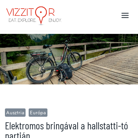
Skip
to
content
Ausztria
Európa
Elektromos bringával a hallstatti-tó
partján