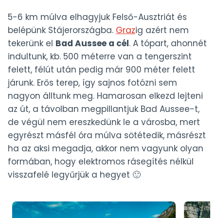
5-6 km múlva elhagyjuk Felső-Ausztriát és
belépünk Stájerországba.
Graz
ig azért nem
tekerünk el
Bad Aussee a cél
. A tópart, ahonnét
indultunk, kb. 500 méterre van a tengerszint
felett, félút után pedig már 900 méter felett
járunk. Erős terep, így sajnos fotózni sem
nagyon álltunk meg. Hamarosan elkezd lejteni
az út, a távolban megpillantjuk Bad Aussee-t,
de végül nem ereszkedünk le a városba, mert
egyrészt másfél óra múlva sötétedik, másrészt
ha az aksi megadja, akkor nem vagyunk olyan
formában, hogy elektromos rásegítés nélkül
visszafelé legyűrjük a hegyet 🙂