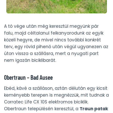
A tó vége után még keresztül megyünk pár
falu, majd céltalanul felkanyarodunk az egyik
közeli hegyre, de mivel nincs további konkrét
terv, egy rövid pihenő után végül ugyanezen az
úton vissza a szállásra, mert a nyugati part
nem igazán biciklibarát.
Obertraun – Bad Ausee
Ebéd, kávé a szálláson, aztán délután egy kicsit
keményebb terepen is megnézzük, mit tudnak a
Corratec Life CX 10S elektromos biciklik.
Obertraun településén keresztül, a
Traun patak