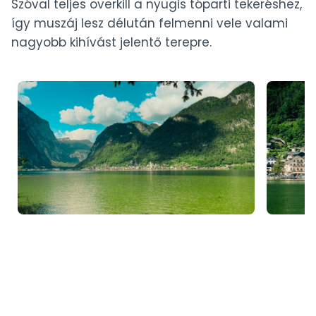
Szóval teljes overkill a nyugis tóparti tekeréshez,
így muszáj lesz délután felmenni vele valami
nagyobb kihívást jelentő terepre.