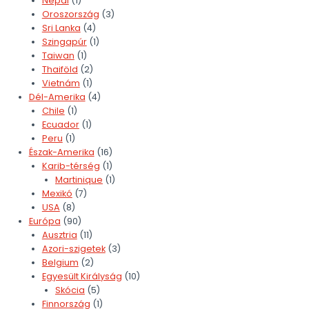
Nepál
(1)
Oroszország
(3)
Sri Lanka
(4)
Szingapúr
(1)
Taiwan
(1)
Thaiföld
(2)
Vietnám
(1)
Dél-Amerika
(4)
Chile
(1)
Ecuador
(1)
Peru
(1)
Észak-Amerika
(16)
Karib-térség
(1)
Martinique
(1)
Mexikó
(7)
USA
(8)
Európa
(90)
Ausztria
(11)
Azori-szigetek
(3)
Belgium
(2)
Egyesült Királyság
(10)
Skócia
(5)
Finnország
(1)