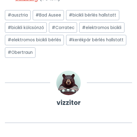
Post
#
ausztria
#
Bad Ausee
#
bicikli bérlés hallstatt
Tags:
#
bicikli kölcsönző
#
Corratec
#
elektromos bicikli
#
elektromos bicikli bérlés
#
kerékpár bérlés hallstatt
#
Obertraun
vizzitor