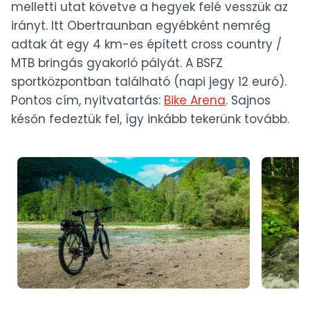
melletti utat követve a hegyek felé vesszük az
irányt. Itt Obertraunban egyébként nemrég
adtak át egy 4 km-es épített cross country /
MTB bringás gyakorló pályát. A BSFZ
sportközpontban található (napi jegy 12 euró).
Pontos cím, nyitvatartás:
Bike Arena
. Sajnos
későn fedeztük fel, így inkább tekerünk tovább.