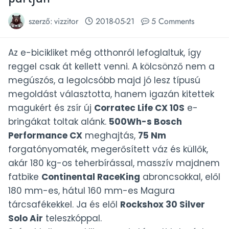
szerző:
vizzitor
2018-05-21
5 Comments
Az e-bicikliket még otthonról lefoglaltuk, így
reggel csak át kellett venni. A kölcsönző nem a
megúszós, a legolcsóbb majd jó lesz típusú
megoldást választotta, hanem igazán kitettek
magukért és zsír új
Corratec Life CX 10S
e-
bringákat toltak alánk.
500Wh-s Bosch
Performance CX
meghajtás,
75 Nm
forgatónyomaték, megerősített váz és küllők,
akár 180 kg-os teherbírással, masszív majdnem
fatbike
Continental RaceKing
abroncsokkal, elől
180 mm-es, hátul 160 mm-es Magura
tárcsafékekkel. Ja és elől
Rockshox 30 Silver
Solo Air
teleszkóppal.