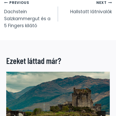
Bejegyzés
PREVIOUS
NEXT
Dachstein
Hallstatt látnivalók
navigáció
Salzkammergut és a
5 Fingers kilátó
Ezeket láttad már?