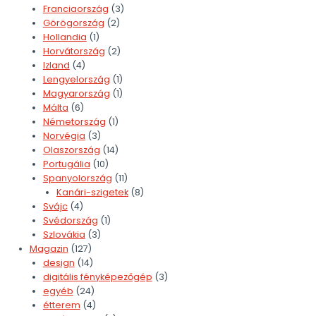
Franciaország
(3)
Görögország
(2)
Hollandia
(1)
Horvátország
(2)
Izland
(4)
Lengyelország
(1)
Magyarország
(1)
Málta
(6)
Németország
(1)
Norvégia
(3)
Olaszország
(14)
Portugália
(10)
Spanyolország
(11)
Kanári-szigetek
(8)
Svájc
(4)
Svédország
(1)
Szlovákia
(3)
Magazin
(127)
design
(14)
digitális fényképezőgép
(3)
egyéb
(24)
étterem
(4)