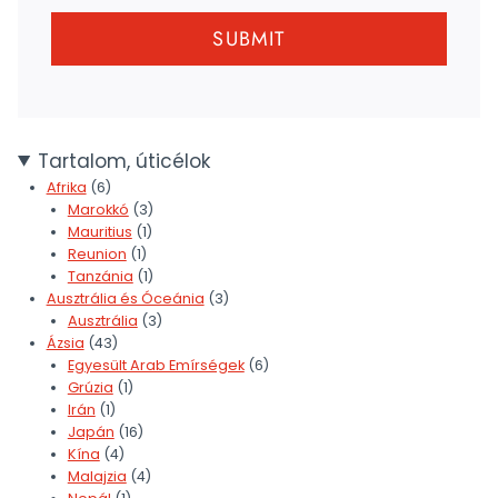
SUBMIT
Tartalom, úticélok
Afrika
(6)
Marokkó
(3)
Mauritius
(1)
Reunion
(1)
Tanzánia
(1)
Ausztrália és Óceánia
(3)
Ausztrália
(3)
Ázsia
(43)
Egyesült Arab Emírségek
(6)
Grúzia
(1)
Irán
(1)
Japán
(16)
Kína
(4)
Malajzia
(4)