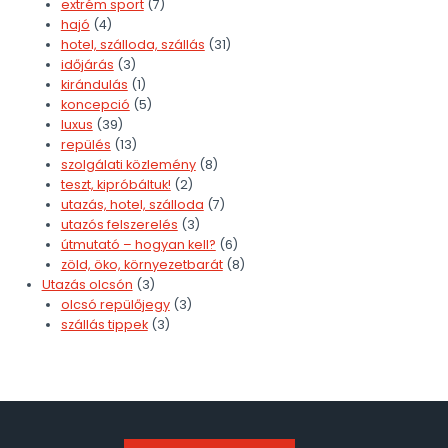
extrém sport
(7)
hajó
(4)
hotel, szálloda, szállás
(31)
időjárás
(3)
kirándulás
(1)
koncepció
(5)
luxus
(39)
repülés
(13)
szolgálati közlemény
(8)
teszt, kipróbáltuk!
(2)
utazás, hotel, szálloda
(7)
utazós felszerelés
(3)
útmutató – hogyan kell?
(6)
zöld, öko, környezetbarát
(8)
Utazás olcsón
(3)
olcsó repülőjegy
(3)
szállás tippek
(3)