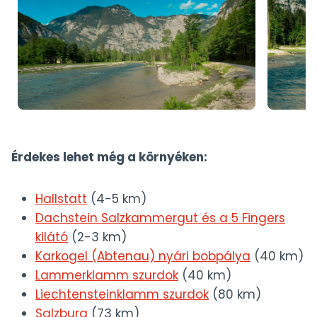
Érdekes lehet még a környéken:
Hallstatt
(4-5 km)
Dachstein Salzkammergut és a 5 Fingers
kilátó
(2-3 km)
Karkogel (Abtenau) nyári bobpálya
(40 km)
Lammerklamm szurdok
(40 km)
Liechtensteinklamm szurdok
(80 km)
Salzburg
(73 km)