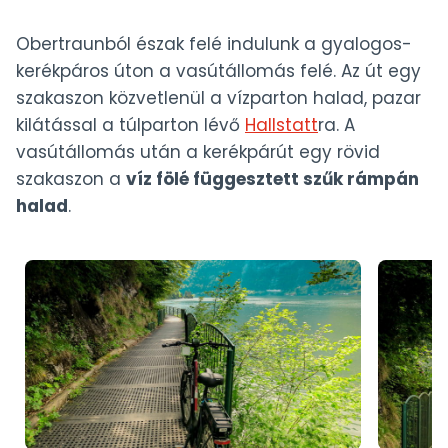
Obertraunból észak felé indulunk a gyalogos-
kerékpáros úton a vasútállomás felé. Az út egy
szakaszon közvetlenül a vízparton halad, pazar
kilátással a túlparton lévő
Hallstatt
ra. A
vasútállomás után a kerékpárút egy rövid
szakaszon a
víz fölé függesztett szűk rámpán
halad
.