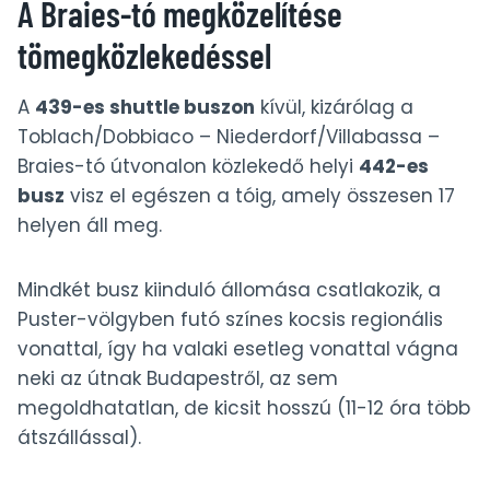
A Braies-tó megközelítése
tömegközlekedéssel
A
439-es shuttle buszon
kívül, kizárólag a
Toblach/Dobbiaco – Niederdorf/Villabassa –
Braies-tó útvonalon közlekedő helyi
442-es
busz
visz el egészen a tóig, amely összesen 17
helyen áll meg.
Mindkét busz kiinduló állomása csatlakozik, a
Puster-völgyben futó színes kocsis regionális
vonattal, így ha valaki esetleg vonattal vágna
neki az útnak Budapestről, az sem
megoldhatatlan, de kicsit hosszú (11-12 óra több
átszállással).