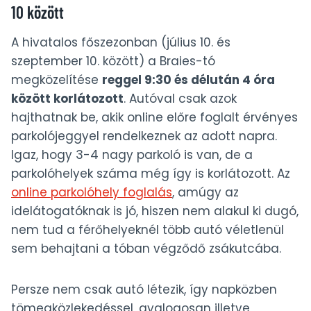
10 között
A hivatalos főszezonban (július 10. és
szeptember 10. között) a Braies-tó
megközelítése
reggel 9:30 és délután 4 óra
között korlátozott
. Autóval csak azok
hajthatnak be, akik online előre foglalt érvényes
parkolójeggyel rendelkeznek az adott napra.
Igaz, hogy 3-4 nagy parkoló is van, de a
parkolóhelyek száma még így is korlátozott. Az
online parkolóhely foglalás
, amúgy az
idelátogatóknak is jó, hiszen nem alakul ki dugó,
nem tud a férőhelyeknél több autó véletlenül
sem behajtani a tóban végződő zsákutcába.
Persze nem csak autó létezik, így napközben
tömegközlekedéssel, gyalogosan illetve