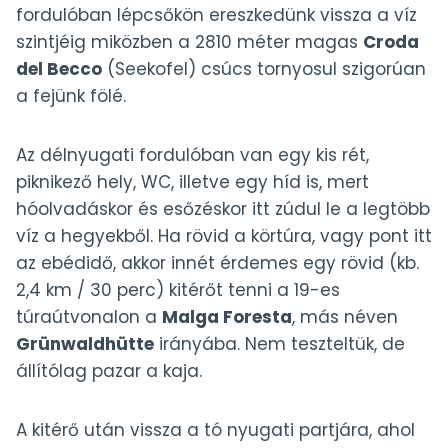
fordulóban lépcsőkön ereszkedünk vissza a víz
szintjéig miközben a 2810 méter magas
Croda
del Becco
(Seekofel) csúcs tornyosul szigorúan
a fejünk fölé.
Az délnyugati fordulóban van egy kis rét,
piknikező hely, WC, illetve egy híd is, mert
hóolvadáskor és esőzéskor itt zúdul le a legtöbb
víz a hegyekből. Ha rövid a körtúra, vagy pont itt
az ebédidő, akkor innét érdemes egy rövid (kb.
2,4 km / 30 perc) kitérőt tenni a 19-es
túraútvonalon a
Malga Foresta
, más néven
Grünwaldhütte
irányába. Nem teszteltük, de
állítólag pazar a kaja.
A kitérő után vissza a tó nyugati partjára, ahol