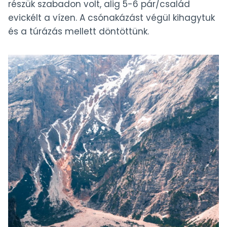
részük szabadon volt, alig 5-6 pár/család
evickélt a vízen. A csónakázást végül kihagytuk
és a túrázás mellett döntöttünk.