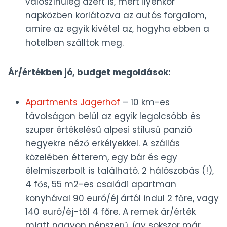
valószínűleg azért is, mert ilyenkor
napközben korlátozva az autós forgalom,
amire az egyik kivétel az, hogyha ebben a
hotelben szálltok meg.
Ár/értékben jó, budget megoldások:
Apartments Jagerhof
– 10 km-es
távolságon belül az egyik legolcsóbb és
szuper értékelésű alpesi stílusú panzió
hegyekre néző erkélyekkel. A szállás
közelében étterem, egy bár és egy
élelmiszerbolt is található. 2 hálószobás (!),
4 fős, 55 m2-es családi apartman
konyhával 90 euró/éj ártól indul 2 főre, vagy
140 euró/éj-től 4 főre. A remek ár/érték
miatt nagyon népszerű, így sokszor már