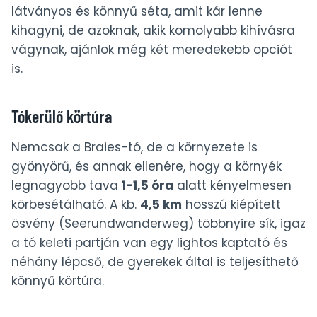
látványos és könnyű séta, amit kár lenne
kihagyni, de azoknak, akik komolyabb kihívásra
vágynak, ajánlok még két meredekebb opciót
is.
Tókerülő körtúra
Nemcsak a Braies-tó, de a környezete is
gyönyörű, és annak ellenére, hogy a környék
legnagyobb tava
1-1,5 óra
alatt kényelmesen
körbesétálható. A kb.
4,5 km
hosszú kiépített
ösvény (Seerundwanderweg) többnyire sík, igaz
a tó keleti partján van egy lightos kaptató és
néhány lépcső, de gyerekek által is teljesíthető
könnyű körtúra.