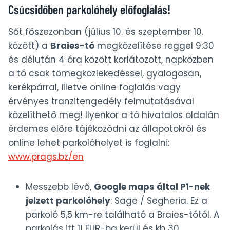
Csúcsidőben parkolóhely előfoglalás!
Sőt főszezonban (július 10. és szeptember 10.
között) a
Braies-tó
megközelítése reggel 9:30
és délután 4 óra között korlátozott, napközben
a tó csak tömegközlekedéssel, gyalogosan,
kerékpárral, illetve online foglalás vagy
érvényes tranzitengedély felmutatásával
közelíthető meg! Ilyenkor a tó hivatalos oldalán
érdemes előre tájékozódni az állapotokról és
online lehet parkolóhelyet is foglalni:
www.prags.bz/en
Messzebb lévő,
Google maps által P1-nek
jelzett parkolóhely
: Sage / Segheria. Ez a
parkoló 5,5 km-re található a Braies-tótól. A
parkolás itt 11 EUR-ba kerül és kb 30