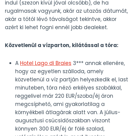
indul (szezon kívül jóval olcsóbb), de ha
rugalmasak vagyunk, akár az utazás dátumát,
akár a tótól lévő távolságot tekintve, akkor
azért ki lehet fogni ennél jobb dealeket.
Közvetlenül a vízparton, kilátással a tóra:
A
Hotel Lago di Braies
3*** annak ellenére,
hogy az egyetlen szálloda, amely
közvetlenül a víz partján helyezkedik el, last
minuteben, tóra néző erkélyes szobákkal,
reggelivel már 220 EUR/szoba/éj áron
megcsíphető, ami gyakorlatilag a
környékbeli átlagárak alatt van. A július-
augusztusi csúcsidőszakban viszont
könnyen 300 EUR/éj ár fölé szalad,