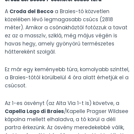
A
Croda del Becco
a Braies-tó közvetlen
közelében lévő legmagasabb csúcs (2818
méter). Amikor a csónakháztól fotózzuk a tavat
ez az a masszív, sziklá, még május végén is
havas hegy, amely gyönyörű természetes
háttereként szolgál.
Ez már egy keményebb túra, komolyabb szinttel,
a Braies-tótól körülbelül 4 óra alatt érhetjük el a
csúcsot.
Az 1-es ösvényt (az Alta Via 1-t is) követve, a
Capella Lago di Braies
/Kapelle Pragser Wildsee
kápolna mellett elhaladva, a tó körül a déli
partra érkezünk. Az ösvény meredekebbé válik,