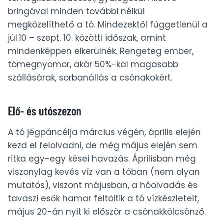
bringával minden további nélkül
megközelíthető a tó. Mindezektől függetlenül a
júl.10 – szept. 10. közötti időszak, amint
mindenképpen elkerülnék. Rengeteg ember,
tömegnyomor, akár 50%-kal magasabb
szállásárak, sorbanállás a csónakokért.
Elő- és utószezon
A tó jégpáncélja március végén, április elején
kezd el felolvadni, de még május elején sem
ritka egy-egy kései havazás. Áprilisban még
viszonylag kevés víz van a tóban (nem olyan
mutatós), viszont májusban, a hóolvadás és
tavaszi esők hamar feltöltik a tó vízkészleteit,
május 20-án nyit ki először a csónakkölcsönző.