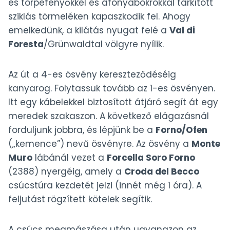
és törpefenyőkkel és áfonyabokrokkal tarkított
sziklás törmeléken kapaszkodik fel. Ahogy
emelkedünk, a kilátás nyugat felé a
Val di
Foresta
/Grünwaldtal völgyre nyílik.
Az út a 4-es ösvény kereszteződéséig
kanyarog. Folytassuk tovább az 1-es ösvényen.
Itt egy kábelekkel biztosított átjáró segít át egy
meredek szakaszon. A következő elágazásnál
forduljunk jobbra, és lépjünk be a
Forno/Ofen
(„kemence”) nevű ösvényre. Az ösvény a
Monte
Muro
lábánál vezet a
Forcella Soro Forno
(2388) nyergéig, amely a
Croda del Becco
csúcstúra kezdetét jelzi (innét még 1 óra). A
feljutást rögzített kötelek segítik.
A csúcs megmászása után ugyanazon az