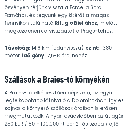
ösvényen térjünk vissza a Forcella Soro
Fornóhoz, és tegyünk egy kitérőt a magas
fennsíkon található
Rifugio Biellához
, mielőtt
megkezdenénk a visszautat a Prags-tóhoz.
Távolság:
14,6 km (oda-vissza),
szint:
1380
méter,
időigény:
7,5-8 óra, nehéz
Szállások a Braies-tó környékén
A Braies-tó elképesztően népszerű, az egyik
legfelkapotabb látnivaló a Dolomitokban, így ez
sajnos a környező szállások áraiban is erősen
megmutatkozik. A nyári csúcsidőben az átlagár
250 EUR / 80 – 100.000 Ft per 2 fős szoba / éjtől