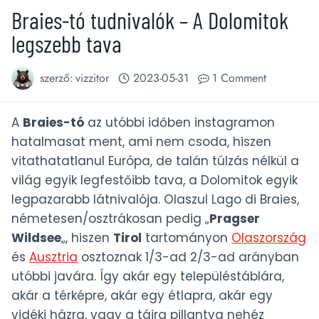
Braies-tó tudnivalók – A Dolomitok
legszebb tava
szerző:
vizzitor
2023-05-31
1 Comment
A
Braies-tó
az utóbbi időben instagramon
hatalmasat ment, ami nem csoda, hiszen
vitathatatlanul Európa, de talán túlzás nélkül a
világ egyik legfestőibb tava, a Dolomitok egyik
legpazarabb látnivalója. Olaszul Lago di Braies,
németesen/osztrákosan pedig „
Pragser
Wildsee
„, hiszen
Tirol
tartományon
Olaszország
és
Ausztria
osztoznak 1/3-ad 2/3-ad arányban
utóbbi javára. Így akár egy településtáblára,
akár a térképre, akár egy étlapra, akár egy
vidéki házra, vagy a tájra pillantva nehéz