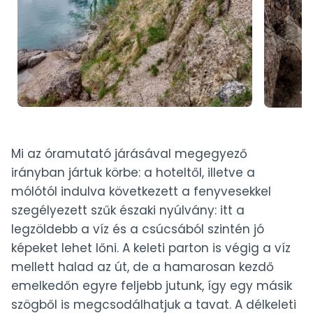
Mi az óramutató járásával megegyező
irányban jártuk körbe: a hoteltől, illetve a
mólótól indulva következett a fenyvesekkel
szegélyezett szűk északi nyúlvány: itt a
legzöldebb a víz és a csúcsából szintén jó
képeket lehet lőni. A keleti parton is végig a víz
mellett halad az út, de a hamarosan kezdő
emelkedőn egyre feljebb jutunk, így egy másik
szögből is megcsodálhatjuk a tavat. A délkeleti