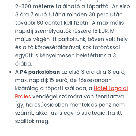
2-300 méterre található a tóparttól. Az első
3 óra 7 euró. Utána minden 30 perc után
további 80 centet kell fizetni. A maximális
napidíj személyautók részére 15 EUR. Mi
május végén itt parkoltunk, bőven volt hely
és a tó körbesétálásával, sok fotózással
együtt is kényelmesen belefértünk a 3
órába.
A
P4 parkolóban
az első 3 óra díja 8 euró,
max. napidíj: 15 euró, de főszezonban
kizárólag a tóparti szálloda, a
Hotel Lago di
Braies
vendégei számára van fenntartva.
Így, ha csúcsidőben mentek és pénz nem
számít, akkor az is egy jó stratégia, ha itt
szálltok meg.