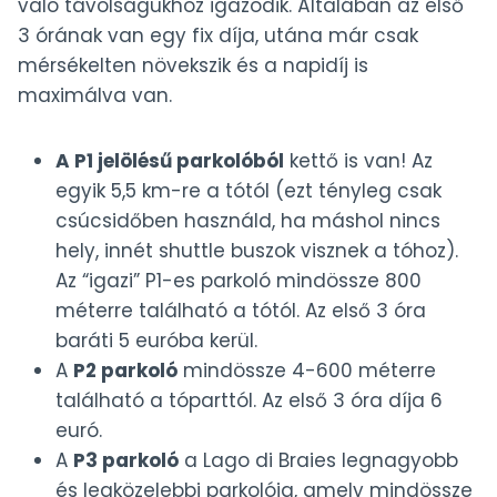
való távolságukhoz igazodik. Általában az első
3 órának van egy fix díja, utána már csak
mérsékelten növekszik és a napidíj is
maximálva van.
A P1 jelölésű parkolóból
kettő is van! Az
egyik 5,5 km-re a tótól (ezt tényleg csak
csúcsidőben használd, ha máshol nincs
hely, innét shuttle buszok visznek a tóhoz).
Az “igazi” P1-es parkoló mindössze 800
méterre található a tótól. Az első 3 óra
baráti 5 euróba kerül.
A
P2 parkoló
mindössze 4-600 méterre
található a tóparttól. Az első 3 óra díja 6
euró.
A
P3 parkoló
a Lago di Braies legnagyobb
és legközelebbi parkolója, amely mindössze