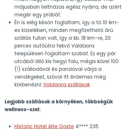
májusban teltházas egész nyárra, de azért
megér egy próbát.
Én is elég későn foglaltam, így a tó 10 km-
es közelében, minden megfizethető árú
szállás fullon volt, így a kb. 18 km-re, 20
perces autóútra fekvő Valdaora
településen foglaltam szobát. Ez egy pár
utcából álló kis hegyi falu, mégis közel 100
(!) szállodával és panzióval várja a
vendégeket, szóval itt érdemes még
körbenézni:
Valdaora szállások
Legjobb szállások a környéken, többségük
wellness-szel:
Historic Hotel Alte Goste
4**** 235