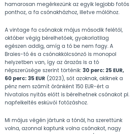
hamarosan megérkezünk az egyik legjobb fotós
ponthoz, a fa csónakházhoz, illetve mólóhoz.
A vintage fa csónakok május második felétől,
október végig bérelhetőek, gyakorlatilag
egészen addig, amíg a tó be nem fagy. A
Braies-tó és a csónakkölcsönző is monopol
helyzetben van, így az árazás is a tó
népszerűsége szerint történik:
30 perc: 25 EUR,
60 perc: 35 EUR
(2023), sőt azoknak, akiknek a
pénz nem számít óránként 150 EUR-ért a
hivatalos nyitás előtt is bérelhetnek csónakot pl.
napfelkeltés esküvői fotózáshoz.
Mi május végén jártunk a tónál, ha szerettünk
volna, azonnal kaptunk volna csónakot, nagy