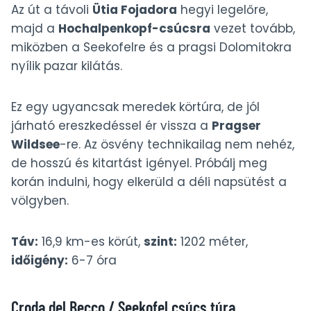
Az út a távoli
Ütia Fojadora
hegyi legelőre,
majd a
Hochalpenkopf-csúcsra
vezet tovább,
miközben a Seekofelre és a pragsi Dolomitokra
nyílik pazar kilátás.
Ez egy ugyancsak meredek körtúra, de jól
járható ereszkedéssel ér vissza a
Pragser
Wildsee
-re. Az ösvény technikailag nem nehéz,
de hosszú és kitartást igényel. Próbálj meg
korán indulni, hogy elkerüld a déli napsütést a
völgyben.
Táv:
16,9 km-es körút,
szint:
1202 méter,
időigény:
6-7 óra
Croda del Becco / Seekofel csúcs túra