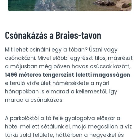
Csónakázás a Braies-tavon
Mit lehet csinálni egy a tóban? Úszni vagy
csónakázni. Mivel előbbi egyrészt tilos, másrészt
a májusban még bőven havas csúcsok között,
1496 méteres tengerszint feletti magasságon
elterülő vízfelület hőmérséklete a nyári
hónapokban is elmarad a kellemestől, így
marad a csónakázás.
A parkolóktól a tó felé gyalogolva először a
hotel mellett sétálunk el, majd megcsillan a víz
türkiz zöld felülete, háttérben a hegyekkel és