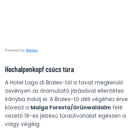
Powered by
Wikiloc
Hochalpenkopf csúcs túra
A Hotel Lago di Braies-től a tavat megkerülő
ösvényen az óramutató járásával ellentétes
irányba indulj el. A Braies-tó déli végéhez érve
kövesd a
Malga Foresta/Grünwaldalm
felé
vezető 19-es jelzésű túraútvonalat egészen a
völgy végéig.