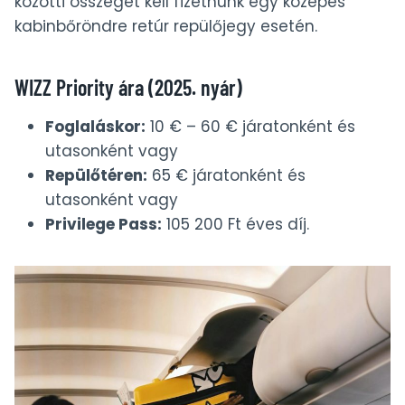
közötti összeget kell fizetnünk egy közepes
kabinbőröndre retúr repülőjegy esetén.
WIZZ Priority ára (2025. nyár)
Foglaláskor:
10 € – 60 € járatonként és
utasonként vagy
Repülőtéren:
65 € járatonként és
utasonként vagy
Privilege Pass:
105 200 Ft éves díj.