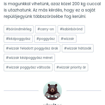
is magunkkal vihetünk, azaz közel 200 kg cuccal
is utazhatunk. Az más kérdés, hogy ez a saját
repülőjegyünk többszörösébe fog kerülni.
Post
#
bőröndmérleg
#
carry-on
#
kabinbőrönd
Tags:
#
kézipoggyász
#
poggyász
#
wizzair
#
wizzair feladott poggyász árak
#
wizzair hátizsák
#
wizzair kézipoggyász méret
#
wizzair poggyász változás
#
wizzair priority ár