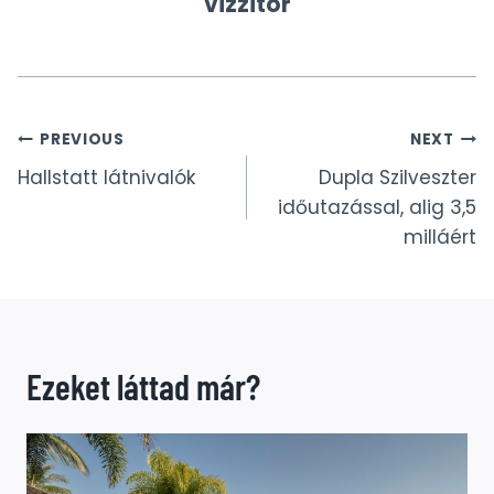
vizzitor
Bejegyzés
PREVIOUS
NEXT
Hallstatt látnivalók
Dupla Szilveszter
navigáció
időutazással, alig 3,5
milláért
Ezeket láttad már?