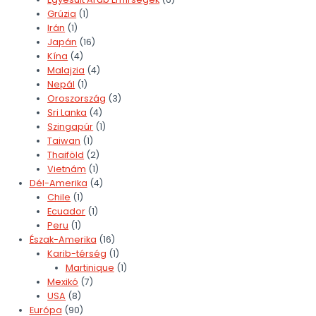
Grúzia
(1)
Irán
(1)
Japán
(16)
Kína
(4)
Malajzia
(4)
Nepál
(1)
Oroszország
(3)
Sri Lanka
(4)
Szingapúr
(1)
Taiwan
(1)
Thaiföld
(2)
Vietnám
(1)
Dél-Amerika
(4)
Chile
(1)
Ecuador
(1)
Peru
(1)
Észak-Amerika
(16)
Karib-térség
(1)
Martinique
(1)
Mexikó
(7)
USA
(8)
Európa
(90)