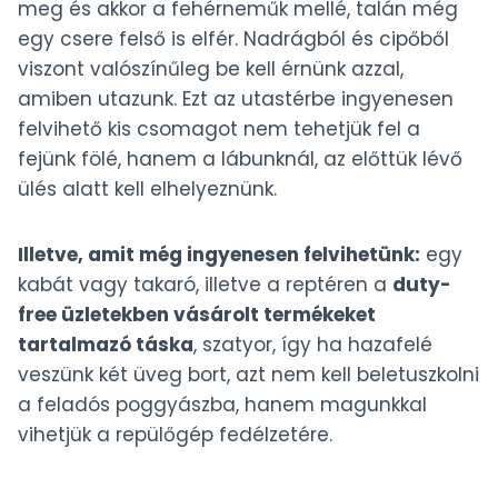
meg és akkor a fehérneműk mellé, talán még
egy csere felső is elfér. Nadrágból és cipőből
viszont valószínűleg be kell érnünk azzal,
amiben utazunk. Ezt az utastérbe ingyenesen
felvihető kis csomagot nem tehetjük fel a
fejünk fölé, hanem a lábunknál, az előttük lévő
ülés alatt kell elhelyeznünk.
Illetve, amit még ingyenesen felvihetünk:
egy
kabát vagy takaró, illetve a reptéren a
duty-
free üzletekben vásárolt termékeket
tartalmazó táska
, szatyor, így ha hazafelé
veszünk két üveg bort, azt nem kell beletuszkolni
a feladós poggyászba, hanem magunkkal
vihetjük a repülőgép fedélzetére.