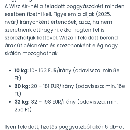
A Wizz Air-nél a feladott poggyászokért minden
esetben fizetni kell. Figyelem a díjak (2025.
nyár) irányonként értendőek, azaz, ha nem
szeretnénk otthagyni, akkor rögtön fel is
szorozhatjuk kettővel. Wizzair feladott bőrönd
árak úticélonként és szezononként elég nagy
skálán mozoghatnak:
10 kg:
10- 163 EUR/irány (odavissza: min.8e
Ft)
20 kg:
20 – 181 EUR/irány (odavissza: min. 16e
Ft)
32 kg:
32 – 198 EUR/irány (odavissza: min.
25e Ft)
Ilyen feladott, fizetős poggyászból akár 6 db-ot