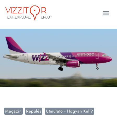
Skip
to
content
Magazin
Repülés
Útmutató - Hogyan Kell?