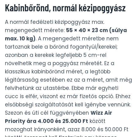
Kabinbőrönd, normál kézipoggyász
A normál fedélzeti kézipoggyász max.
megengedett mérete:
55 × 40 × 23 cm (súlya
max. 10 kg)
. A megengedett méretbe nem
tartoznak bele a bőrönd fogantyúi/kerekei;
azonban a kerekek legfeljebb 5 cm-rel
növelhetik meg a poggyász méretét. Ez a
klasszikus kabinbőrönd méret, a legtöbb
légitársaság esetében ez az a méret, amit még
felvihetünk az utastérbe. Ebbe már egyheti
cucc is elfér, viszont ez már fizetős opció. Ehhez
elsőbbségi szolgáltatását kell igénybe vennünk.
Szezon és úti cél függvényében
Wizz Air
Priority ára 4.000 és 25.000 Ft
között
mozoghat irányonként, azaz 8.000 és 50.000 Ft