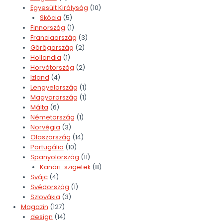
Egyesült Királyság
(10)
Skócia
(5)
Finnország
(1)
Franciaország
(3)
Görögország
(2)
Hollandia
(1)
Horvátország
(2)
Izland
(4)
Lengyelország
(1)
Magyarország
(1)
Málta
(6)
Németország
(1)
Norvégia
(3)
Olaszország
(14)
Portugália
(10)
Spanyolország
(11)
Kanári-szigetek
(8)
Svájc
(4)
Svédország
(1)
Szlovákia
(3)
Magazin
(127)
design
(14)