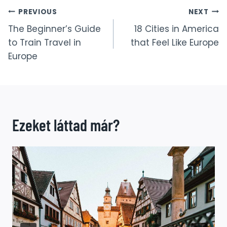
Bejegyzés
PREVIOUS
NEXT
The Beginner’s Guide
18 Cities in America
navigáció
to Train Travel in
that Feel Like Europe
Europe
Ezeket láttad már?