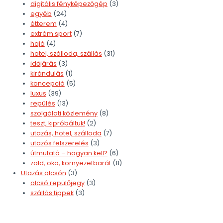
digitális fényképezőgép
(3)
egyéb
(24)
étterem
(4)
extrém sport
(7)
hajó
(4)
hotel, szálloda, szállás
(31)
időjárás
(3)
kirándulás
(1)
koncepció
(5)
luxus
(39)
repülés
(13)
szolgálati közlemény
(8)
teszt, kipróbáltuk!
(2)
utazás, hotel, szálloda
(7)
utazós felszerelés
(3)
útmutató – hogyan kell?
(6)
zöld, öko, környezetbarát
(8)
Utazás olcsón
(3)
olcsó repülőjegy
(3)
szállás tippek
(3)