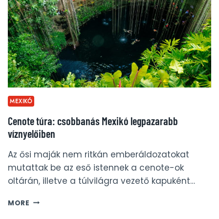
MEXIKÓ
Cenote túra: csobbanás Mexikó legpazarabb
víznyelőiben
Az ősi maják nem ritkán emberáldozatokat
mutattak be az eső istennek a cenote-ok
oltárán, illetve a túlvilágra vezető kapuként…
CENOTE
MORE
TÚRA: