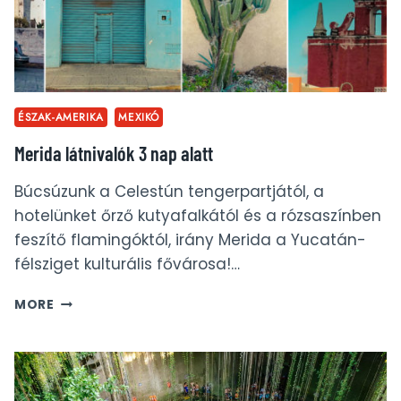
ÉSZAK-AMERIKA
MEXIKÓ
Merida látnivalók 3 nap alatt
Búcsúzunk a Celestún tengerpartjától, a
hotelünket őrző kutyafalkától és a rózsaszínben
feszítő flamingóktól, irány Merida a Yucatán-
félsziget kulturális fővárosa!…
MERIDA
MORE
LÁTNIVALÓK
3
NAP
ALATT