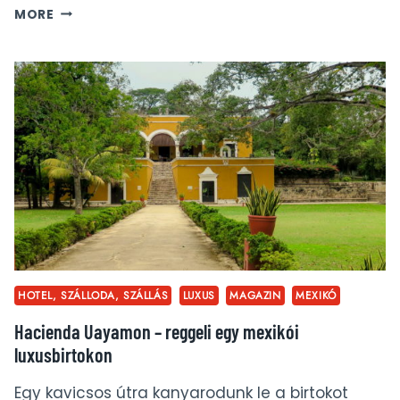
HOLBOX,
MORE
A
MEZÍTLÁBAS
STREETART
SZIGET
MEXIKÓBAN
HOTEL, SZÁLLODA, SZÁLLÁS
LUXUS
MAGAZIN
MEXIKÓ
Hacienda Uayamon – reggeli egy mexikói
luxusbirtokon
Egy kavicsos útra kanyarodunk le a birtokot