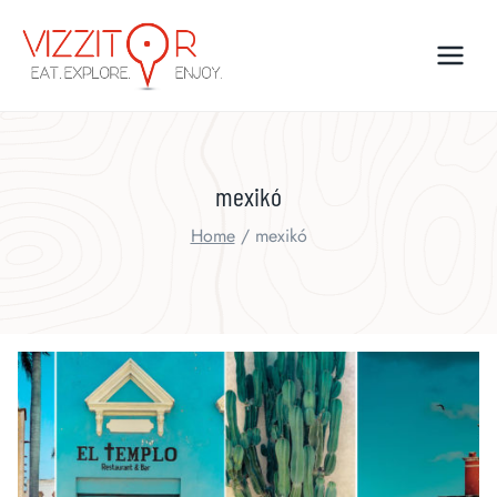
Skip
to
content
mexikó
Home
/
mexikó