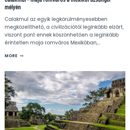
mélyén
Calakmul az egyik legkörülményesebben
megközelíthető, a civilizációtól leginkább elzárt,
viszont pont ennek köszönhetően a leginkább
érintetlen maja romváros Mexikóban,…
CALAKMUL
MORE
–
MAJA
ROMVÁROS
A
MEXIKÓI
DZSUNGEL
MÉLYÉN