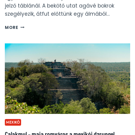
jelző táblánál. A bekötő utat agávé bokrok
szegélyezik, átfut előttünk egy álmából…
HACIENDA
MORE
UAYAMON
–
REGGELI
EGY
MEXIKÓI
LUXUSBIRTOKON
MEXIKÓ
Calakmul – maja romváros a mexikói dzsungel