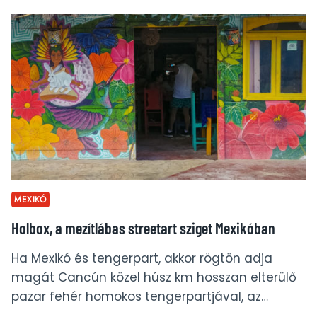
CSOBBANÁS
MEXIKÓ
LEGPAZARABB
VÍZNYELŐIBEN
MEXIKÓ
Holbox, a mezítlábas streetart sziget Mexikóban
Ha Mexikó és tengerpart, akkor rögtön adja
magát Cancún közel húsz km hosszan elterülő
pazar fehér homokos tengerpartjával, az…