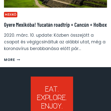
MEXIKÓ
Gyere Mexikóba! Yucatán roadtrip + Cancún + Holbox
2020. márc. 10. update: Közben összejött a
csapat és végigcsináltuk az alábbi utat, még a
koronavírus berobbanása előtt pár…
GYERE
MORE
MEXIKÓBA!
YUCATÁN
ROADTRIP
+
CANCÚN
+
HOLBOX