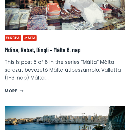
EURÓPA
MÁLTA
Mdina, Rabat, Dingli – Málta 6. nap
This is post 5 of 6 in the series “Málta” Málta
sorozat bevezető Málta útibeszámoló: Valletta
(1-3. nap) Málta:…
MDINA,
MORE
RABAT,
DINGLI
–
MÁLTA
6.
NAP