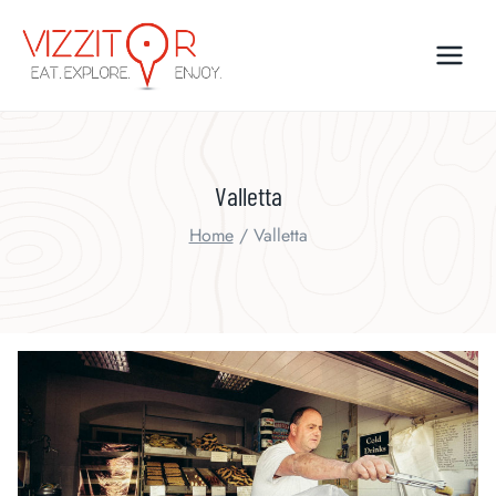
Skip
to
content
Valletta
Home
/
Valletta