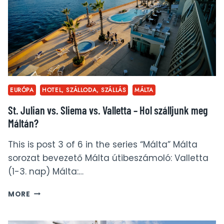
EURÓPA
HOTEL, SZÁLLODA, SZÁLLÁS
MÁLTA
St. Julian vs. Sliema vs. Valletta – Hol szálljunk meg
Máltán?
This is post 3 of 6 in the series “Málta” Málta
sorozat bevezető Málta útibeszámoló: Valletta
(1-3. nap) Málta:…
ST.
MORE
JULIAN
VS.
SLIEMA