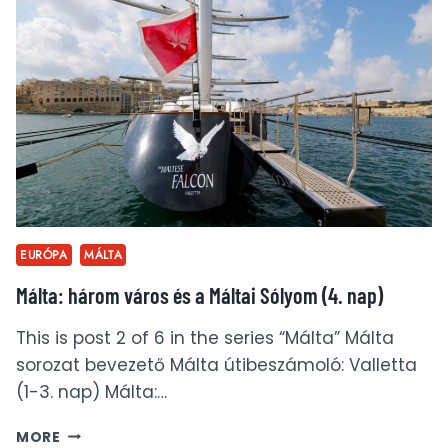
VS.
VALLETTA
–
HOL
SZÁLLJUNK
MEG
MÁLTÁN?
EURÓPA
MÁLTA
Málta: három város és a Máltai Sólyom (4. nap)
This is post 2 of 6 in the series “Málta” Málta
sorozat bevezető Málta útibeszámoló: Valletta
(1-3. nap) Málta:…
MÁLTA:
MORE