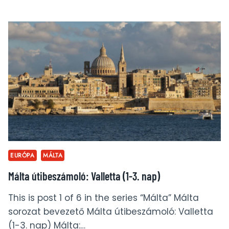
HÁROM
VÁROS ÉS
A MÁLTAI
SÓLYOM
(4.
NAP)
EURÓPA
MÁLTA
Málta útibeszámoló: Valletta (1-3. nap)
This is post 1 of 6 in the series “Málta” Málta
sorozat bevezető Málta útibeszámoló: Valletta
(1-3. nap) Málta:…