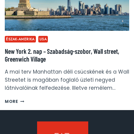
ÉSZAK-AMERIKA
USA
New York 2. nap – Szabadság-szobor, Wall street,
Greenwich Village
A mai terv Manhattan déli csücskének és a Wall
Streetet is magában foglaló üzleti negyed
látnivalóinak felfedezése. Illetve remélem…
NEW
MORE
YORK
2.
NAP
–
SZABADSÁG-