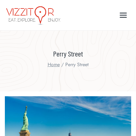
Skip
to
content
Perry Street
Home
/
Perry Street