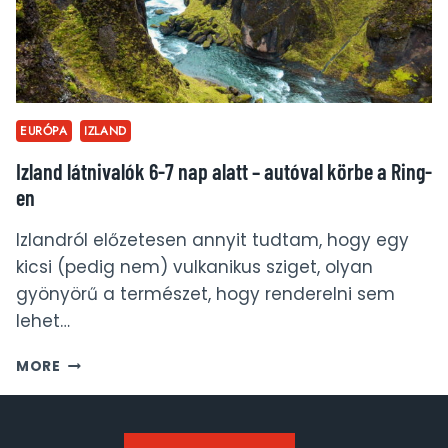
EURÓPA
IZLAND
Izland látnivalók 6-7 nap alatt – autóval körbe a Ring-
en
Izlandról előzetesen annyit tudtam, hogy egy
kicsi (pedig nem) vulkanikus sziget, olyan
gyönyörű a természet, hogy renderelni sem
lehet…
IZLAND
MORE
LÁTNIVALÓK
6-
7
NAP