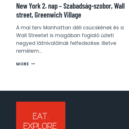
New York 2. nap – Szabadság-szobor, Wall
street, Greenwich Village
A mai terv Manhattan déli csücskének és a
Wall Streetet is magában foglaló üzleti
negyed látnivalóinak felfedezése. Illetve
remélem…
NEW
MORE
YORK
2.
NAP
–
SZABADSÁG-
SZOBOR,
WALL
STREET,
GREENWICH
VILLAGE