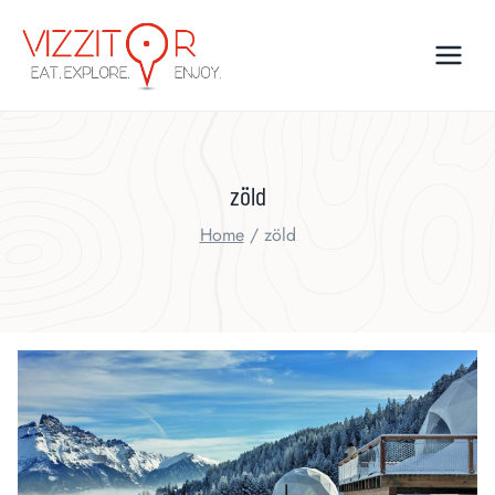
Skip
to
content
zöld
Home
/
zöld