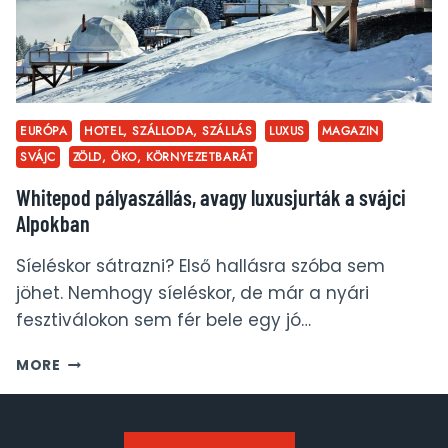
EURÓPA
HOTEL, SZÁLLODA, SZÁLLÁS
LUXUS
MAGAZIN
SVÁJC
ZÖLD, ÖKO, KÖRNYEZETBARÁT
Whitepod pályaszállás, avagy luxusjurták a svájci
Alpokban
Síeléskor sátrazni? Első hallásra szóba sem
jöhet. Nemhogy síeléskor, de már a nyári
fesztiválokon sem fér bele egy jó…
WHITEPOD
MORE
PÁLYASZÁLLÁS,
AVAGY
LUXUSJURTÁK
A