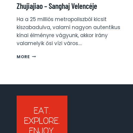
Zhujiajiao – Sanghaj Velencéje
Ha a 25 milliós metropoliszból kicsit
kiszabadulva, valami nagyon autentikus
kínai élményre vágyunk, akkor irány
valamelyik ősi vízi város….
ZHUJIAJIAO
MORE
–
SANGHAJ
VELENCÉJE