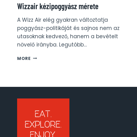
Wizzair kézipoggyász mérete
A Wizz Air elég gyakran változtatja
poggyász-politikáját és sajnos nem az
utasoknak kedvező, hanem a bevételt
növelő irányba. Legutóbb…
WIZZAIR
MORE
KÉZIPOGGYÁSZ
MÉRETE