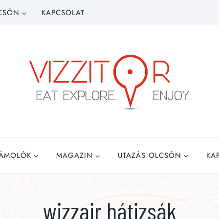
CSÓN
KAPCSOLAT
ZÁMOLÓK
MAGAZIN
UTAZÁS OLCSÓN
KA
wizzair hátizsák