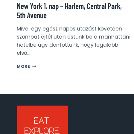
New York 1. nap – Harlem, Central Park,
5th Avenue
Mivel egy egész napos utazást követően
szombat éjfél után estünk be a manhattani
hotelbe úgy döntöttünk, hogy legalább
első…
NEW
MORE
YORK
1.
NAP
–
HARLEM,
CENTRAL
PARK,
5TH
AVENUE