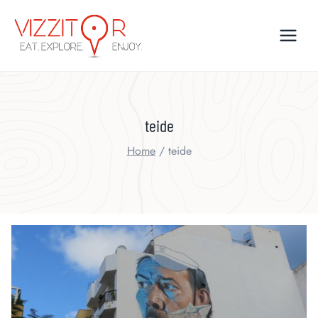
Skip
to
content
teide
Home
/
teide