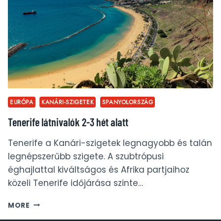
OROTAVA
LÁTNIVALÓI
(TENERIFE)
EURÓPA
KANÁRI-SZIGETEK
SPANYOLORSZÁG
Tenerife látnivalók 2-3 hét alatt
Tenerife a Kanári-szigetek legnagyobb és talán
legnépszerűbb szigete. A szubtrópusi
éghajlattal kiváltságos és Afrika partjaihoz
közeli Tenerife időjárása szinte…
TENERIFE
MORE
LÁTNIVALÓK