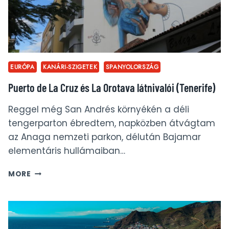
EURÓPA
KANÁRI-SZIGETEK
SPANYOLORSZÁG
Puerto de La Cruz és La Orotava látnivalói (Tenerife)
Reggel még San Andrés környékén a déli
tengerparton ébredtem, napközben átvágtam
az Anaga nemzeti parkon, délután Bajamar
elementáris hullámaiban…
PUERTO
MORE
DE
LA
CRUZ
ÉS
LA