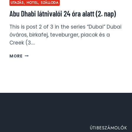
UTAZÁS, HOTEL, SZÁLLODA
Abu Dhabi látnivalói 24 óra alatt (2. nap)
This is post 2 of 3 in the series “Dubai” Dubai
óváros, birkafej, teveburger, piacok és a
Creek (3….
ABU
MORE
DHABI
LÁTNIVALÓI
24
ÓRA
ALATT
(2.
NAP)
ÚTIBESZÁMOLÓK