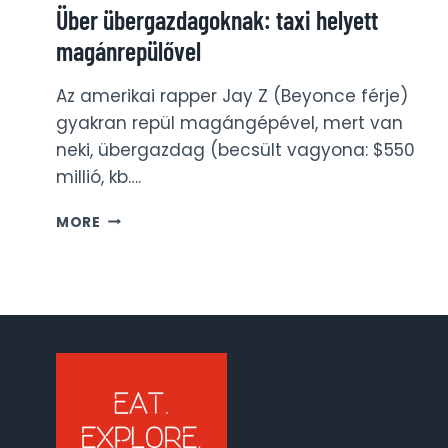
Über übergazdagoknak: taxi helyett
magánrepülővel
Az amerikai rapper Jay Z (Beyonce férje)
gyakran repül magángépével, mert van
neki, übergazdag (becsült vagyona: $550
millió, kb….
ÜBER
MORE
ÜBERGAZDAGOKNAK:
TAXI
HELYETT
MAGÁNREPÜLŐVEL