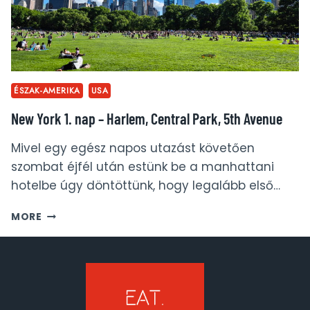
ÉSZAK-AMERIKA
USA
New York 1. nap – Harlem, Central Park, 5th Avenue
Mivel egy egész napos utazást követően
szombat éjfél után estünk be a manhattani
hotelbe úgy döntöttünk, hogy legalább első…
NEW
MORE
YORK
1.
NAP
–
HARLEM,
CENTRAL