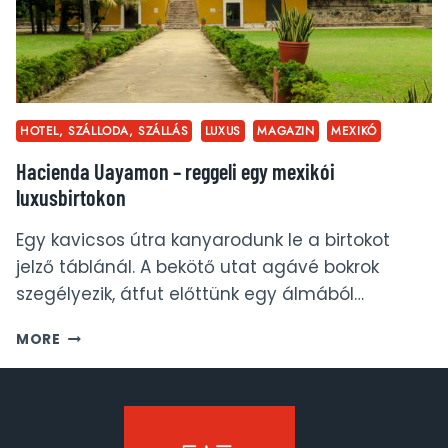
HOTEL, SZÁLLODA, SZÁLLÁS
LUXUS
MAGAZIN
MEXIKÓ
Hacienda Uayamon – reggeli egy mexikói
luxusbirtokon
Egy kavicsos útra kanyarodunk le a birtokot
jelző táblánál. A bekötő utat agávé bokrok
szegélyezik, átfut előttünk egy álmából…
HACIENDA
MORE
UAYAMON
–
REGGELI
EGY
MEXIKÓI