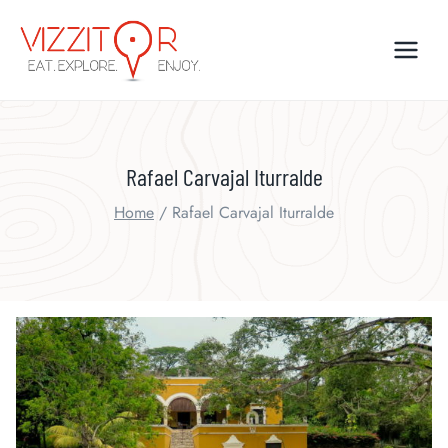
Skip
to
content
Rafael Carvajal Iturralde
Home
/
Rafael Carvajal Iturralde