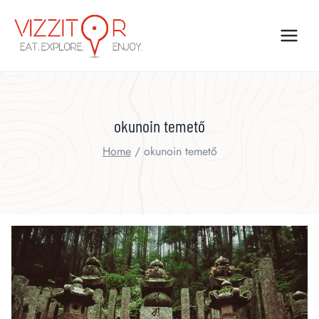
Skip
to
content
okunoin temető
Home
/
okunoin temető