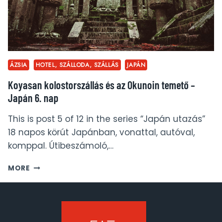
ÁZSIA
HOTEL, SZÁLLODA, SZÁLLÁS
JAPÁN
Koyasan kolostorszállás és az Okunoin temető –
Japán 6. nap
This is post 5 of 12 in the series “Japán utazás”
18 napos körút Japánban, vonattal, autóval,
komppal. Útibeszámoló,…
KOYASAN
MORE
KOLOSTORSZÁLLÁS
ÉS
AZ
OKUNOIN
TEMETŐ