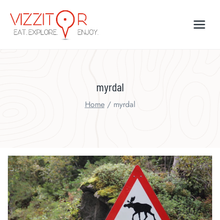
Skip
to
content
myrdal
Home
/
myrdal