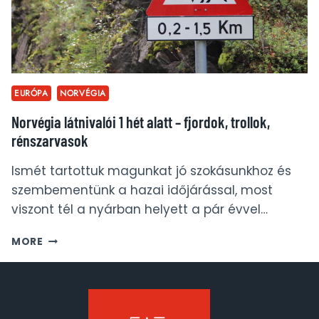
EURÓPA
NORVÉGIA
Norvégia látnivalói 1 hét alatt – fjordok, trollok,
rénszarvasok
Ismét tartottuk magunkat jó szokásunkhoz és
szembementünk a hazai időjárással, most
viszont tél a nyárban helyett a pár évvel…
NORVÉGIA
MORE
LÁTNIVALÓI
1
HÉT
ALATT
–