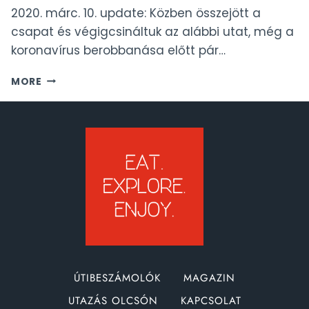
2020. márc. 10. update: Közben összejött a
csapat és végigcsináltuk az alábbi utat, még a
koronavírus berobbanása előtt pár…
GYERE
MORE
MEXIKÓBA!
YUCATÁN
ROADTRIP
+
CANCÚN
+
HOLBOX
ÚTIBESZÁMOLÓK
MAGAZIN
UTAZÁS OLCSÓN
KAPCSOLAT