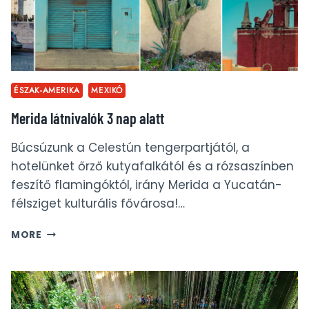
ÉSZAK-AMERIKA
MEXIKÓ
Merida látnivalók 3 nap alatt
Búcsúzunk a Celestún tengerpartjától, a
hotelünket őrző kutyafalkától és a rózsaszínben
feszítő flamingóktól, irány Merida a Yucatán-
félsziget kulturális fővárosa!…
MERIDA
MORE
LÁTNIVALÓK
3
NAP
ALATT