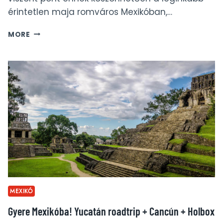
érintetlen maja romváros Mexikóban,…
CALAKMUL
MORE
–
MAJA
ROMVÁROS
A
MEXIKÓI
DZSUNGEL
MÉLYÉN
MEXIKÓ
Gyere Mexikóba! Yucatán roadtrip + Cancún + Holbox