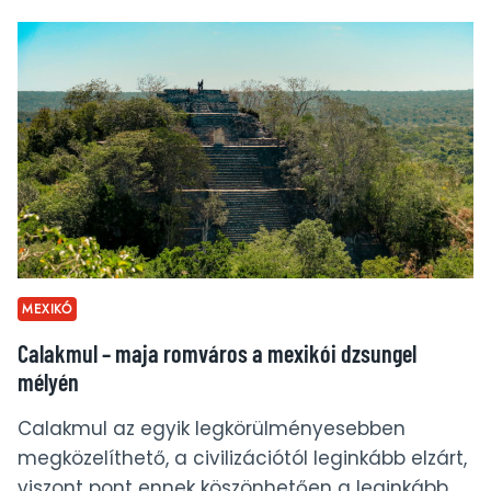
CSOBBANÁS
MEXIKÓ
LEGPAZARABB
VÍZNYELŐIBEN
MEXIKÓ
Calakmul – maja romváros a mexikói dzsungel
mélyén
Calakmul az egyik legkörülményesebben
megközelíthető, a civilizációtól leginkább elzárt,
viszont pont ennek köszönhetően a leginkább