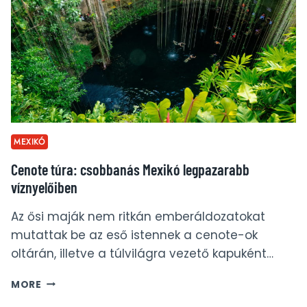
MEXIKÓ
Cenote túra: csobbanás Mexikó legpazarabb
víznyelőiben
Az ősi maják nem ritkán emberáldozatokat
mutattak be az eső istennek a cenote-ok
oltárán, illetve a túlvilágra vezető kapuként…
CENOTE
MORE
TÚRA: