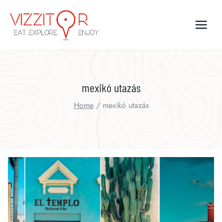
Skip
to
content
mexikó utazás
Home
/
mexikó utazás