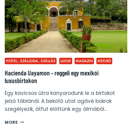
HOTEL, SZÁLLODA, SZÁLLÁS
LUXUS
MAGAZIN
MEXIKÓ
Hacienda Uayamon – reggeli egy mexikói
luxusbirtokon
Egy kavicsos útra kanyarodunk le a birtokot
jelző táblánál. A bekötő utat agávé bokrok
szegélyezik, átfut előttünk egy álmából…
HACIENDA
MORE
UAYAMON