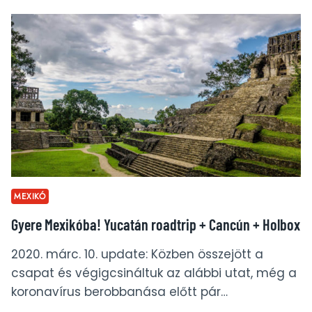
–
REGGELI
EGY
MEXIKÓI
LUXUSBIRTOKON
MEXIKÓ
Gyere Mexikóba! Yucatán roadtrip + Cancún + Holbox
2020. márc. 10. update: Közben összejött a
csapat és végigcsináltuk az alábbi utat, még a
koronavírus berobbanása előtt pár…