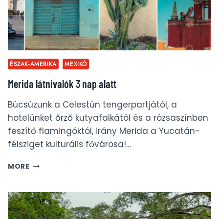
ÉSZAK-AMERIKA
MEXIKÓ
Merida látnivalók 3 nap alatt
Búcsúzunk a Celestún tengerpartjától, a
hotelünket őrző kutyafalkától és a rózsaszínben
feszítő flamingóktól, irány Merida a Yucatán-
félsziget kulturális fővárosa!…
MERIDA
MORE
LÁTNIVALÓK
3
NAP
ALATT