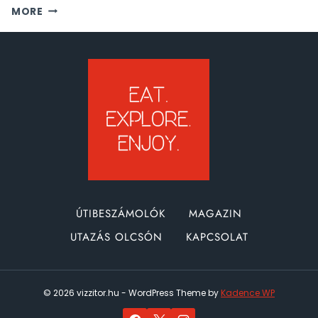
GYERE
MORE
MEXIKÓBA!
YUCATÁN
ROADTRIP
+
CANCÚN
+
HOLBOX
ÚTIBESZÁMOLÓK
MAGAZIN
UTAZÁS OLCSÓN
KAPCSOLAT
© 2026 vizzitor.hu - WordPress Theme by
Kadence WP