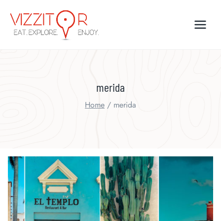
Skip
to
content
merida
Home
/
merida